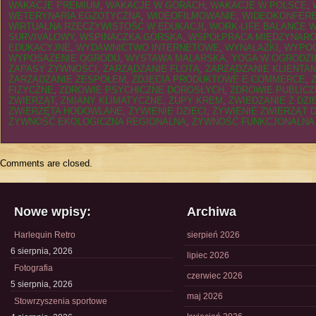
WAKACJE PREMIUM
,
WAKACJE W GÓRACH
,
WAKACJE W POLSCE
,
WETERYNARIA EGZOTYCZNA
,
WIDEOFILMOWANIE
,
WIDEOKONFER
WIRTUALNA RZECZYWISTOŚĆ W EDUKACJI
,
WORK-LIFE BALANCE 
SURVIVALOWY
,
WSPINACZKA GÓRSKA
,
WSPÓŁPRACA MIĘDZYNAR
EDUKACYJNE
,
WYDAWNICTWO INTERNETOWE
,
WYNALAZKI
,
WYPOC
WYPOSAŻENIE OGRODU
,
WYSTAWA MALARSKA
,
YOGA W OGRODZI
ZAPASY ŻYWNOŚCI
,
ZARZĄDZANIE FLOTĄ
,
ZARZĄDZANIE KLIENTAM
ZARZĄDZANIE ZESPOŁEM
,
ZDJĘCIA PRODUKTOWE E-COMMERCE
,
FIZYCZNE
,
ZDROWIE PSYCHICZNE DOROSŁYCH
,
ZDROWIE PUBLICZ
ZWIERZĄT
,
ZMIANY KLIMATYCZNE
,
ZUPY KREM
,
ZWIEDZANIE Z DZI
ZWIERZĘTA HODOWLANE
,
ŻYWIENIE DZIECI
,
ŻYWIENIE ZWIERZĄT
ŻYWNOŚĆ EKOLOGICZNA REGIONALNA
,
ŻYWNOŚĆ FUNKCJONALNA
Comments are closed.
Nowe wpisy:
Archiwa
Harlequin Retro
sierpień 2026
6 sierpnia, 2026
lipiec 2026
Fotografia
czerwiec 2026
5 sierpnia, 2026
maj 2026
Stowrzyszenia sportowe