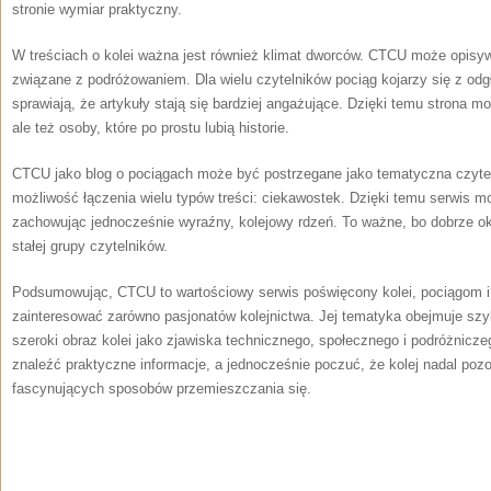
stronie wymiar praktyczny.
W treściach o kolei ważna jest również klimat dworców. CTCU może opisywa
związane z podróżowaniem. Dla wielu czytelników pociąg kojarzy się z odg
sprawiają, że artykuły stają się bardziej angażujące. Dzięki temu strona mo
ale też osoby, które po prostu lubią historie.
CTCU jako blog o pociągach może być postrzegane jako tematyczna czytelni
możliwość łączenia wielu typów treści: ciekawostek. Dzięki temu serwis m
zachowując jednocześnie wyraźny, kolejowy rdzeń. To ważne, bo dobrze o
stałej grupy czytelników.
Podsumowując, CTCU to wartościowy serwis poświęcony kolei, pociągom
zainteresować zarówno pasjonatów kolejnictwa. Jej tematyka obejmuje szy
szeroki obraz kolei jako zjawiska technicznego, społecznego i podróżnicz
znaleźć praktyczne informacje, a jednocześnie poczuć, że kolej nadal pozo
fascynujących sposobów przemieszczania się.