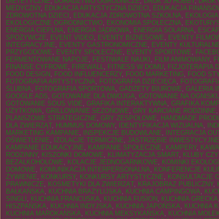
DIETETYCZNE
,
DORADZTWO OGRODNICZE
,
DRUK 3D HOBBY
,
DRUK
MEDYCZNY
,
EDUKACJA ARTYSTYCZNA DZIECI
,
EDUKACJA FINANSO
ZDROWOTNA DZIECI
,
EDUKACJA ZDROWOTNA SZKOLNA
,
EKOLOGIA
EKOLOGICZNE OGRODNICTWO
,
EKONOMIA SPOŁECZNA
,
EKOTURY
ENERGIA CIEPLNA
,
ENERGIA JĄDROWA
,
ENERGIA SOLARNA
,
ESCA
SPOŻYWCZE
,
EVENT VIDEO
,
EVENTY BIZNESOWE
,
EVENTY FILMO
INTEGRACYJNE
,
EVENTY GASTRONOMICZNE
,
EVENTY KULTURALN
PRZYGODOWE
,
EVENTY SPOŁECZNE
,
EVENTY SPORTOWE
,
FACEB
FERMENTOWANE NAPOJE
,
FESTIWALE NAUKI
,
FILM ANIMOWANY
,
F
FINANSE CYFROWE
,
FIREWALL
,
FITNESS W DOMU
,
FIZJOTERAPIA D
FOOD DESIGN
,
FOOD INFLUENCERZY
,
FOOD MARKETING
,
FOOD ST
FOTOGRAFIA ARTYSTYCZNA
,
FOTOGRAFIA DZIECIĘCA
,
FOTOGRAFI
ŚLUBNA
,
FOTOGRAFIA SPORTOWA
,
GADŻETY BIUROWE
,
GALERIA 
GOOGLE ADS
,
GOTOWANIE DLA DWOJGA
,
GOTOWANIE NA OGNISK
GOTOWANIE SOUS VIDE
,
GRAFIKA INTERAKTYWNA
,
GRAFIKA KOM
UŻYTKOWA
,
GRILLOWANIE SEZONOWE
,
GRY KARCIANE RODZINNE
PLANSZOWE STRATEGICZNE
,
GRY ZESPOŁOWE
,
HANDMADE PROD
DLA ZWIERZĄT
,
HUMMUS DOMOWY
,
IDENTYFIKACJA WIZUALNA
,
IND
MARKETING KAMPANIE
,
INSPEKCJE BUDOWLANE
,
INTEGRACJA O
OŚWIETLENIE
,
IZOLACJE TERMICZNE
,
JASTRZĘBIE INWESTYCYJN
KAMPANIE EDUKACYJNE
,
KAMPANIE SPOŁECZNE
,
KAMPERY
,
KAWA
RODZINNY
,
KISZONKI DOMOWE
,
KLIMATYZACJA SMART
,
KLUBY CZY
BEZALKOHOLOWE
,
KOLACJE JEDNOGARNKOWE
,
KOMINKI EKOLOG
DOMOWE
,
KOMUNIKACJA INTERPERSONALNA
,
KONFERENCJE KUL
ŻYWIENIE
,
KONKURSY
,
KONKURSY ARTYSTYCZNE
,
KONSULTACJE 
PRAWNICZE
,
KOSMETYKI DLA ZWIERZĄT
,
KRAJOBRAZ PUBLICZNY
,
BAŁKAŃSKA
,
KUCHNIA BRAZYLIJSKA
,
KUCHNIA CAMPINGOWA
,
KUC
SINGLI
,
KUCHNIA FRANCUSKA
,
KUCHNIA FUSION
,
KUCHNIA GRECKA
HISZPAŃSKA
,
KUCHNIA INDYJSKA
,
KUCHNIA JAPOŃSKA
,
KUCHNIA 
KUCHNIA MAROKAŃSKA
,
KUCHNIA MEKSYKAŃSKA
,
KUCHNIA MOLE