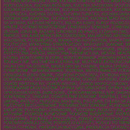
KUCHNIA NISKOBUDŻETOWA
,
KUCHNIA ORIENTALNA
,
KUCHNIA PER
PORTUGALSKA
,
KUCHNIA ROŚLINNA
,
KUCHNIA SEZONOWA JESIEN
KUCHNIA SEZONOWA ZIMOWA
,
KUCHNIA SKANDYNAWSKA
,
KUCHNI
STUDENCKA
,
KUCHNIA TAJSKA
,
KUCHNIA TURECKA
,
KUCHNIA UKRA
KUCHNIA WIELKANOCNA
,
KUCHNIA WIGILIJNA
,
KUCHNIA ZERO WAS
NA WYMIAR
,
KULTURA HERBATY
,
KULTURA KAWY
,
KURSY ROZWOJU
MINUTE
,
ŁAZIENKI NOWOCZESNE
,
LEMONIADY DOMOWE
,
LOBBYIN
DESIGN
,
LOKALNE BAZARY
,
LUNCHBOX DO PRACY
,
ŁYŻWIARSTWO
,
ENERGII
,
MAŁA ARCHITEKTURA OGRODOWA
,
MALARSTWO ABSTRA
MALOWANIE PO NUMERACH
,
MARKETING AUTOMATION
,
MARKETIN
POLITYCZNY
,
MARKETING STRATEGICZNY
,
MARYNATY DOMOWE
,
M
KLASYCZNE
,
MEBLE MODUŁOWE
,
MEBLE SKANDYNAWSKIE
,
MEDIA
ESTETYCZNA ZABIEGI
,
MEDYCYNA PREWENCYJNA
,
MENTAL HEALT
EATING
,
MONITORING W DOMU
,
MONITOROWANIE ZDROWIA DOMO
EDUKACYJNE
,
MULTIMEDIA KULTURALNE
,
MUZYKA ELEKTRONICZN
NAUKA GRY NA GITARZE
,
NAUKA GRY NA PIANINIE
,
NAUKA ŚPIEWU
ŻYWIENIOWE
,
NIEMARNOWANIE JEDZENIA
,
NIETOLERANCJE POK
OBSŁUGA KLIENTA ONLINE
,
OCHRONA POWIETRZA
,
OCHRONA PRZ
OCHRONA WÓD
,
ODŻYWIANIE SENIORÓW
,
OGRÓD JAPOŃSKI
,
OGRÓ
OGRÓD WERTYKALNY
,
OGRÓD WIEJSKI
,
OGRÓD WYPOCZYNKOWY
,
OGRZEWANIE EKOLOGICZNE
,
OPIEKA NAD SENIORAMI
,
OPIEKA NA
OPROGRAMOWANIE BIZNESOWE
,
OPROGRAMOWANIE ERP
,
ORGAN
KONFERENCJI
,
ORIGAMI
,
OŚWIETLENIE DOMOWE
,
PAINTBALL
,
PAL
LINOWE
,
PATENTY
,
PERSONAL BRANDING
,
PIECZENIE CHLEBA NA 
PIECZYWO BEZGLUTENOWE
,
PIEKARNICTWO DOMOWE
,
PLANOWAN
ZAKUPÓW
,
PLATFORMY CHMUROWE
,
PLATFORMY EDUKACYJNE
,
P
AKTYWNE
,
PODRÓŻE BIZNESOWE
,
PODRÓŻE BUDŻETOWE
,
PODRÓ
OBJAZDOWE
,
PODRÓŻE Z PRZYCZEPĄ
,
POMOC PSYCHOLOGICZNA
PORÓWNYWARKA LOTÓW
,
PORTFOLIO ARTYSTY
,
POSIŁKI PO TREN
PRASA CYFROWA
,
PRODUKCJA MUZYCZNA
,
PRODUKCJA TELEWIZY