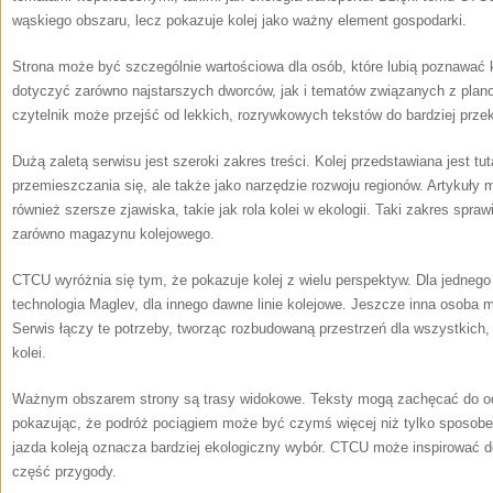
wąskiego obszaru, lecz pokazuje kolej jako ważny element gospodarki.
Strona może być szczególnie wartościowa dla osób, które lubią poznawać 
dotyczyć zarówno najstarszych dworców, jak i tematów związanych z pla
czytelnik może przejść od lekkich, rozrywkowych tekstów do bardziej prz
Dużą zaletą serwisu jest szeroki zakres treści. Kolej przedstawiana jest tut
przemieszczania się, ale także jako narzędzie rozwoju regionów. Artykuły 
również szersze zjawiska, takie jak rola kolei w ekologii. Taki zakres spra
zarówno magazynu kolejowego.
CTCU wyróżnia się tym, że pokazuje kolej z wielu perspektyw. Dla jednego
technologia Maglev, dla innego dawne linie kolejowe. Jeszcze inna osoba m
Serwis łączy te potrzeby, tworząc rozbudowaną przestrzeń dla wszystkich, 
kolei.
Ważnym obszarem strony są trasy widokowe. Teksty mogą zachęcać do od
pokazując, że podróż pociągiem może być czymś więcej niż tylko sposobem
jazda koleją oznacza bardziej ekologiczny wybór. CTCU może inspirować do
część przygody.