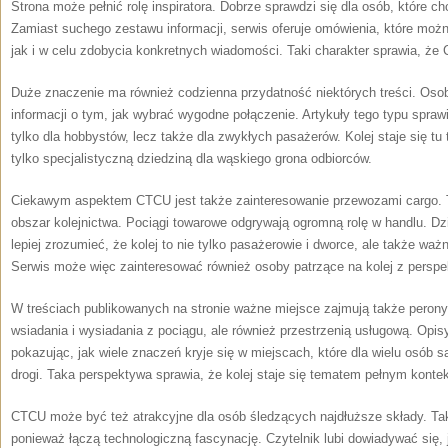
Strona może pełnić rolę inspiratora. Dobrze sprawdzi się dla osób, które chc
Zamiast suchego zestawu informacji, serwis oferuje omówienia, które moż
jak i w celu zdobycia konkretnych wiadomości. Taki charakter sprawia, że
Duże znaczenie ma również codzienna przydatność niektórych treści. Oso
informacji o tym, jak wybrać wygodne połączenie. Artykuły tego typu spra
tylko dla hobbystów, lecz także dla zwykłych pasażerów. Kolej staje się tu
tylko specjalistyczną dziedziną dla wąskiego grona odbiorców.
Ciekawym aspektem CTCU jest także zainteresowanie przewozami cargo. 
obszar kolejnictwa. Pociągi towarowe odgrywają ogromną rolę w handlu. D
lepiej zrozumieć, że kolej to nie tylko pasażerowie i dworce, ale także w
Serwis może więc zainteresować również osoby patrzące na kolej z perspe
W treściach publikowanych na stronie ważne miejsce zajmują także perony
wsiadania i wysiadania z pociągu, ale również przestrzenią usługową. Opi
pokazując, jak wiele znaczeń kryje się w miejscach, które dla wielu osób 
drogi. Taka perspektywa sprawia, że kolej staje się tematem pełnym konte
CTCU może być też atrakcyjne dla osób śledzących najdłuższe składy. Taki
ponieważ łączą technologiczną fascynację. Czytelnik lubi dowiadywać się, j