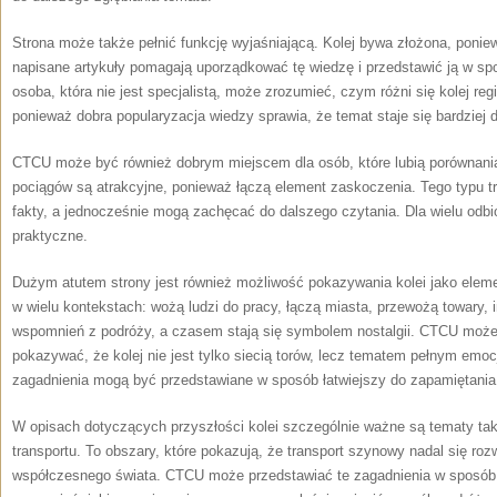
Strona może także pełnić funkcję wyjaśniającą. Kolej bywa złożona, poni
napisane artykuły pomagają uporządkować tę wiedzę i przedstawić ją w sp
osoba, która nie jest specjalistą, może zrozumieć, czym różni się kolej re
ponieważ dobra popularyzacja wiedzy sprawia, że temat staje się bardziej 
CTCU może być również dobrym miejscem dla osób, które lubią porównania
pociągów są atrakcyjne, ponieważ łączą element zaskoczenia. Tego typu 
fakty, a jednocześnie mogą zachęcać do dalszego czytania. Dla wielu odbi
praktyczne.
Dużym atutem strony jest również możliwość pokazywania kolei jako elemen
w wielu kontekstach: wożą ludzi do pracy, łączą miasta, przewożą towary, 
wspomnień z podróży, a czasem stają się symbolem nostalgii. CTCU może
pokazywać, że kolej nie jest tylko siecią torów, lecz tematem pełnym emoc
zagadnienia mogą być przedstawiane w sposób łatwiejszy do zapamiętania
W opisach dotyczących przyszłości kolei szczególnie ważne są tematy ta
transportu. To obszary, które pokazują, że transport szynowy nadal się ro
współczesnego świata. CTCU może przedstawiać te zagadnienia w sposób