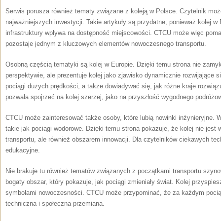
Serwis porusza również tematy związane z koleją w Polsce. Czytelnik moż
najważniejszych inwestycji. Takie artykuły są przydatne, ponieważ kolej w 
infrastruktury wpływa na dostępność miejscowości. CTCU może więc poma
pozostaje jednym z kluczowych elementów nowoczesnego transportu.
Osobną częścią tematyki są kolej w Europie. Dzięki temu strona nie zamyk
perspektywie, ale prezentuje kolej jako zjawisko dynamicznie rozwijające 
pociągi dużych prędkości, a także dowiadywać się, jak różne kraje rozwią
pozwala spojrzeć na kolej szerzej, jako na przyszłość wygodnego podróżo
CTCU może zainteresować także osoby, które lubią nowinki inżynieryjne. 
takie jak pociągi wodorowe. Dzięki temu strona pokazuje, że kolej nie jest
transportu, ale również obszarem innowacji. Dla czytelników ciekawych tec
edukacyjne.
Nie brakuje tu również tematów związanych z początkami transportu szynow
bogaty obszar, który pokazuje, jak pociągi zmieniały świat. Kolej przyspie
symbolami nowoczesności. CTCU może przypominać, że za każdym pociągie
techniczna i społeczna przemiana.