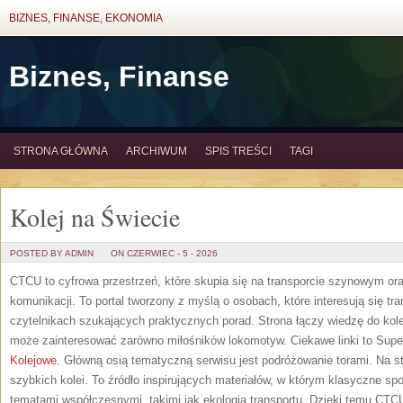
BIZNES, FINANSE, EKONOMIA
Biznes, Finanse
STRONA GŁÓWNA
ARCHIWUM
SPIS TREŚCI
TAGI
Kolej na Świecie
POSTED BY ADMIN
ON CZERWIEC - 5 - 2026
CTCU to cyfrowa przestrzeń, które skupia się na transporcie szynowym or
komunikacji. To portal tworzony z myślą o osobach, które interesują się tr
czytelnikach szukających praktycznych porad. Strona łączy wiedzę do kol
może zainteresować zarówno miłośników lokomotyw. Ciekawe linki to Supe
Kolejowe
. Główną osią tematyczną serwisu jest podróżowanie torami. Na s
szybkich kolei. To źródło inspirujących materiałów, w którym klasyczne spo
tematami współczesnymi, takimi jak ekologia transportu. Dzięki temu CTCU