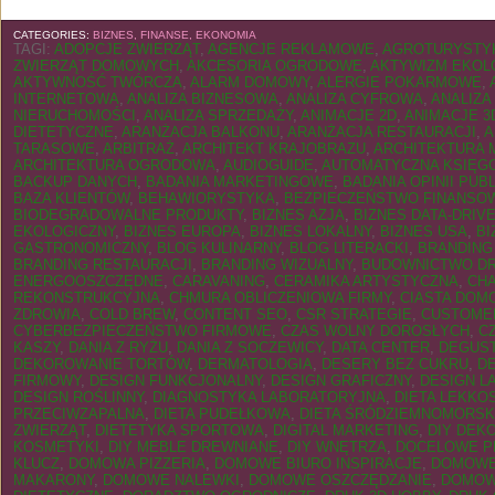
CATEGORIES:
BIZNES, FINANSE, EKONOMIA
TAGI:
ADOPCJE ZWIERZĄT
,
AGENCJE REKLAMOWE
,
AGROTURYSTYK
ZWIERZĄT DOMOWYCH
,
AKCESORIA OGRODOWE
,
AKTYWIZM EKOL
AKTYWNOŚĆ TWÓRCZA
,
ALARM DOMOWY
,
ALERGIE POKARMOWE
,
INTERNETOWA
,
ANALIZA BIZNESOWA
,
ANALIZA CYFROWA
,
ANALIZA
NIERUCHOMOŚCI
,
ANALIZA SPRZEDAŻY
,
ANIMACJE 2D
,
ANIMACJE 3
DIETETYCZNE
,
ARANŻACJA BALKONU
,
ARANŻACJA RESTAURACJI
,
A
TARASOWE
,
ARBITRAŻ
,
ARCHITEKT KRAJOBRAZU
,
ARCHITEKTURA 
ARCHITEKTURA OGRODOWA
,
AUDIOGUIDE
,
AUTOMATYCZNA KSIĘ
BACKUP DANYCH
,
BADANIA MARKETINGOWE
,
BADANIA OPINII PUB
BAZA KLIENTÓW
,
BEHAWIORYSTYKA
,
BEZPIECZEŃSTWO FINANSO
BIODEGRADOWALNE PRODUKTY
,
BIZNES AZJA
,
BIZNES DATA-DRIV
EKOLOGICZNY
,
BIZNES EUROPA
,
BIZNES LOKALNY
,
BIZNES USA
,
BI
GASTRONOMICZNY
,
BLOG KULINARNY
,
BLOG LITERACKI
,
BRANDING
BRANDING RESTAURACJI
,
BRANDING WIZUALNY
,
BUDOWNICTWO D
ENERGOOSZCZĘDNE
,
CARAVANING
,
CERAMIKA ARTYSTYCZNA
,
CH
REKONSTRUKCYJNA
,
CHMURA OBLICZENIOWA FIRMY
,
CIASTA DOM
ZDROWIA
,
COLD BREW
,
CONTENT SEO
,
CSR STRATEGIE
,
CUSTOME
CYBERBEZPIECZEŃSTWO FIRMOWE
,
CZAS WOLNY DOROSŁYCH
,
C
KASZY
,
DANIA Z RYŻU
,
DANIA Z SOCZEWICY
,
DATA CENTER
,
DEGUST
DEKOROWANIE TORTÓW
,
DERMATOLOGIA
,
DESERY BEZ CUKRU
,
DE
FIRMOWY
,
DESIGN FUNKCJONALNY
,
DESIGN GRAFICZNY
,
DESIGN L
DESIGN ROŚLINNY
,
DIAGNOSTYKA LABORATORYJNA
,
DIETA LEKK
PRZECIWZAPALNA
,
DIETA PUDEŁKOWA
,
DIETA ŚRÓDZIEMNOMORSK
ZWIERZĄT
,
DIETETYKA SPORTOWA
,
DIGITAL MARKETING
,
DIY DEK
KOSMETYKI
,
DIY MEBLE DREWNIANE
,
DIY WNĘTRZA
,
DOCELOWE P
KLUCZ
,
DOMOWA PIZZERIA
,
DOMOWE BIURO INSPIRACJE
,
DOMOWE
MAKARONY
,
DOMOWE NALEWKI
,
DOMOWE OSZCZĘDZANIE
,
DOMOW