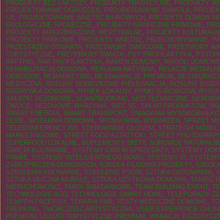
PRODUKTY BEZ LAKTOZY
,
PRODUKTY TRADYCYJNE
,
PRODUKTY W
PROJEKTOWANIE OGRODZEŃ
,
PROJEKTOWANIE ŚWIATŁA
,
PROJEK
UX
,
PROJEKTOWANIE WNĘTRZ BIUROWYCH
,
PROJEKTY DOMÓW N
EKOLOGICZNE SPOŁECZNE
,
PROJEKTY GRAFICZNE FIRMOWE
,
PRO
PROJEKTY KRAJOBRAZOWE WERTYKALNE
,
PROJEKTY KULTURALN
PROJEKTY PARKOWE
,
PROJEKTY WNĘTRZ
,
PRZECHOWYWANIE
,
P
PRZESTRZEŃ OTWARTA
,
PRZETWORY OWOCOWE
,
PRZETWORY W
TURYSTYCZNE
,
PRZYPRAWY ŚWIATA
,
PSY PROFILAKTYKA
,
PSYCH
RAFTING
,
RAK PROFILAKTYKA
,
RAMEN DOMOWY
,
RAVIOLI DOMOW
REHABILITACJA DOMOWA
,
REKLAMA NATYWNA
,
RELACJE MEDIALN
OGRODZIE
,
REMARKETING
,
RESTAURACJE PREMIUM
,
RESTAURACJ
MEDYCZNA
,
ROŚLINY DONICZKOWE PIELĘGNACJA
,
ROŚLINY EGZO
ROZRYWKA DOMOWA
,
RYNEK LOKALNY
,
RYNKI SUROWCÓW
,
RYSUN
SAŁATKI SEZONOWE
,
SCRAPBOOKING
,
SEO TECHNICZNE
,
SEROWA
OWOCE
,
SEZONOWE WARZYWA
,
SIEĆ 5G
,
SKŁAD PRODUKTÓW
,
SK
SMART ENERGIA
,
SMART TRANSPORT
,
ŚNIADANIA WYSOKOBIAŁK
LESIE
,
SPIŻARNIA DOMOWA
,
SPONSORING WYDARZEŃ
,
SPRZĘT M
TELEKONFERENCYJNY
,
STEROWANIE GŁOSEM
,
STRATEGIA MARKI
MARKETINGOWE
,
STREET FOOD AZJATYCKI
,
STREET PHOTOGRAP
SUPERFOOD LOKALNE
,
SUPLEMENTY DIETY
,
SUROWCE NATURALN
ŚWIĘTA KULINARNE
,
SYSTEMY CRM W SPRZEDAŻY
,
SYSTEMY DO
FIRMIE
,
SYSTEMY INTELIGENTNEGO DOMU
,
SYSTEMY IT
,
SYSTEMY
ZABEZPIECZEŃ DOMOWYCH
,
SZKOŁA FILMOWA PROJEKTY
,
SZKOŁ
SZKOLENIA KULINARNE
,
SZKOLENIE PSÓW
,
SZTUKA GOTOWANIA
,
SZTUKA ULICZNA MURALE
,
SZTUKA UŻYTKOWA DOMOWA
,
TANIEC 
NIERUCHOMOŚCI
,
TARGI ŚNIADANIOWE
,
TEAM BUILDING EVENT
,
T
TECHNOLOGIE AGD
,
TECHNOLOGIE SMART HOME
,
TELEPORADY Z
TEMPEH PRZEPISY
,
TERAPIA PAR
,
TESTY MEDYCZNE DOMOWE
,
TO
TREKKING
,
TWÓRCZOŚĆ ARTYSTYCZNA
,
USER EXPERIENCE ONLIN
PREMIUM
,
USŁUGI TURYSTYCZNE PREMIUM
,
WAKACJE EGZOTYCZ