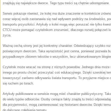
znajdują się największe dworce. Tego typu treści są chętnie udostępniane.
Serwis pokazuje również, że kolej ma duże znaczenie w kontekście zrówn
coraz więcej osób zastanawia się nad wpływem podróży na środowisko, poc
transportu przyszłości. Artykuły o kolei mogą więc poruszać nie tylko kwes
CTCU może pomagać czytelnikom zrozumieć, dlaczego rozwój połączeń kole
życia.
Ważną cechą strony jest jej konkretny charakter. Odwiedzający szybko roz
poświęconym dworcom. Taka wyrazistość jest cenna, ponieważ pozwala bu
przypadkowym zbiorem tekstów o wszystkim, lecz ukierunkowanym blogie
Czytelnik może wracać na stronę z różnych powodów. Jednego dnia może 
innego po prostu chcieć przeczytać coś edukacyjnego. Dzięki szerokiej 
towarzyszyć zarówno odkrywaniu świata transportu. To przyjazne miejsce d
się ruchem po torach.
Artykuły publikowane w serwisie mogą mieć charakter publicystyczny. Tak
do wielu typów odbiorców. Osoby ceniące fakty znajdą tu treści odpowiadaj
dla przyjemności, mogą zainteresować się historiami dworców. Dzięki te
do dalszego zgłębiania tematu.