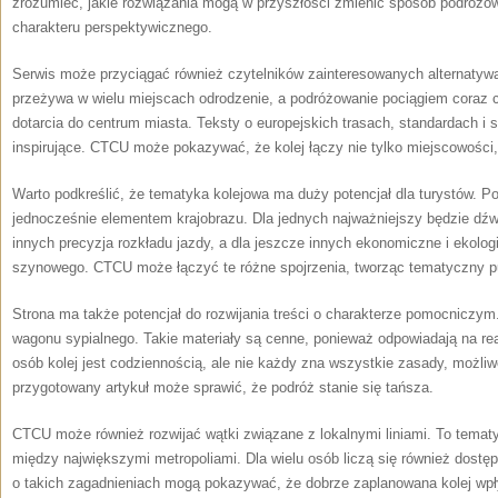
zrozumieć, jakie rozwiązania mogą w przyszłości zmienić sposób podróżow
charakteru perspektywicznego.
Serwis może przyciągać również czytelników zainteresowanych alternatywą
przeżywa w wielu miejscach odrodzenie, a podróżowanie pociągiem coraz c
dotarcia do centrum miasta. Teksty o europejskich trasach, standardach 
inspirujące. CTCU może pokazywać, że kolej łączy nie tylko miejscowości, a
Warto podkreślić, że tematyka kolejowa ma duży potencjał dla turystów. P
jednocześnie elementem krajobrazu. Dla jednych najważniejszy będzie dźwi
innych precyzja rozkładu jazdy, a dla jeszcze innych ekonomiczne i ekolog
szynowego. CTCU może łączyć te różne spojrzenia, tworząc tematyczny p
Strona ma także potencjał do rozwijania treści o charakterze pomocniczym
wagonu sypialnego. Takie materiały są cenne, ponieważ odpowiadają na rea
osób kolej jest codziennością, ale nie każdy zna wszystkie zasady, możliw
przygotowany artykuł może sprawić, że podróż stanie się tańsza.
CTCU może również rozwijać wątki związane z lokalnymi liniami. To tematy 
między największymi metropoliami. Dla wielu osób liczą się również dostęp
o takich zagadnieniach mogą pokazywać, że dobrze zaplanowana kolej wpł