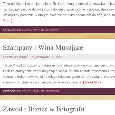
Zioła od Kuchni to miejsce dla osób, które chcą doceniać ziołową kuchnię
na tym, jak zielone dodatki mogą dopełnić smak potraw, napojów, deserów
praktyczny poradnik, w którym zioła nie są tylko dodatkiem do dań, lecz s
More ]
CATEGORIES:
BIZNES, FINANSE, EKONOMIA
Szampany i Wina Musujące
POSTED BY ADMIN
ON CZERWIEC - 6 - 2026
TadzikPije.pl to obszerny magazyn internetowy poświęcony napojom z pro
znaleźć praktyczne treści dotyczące wódki. Strona została stworzona z myś
poznać sztukę serwowania i szukają miejsca, gdzie tematy związane z al
klarowny. To internetowy zakątek, w którym kulinaria
[ Read More ]
CATEGORIES:
BIZNES, FINANSE, EKONOMIA
Zawód i Biznes w Fotografii