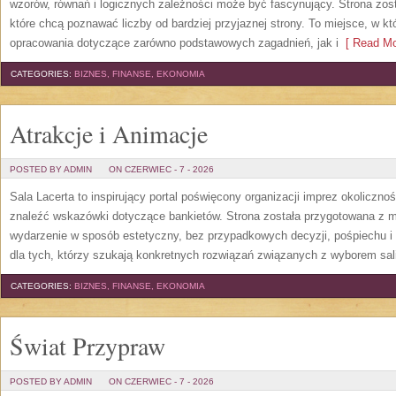
wzorów, równań i logicznych zależności może być fascynujący. Strona zos
które chcą poznawać liczby od bardziej przyjaznej strony. To miejsce, w 
opracowania dotyczące zarówno podstawowych zagadnień, jak i
[ Read Mo
CATEGORIES:
BIZNES, FINANSE, EKONOMIA
Atrakcje i Animacje
POSTED BY ADMIN
ON CZERWIEC - 7 - 2026
Sala Lacerta to inspirujący portal poświęcony organizacji imprez okoliczn
znaleźć wskazówki dotyczące bankietów. Strona została przygotowana z m
wydarzenie w sposób estetyczny, bez przypadkowych decyzji, pośpiechu i
dla tych, którzy szukają konkretnych rozwiązań związanych z wyborem sali
CATEGORIES:
BIZNES, FINANSE, EKONOMIA
Świat Przypraw
POSTED BY ADMIN
ON CZERWIEC - 7 - 2026