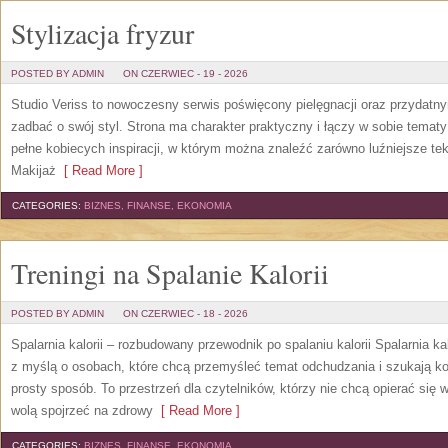
Stylizacja fryzur
POSTED BY ADMIN
ON CZERWIEC - 19 - 2026
Studio Veriss to nowoczesny serwis poświęcony pielęgnacji oraz przydatn
zadbać o swój styl. Strona ma charakter praktyczny i łączy w sobie temat
pełne kobiecych inspiracji, w którym można znaleźć zarówno luźniejsze tek
Makijaż
[ Read More ]
CATEGORIES:
BIZNES, FINANSE, EKONOMIA
Treningi na Spalanie Kalorii
POSTED BY ADMIN
ON CZERWIEC - 18 - 2026
Spalarnia kalorii – rozbudowany przewodnik po spalaniu kalorii Spalarnia ka
z myślą o osobach, które chcą przemyśleć temat odchudzania i szukają k
prosty sposób. To przestrzeń dla czytelników, którzy nie chcą opierać się 
wolą spojrzeć na zdrowy
[ Read More ]
CATEGORIES:
BIZNES, FINANSE, EKONOMIA