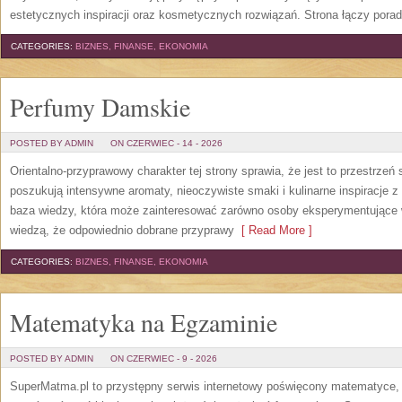
estetycznych inspiracji oraz kosmetycznych rozwiązań. Strona łączy pora
CATEGORIES:
BIZNES, FINANSE, EKONOMIA
Perfumy Damskie
POSTED BY ADMIN
ON CZERWIEC - 14 - 2026
Orientalno-przyprawowy charakter tej strony sprawia, że jest to przestrzeń
poszukują intensywne aromaty, nieoczywiste smaki i kulinarne inspiracje z 
baza wiedzy, która może zainteresować zarówno osoby eksperymentujące w 
wiedzą, że odpowiednio dobrane przyprawy
[ Read More ]
CATEGORIES:
BIZNES, FINANSE, EKONOMIA
Matematyka na Egzaminie
POSTED BY ADMIN
ON CZERWIEC - 9 - 2026
SuperMatma.pl to przystępny serwis internetowy poświęcony matematyce, k