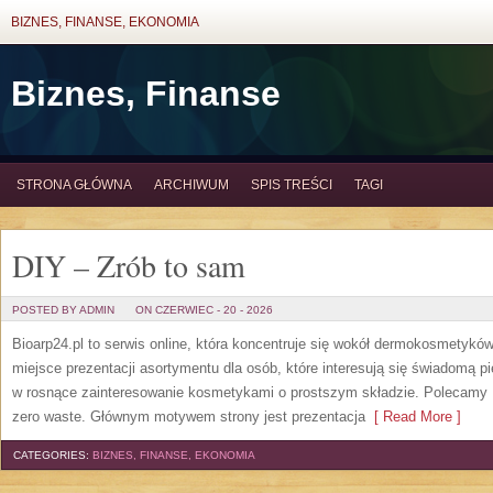
BIZNES, FINANSE, EKONOMIA
Biznes, Finanse
STRONA GŁÓWNA
ARCHIWUM
SPIS TREŚCI
TAGI
DIY – Zrób to sam
POSTED BY ADMIN
ON CZERWIEC - 20 - 2026
Bioarp24.pl to serwis online, która koncentruje się wokół dermokosmetykó
miejsce prezentacji asortymentu dla osób, które interesują się świadomą pie
w rosnące zainteresowanie kosmetykami o prostszym składzie. Polecamy P
zero waste. Głównym motywem strony jest prezentacja
[ Read More ]
CATEGORIES:
BIZNES, FINANSE, EKONOMIA