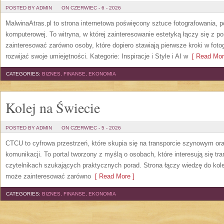
POSTED BY ADMIN
ON CZERWIEC - 6 - 2026
MalwinaAtras.pl to strona internetowa poświęcony sztuce fotografowania, p
komputerowej. To witryna, w której zainteresowanie estetyką łączy się z
zainteresować zarówno osoby, które dopiero stawiają pierwsze kroki w fotog
rozwijać swoje umiejętności. Kategorie: Inspiracje i Style i AI w
[ Read Mor
CATEGORIES:
BIZNES, FINANSE, EKONOMIA
Kolej na Świecie
POSTED BY ADMIN
ON CZERWIEC - 5 - 2026
CTCU to cyfrowa przestrzeń, które skupia się na transporcie szynowym or
komunikacji. To portal tworzony z myślą o osobach, które interesują się tr
czytelnikach szukających praktycznych porad. Strona łączy wiedzę do kol
może zainteresować zarówno
[ Read More ]
CATEGORIES:
BIZNES, FINANSE, EKONOMIA