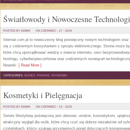
Światłowody i Nowoczesne Technolog
POSTED BY ADMIN
ON CZERWIEC - 17 - 2026
Internat.com.pl to nowoczesny blog poświęcony nowym technologiom oraz 
się z codziennym korzystaniem z sprzętu elektronicznego. Strona może b
które chcą uporządkować wiedzę o świecie internetu, sieci bezprzewodowy
hostingu, cyberbezpieczeństwa oraz codziennych rozwiązań technologicznyc
Nowinki
[ Read More ]
CATEGORIES:
BIZNES, FINANSE, EKONOMIA
Kosmetyki i Pielęgnacja
POSTED BY ADMIN
ON CZERWIEC - 15 - 2026
Serwis lifestylowy poświęcony jest ubiorowi, urodzie, kosmetykom, upięk
atrakcyjny wygląd dla osób, które chcą czuć się dobrze niezależnie od syl
czytelnikach, którzy szukają przystępnych porad dotyczących komponowani