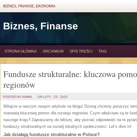
BIZNES, FINANSE, EKONOMIA
Biznes, Finanse
STRONA GŁÓWNA
ARCHIWUM
SPIS TREŚCI
TAGI
Fundusze strukturalne: kluczowa pomo
regionów
POSTED BY ADMIN
ON LUTY - 23 - 2025
Witajcie w naszym nowym artykule na blogu! Dzisiaj chcemy poruszyć tema
stanowią kluczową⁣ pomoc dla ⁢rozwoju ⁣regionów. Czym właściwie są te fund
naszego kraju? Zapraszamy do lektury, aby poznać odpowiedzi na te pytania 
funduszy strukturalnych na rozwój lokalnych​ społeczności. Let’s dive in!
Jak działają fundusze strukturalne⁣ w Polsce?