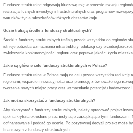
Fundusze strukturalne odgrywają kluczową rolę w procesie rozwoju regionó
realizacja licznych inwestycji infrastrukturalnych oraz programów rozwojow
warunków życia mieszkańców różnych obszarów kraju.
Gdzie trafiają środki z funduszy strukturalnych?
Środki z‍ funduszy strukturalnych trafiają przede⁢ wszystkim do regionów sł
istnieje potrzeba wzmacniania infrastruktury, edukacji czy przedsiębiorczoś
zwiększenie konkurencyjności regionu oraz poprawa jakości życia mieszk
Jakie są ‌główne cele funduszy strukturalnych w Polsce?
Fundusze strukturalne w Polsce mają na⁤ celu przede wszystkim redukcję 
regionami, wsparcie innowacyjności oraz promocję zrównoważonego rozwoju.
tworzenie nowych miejsc ‍pracy oraz wzmacnianie​ potencjału badawczego i⁣
Jak można skorzystać z funduszy strukturalnych?
Aby​ skorzystać z funduszy strukturalnych, należy opracować projekt‌ inwe
spełnia⁣ kryteria określone przez instytucje zarządzające⁢ tymi funduszami.
dofinansowanie i poddać go ocenie. Po pozytywnej decyzji projekt może by
finansowym z funduszy strukturalnych.