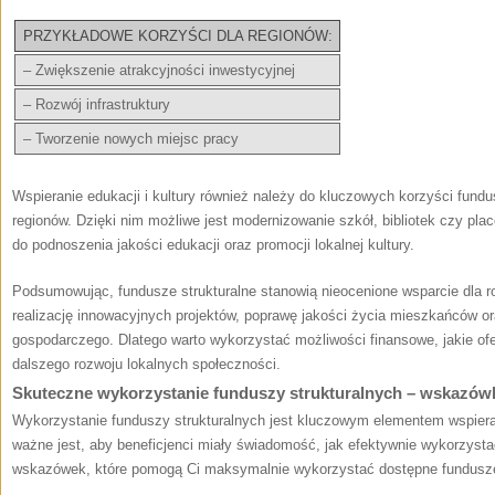
PRZYKŁADOWE KORZYŚCI DLA REGIONÓW:
– Zwiększenie atrakcyjności inwestycyjnej
– Rozwój infrastruktury
– Tworzenie nowych miejsc pracy
Wspieranie edukacji i kultury również należy do‌ kluczowych ⁤korzyści fundu
regionów. Dzięki nim możliwe jest modernizowanie szkół, bibliotek czy plac
do podnoszenia jakości edukacji oraz promocji lokalnej kultury.
Podsumowując, fundusze strukturalne stanowią nieocenione ​wsparcie‌ dla r
realizację innowacyjnych projektów, poprawę ‌jakości życia mieszkańców o
gospodarczego. Dlatego warto⁢ wykorzystać możliwości finansowe, jakie ofer
dalszego rozwoju lokalnych społeczności.
Skuteczne wykorzystanie funduszy strukturalnych – wskazówk
Wykorzystanie funduszy strukturalnych jest kluczowym elementem wspieran
ważne jest, aby beneficjenci miały świadomość,​ jak efektywnie wykorzystać 
wskazówek, które pomogą ‍Ci maksymalnie⁢ wykorzystać dostępne fundusz