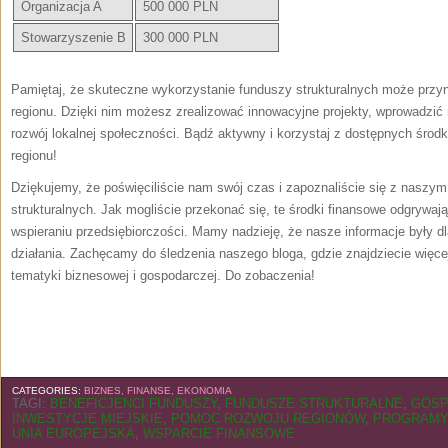
Organizacja A
500 000 PLN
Stowarzyszenie B
300 000 PLN
Pamiętaj, że skuteczne wykorzystanie funduszy strukturalnych może przynie
regionu. Dzięki nim możesz zrealizować innowacyjne projekty, wprowadzi
rozwój lokalnej społeczności. Bądź aktywny i⁣ korzystaj z dostępnych środ
regionu!
Dziękujemy, że poświęciliście nam⁢ swój czas i zapoznaliście się z naszym
strukturalnych. Jak mogliście przekonać się, te środki ‍finansowe odgrywaj
wspieraniu przedsiębiorczości. Mamy nadzieję, że nasze informacje były d
działania. Zachęcamy do śledzenia naszego ‌bloga, gdzie znajdziecie więc
tematyki biznesowej i⁢ gospodarczej. Do zobaczenia!
CATEGORIES:
BIZNES, FINANSE, EKONOMIA
TAGI:
BENEFICJENCI FUNDUSZY
,
FUNDUSZE STRUKTURALNE
,
GOSP
INWESTYCJE MIEJSKIE
,
POMOC ROZWOJU REGIONÓW
,
PROGRAMY
UNIA EUROPEJSKA
,
WSPARCIE FINANSOWE