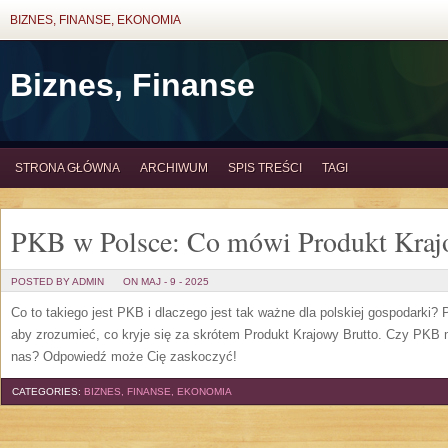
BIZNES, FINANSE, EKONOMIA
Biznes, Finanse
STRONA GŁÓWNA
ARCHIWUM
SPIS TREŚCI
TAGI
PKB w Polsce: Co mówi Produkt Kraj
POSTED BY ADMIN
ON MAJ - 9 - 2025
Co to takiego jest PKB i dlaczego jest tak ważne dla polskiej gospodarki? P
aby zrozumieć, co kryje się za skrótem Produkt Krajowy Brutto. Czy PKB 
nas? Odpowiedź może Cię zaskoczyć!
CATEGORIES:
BIZNES, FINANSE, EKONOMIA