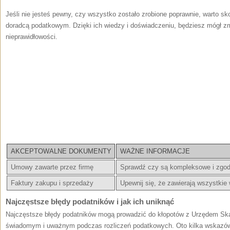
Jeśli nie jesteś pewny, czy wszystko zostało zrobione poprawnie, warto sko
doradcą podatkowym. Dzięki ich wiedzy⁣ i ⁤doświadczeniu, będziesz mógł ​
nieprawidłowości.
AKCEPTOWALNE DOKUMENTY
WAŻNE ‍INFORMACJE
Umowy zawarte przez ⁣firmę
Sprawdź czy są ‌kompleksowe i zgod
Faktury‌ zakupu i sprzedaży
Upewnij się, ⁤że zawierają wszystki
Najczęstsze błędy‌ podatników i jak ich ⁣uniknąć
Najczęstsze ⁢błędy podatników mogą ⁢prowadzić‍ do ‍kłopotów z Urzędem S
świadomym i uważnym ⁣podczas rozliczeń ⁤podatkowych. Oto kilka wskazów