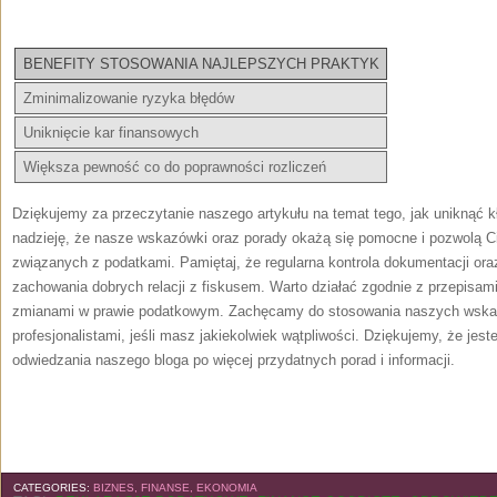
BENEFITY STOSOWANIA NAJLEPSZYCH PRAKTYK
Zminimalizowanie ryzyka błędów
Uniknięcie kar finansowych
Większa pewność co do poprawności ⁣rozliczeń
Dziękujemy⁢ za‌ przeczytanie naszego artykułu​ na temat tego, jak uniknąć
nadzieję, ⁤że nasze‍ wskazówki oraz porady ⁤okażą się pomocne i pozwolą C
związanych z podatkami. ⁤Pamiętaj, że regularna kontrola dokumentacji oraz 
zachowania dobrych relacji z fiskusem.​ Warto działać⁢ zgodnie z przepisam
zmianami ⁢w prawie podatkowym. Zachęcamy do ​stosowania naszych wskaz
profesjonalistami, jeśli masz jakiekolwiek wątpliwości. ⁤Dziękujemy, że jes
odwiedzania naszego bloga po więcej ​przydatnych porad i informacji.
CATEGORIES:
BIZNES, FINANSE, EKONOMIA