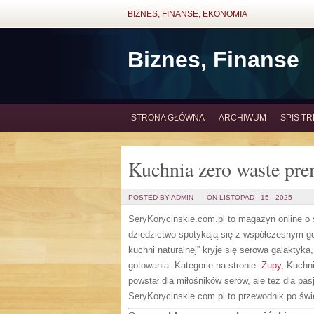
BIZNES, FINANSE, EKONOMIA
Biznes, Finanse
STRONA GŁÓWNA
ARCHIWUM
SPIS TR
Kuchnia zero waste pr
POSTED BY ADMIN
ON LISTOPAD - 15 - 2025
SeryKorycinskie.com.pl to magazyn online o se
dziedzictwo spotykają się z współczesnym go
kuchni naturalnej” kryje się serowa galaktyka
gotowania. Kategorie na stronie:
Zupy
, Kuchn
powstał dla miłośników serów, ale też dla pas
SeryKorycinskie.com.pl to przewodnik po świ