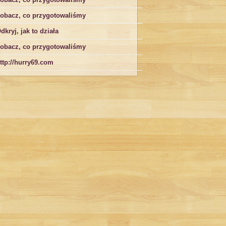
obacz, co przygotowaliśmy
dkryj, jak to działa
obacz, co przygotowaliśmy
ttp://hurry69.com