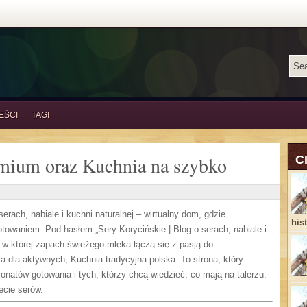
EŚCI
TAGI
emium oraz Kuchnia na szybko
C
rach, nabiale i kuchni naturalnej – wirtualny dom, gdzie
his
towaniem. Pod hasłem „Sery Korycińskie | Blog o serach, nabiale i
, w której zapach świeżego mleka łączą się z pasją do
ia dla aktywnych, Kuchnia tradycyjna polska. To strona, który
jonatów gotowania i tych, którzy chcą wiedzieć, co mają na talerzu.
ecie serów.