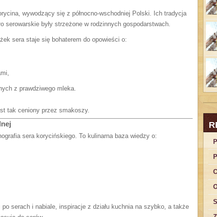
rycina, wywodzący się z północno-wschodniej Polski. Ich tradycja
o serowarskie były strzeżone w rodzinnych gospodarstwach.
żek sera staje się bohaterem do opowieści o:
ami,
nych z prawdziwego mleka.
est tak ceniony przez smakoszy.
lnej
R
ografia sera korycińskiego. To kulinarna baza wiedzy o:
P
P
C
O
S
o serach i nabiale, inspiracje z działu kuchnia na szybko, a także
Z