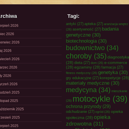
rchiwa
Tagi:
antyki
(27)
apteka
(27)
aranżacja wnętrz
ierpień 2026
badania
asertywność
(27)
(26)
piec 2026
genetyczne
(30)
biotechnologia
(30)
zerwiec 2026
budownictwo
(34)
aj 2026
choroby
(35)
diagnostyk
wiecień 2026
(28)
e-commerce
dieta
(27)
dom
(26)
(28)
egzaminy
(28)
farmacja
(27)
arzec 2026
genetyka
(30)
fitness medyczny
(26)
uty 2026
korepetycje
(28
gry edukacyjne
(27)
materiały medyczne
(30)
tyczeń 2026
medycyna
(34)
mieszkanie
rudzień 2025
motocykle
(39)
istopad 2025
(26)
ochrona przyrody
(29)
aździernik 2025
opieka
odchudzanie
(27)
ogród
(26)
opieka
społeczna
(28)
rzesień 2025
zdrowotna
(31)
ierpień 2025