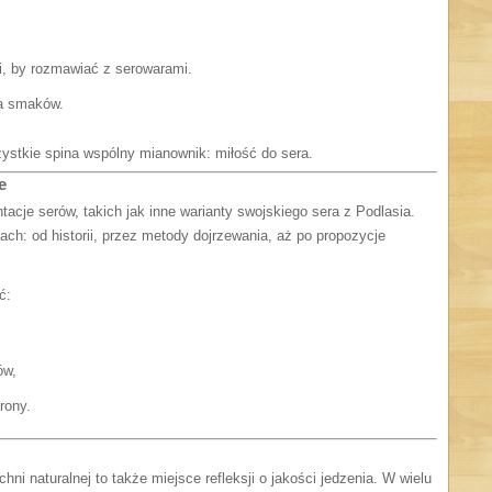
i, by rozmawiać z serowarami.
ia smaków.
zystkie spina wspólny mianownik: miłość do sera.
e
tacje serów, takich jak inne warianty swojskiego sera z Podlasia.
ch: od historii, przez metody dojrzewania, aż po propozycje
ć:
ów,
rony.
chni naturalnej to także miejsce refleksji o jakości jedzenia. W wielu