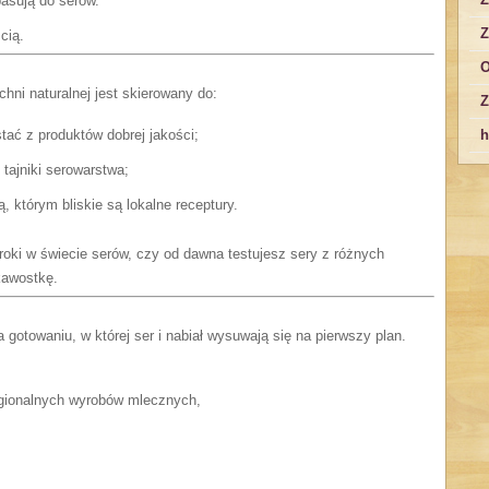
pasują do serów.
Z
cią.
O
chni naturalnej jest skierowany do:
Z
tać z produktów dobrej jakości;
h
tajniki serowarstwa;
 którym bliskie są lokalne receptury.
roki w świecie serów, czy od dawna testujesz sery z różnych
kawostkę.
 gotowaniu, w której ser i nabiał wysuwają się na pierwszy plan.
egionalnych wyrobów mlecznych,