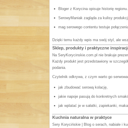
Bloger z Korycina opisuje historię regionu.
SerowyManiak zagląda za kulisy produkcj
mag serowego contentu testuje połączen
Dzięki temu każdy wpis ma swój styl, ale ws
Sklep, produkty i praktyczne inspiracj
Na SeryKorycinskie.com.pl nie brakuje prezen
Każdy produkt jest przedstawiony w szczegóła
podania.
Czytelnik odkrywa, z czym warto go serwowa
jak zbudować serową kolację,
jakie napoje pasują do konkretnych smak
jak wplatać je w sałatki, zapiekanki, maka
Kuchnia naturalna w praktyce
Sery Korycińskie | Blog o serach, nabiale i ku