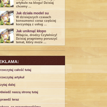
artykule na blogu! Dzisiaj
chcemy ...
Jak działa model su
W dzisiejszych czasach
konsumenci ‌coraz częściej
korzystają z usług⁤ ...
Jak uniknąć kłopo
Witajcie, drodzy Czytelnicy!
Dzisiaj pragniemy poruszyć
temat, który może ...
EKLAMA:
rzeczytaj całość tutaj
rzeczytaj artykuł
zytaj dalej
dwiedź naszą stronę tutaj
prawdź teraz
obacz, co przygotowaliśmy