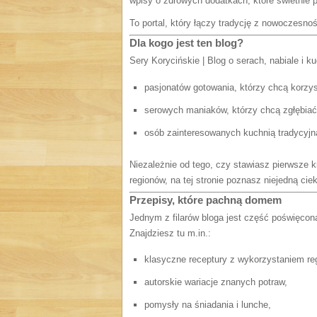
wpisy o zdrowych dodatkach, które świetnie 
To portal, który łączy tradycję z nowoczesnoś
Dla kogo jest ten blog?
Sery Korycińskie | Blog o serach, nabiale i ku
pasjonatów gotowania, którzy chcą korzys
serowych maniaków, którzy chcą zgłębiać 
osób zainteresowanych kuchnią tradycyjną,
Niezależnie od tego, czy stawiasz pierwsze k
regionów, na tej stronie poznasz niejedną cie
Przepisy, które pachną domem
Jednym z filarów bloga jest część poświęcona
Znajdziesz tu m.in.:
klasyczne receptury z wykorzystaniem r
autorskie wariacje znanych potraw,
pomysły na śniadania i lunche,