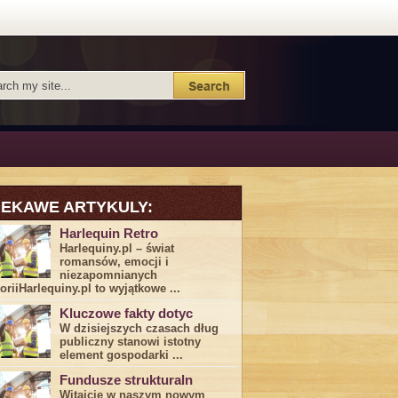
IEKAWE ARTYKULY:
Harlequin Retro
Harlequiny.pl – świat
romansów, emocji i
niezapomnianych
toriiHarlequiny.pl to wyjątkowe ...
Kluczowe fakty dotyc
W dzisiejszych czasach dług
publiczny stanowi istotny
element gospodarki ...
Fundusze strukturaln
Witajcie w naszym nowym