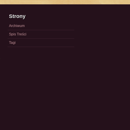
Strony
Archiwum
Spis Treści
Tagi
a
)