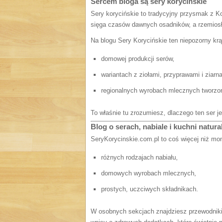
Sercem bloga są sery korycińskie
Sery korycińskie to tradycyjny przysmak z Ko
sięga czasów dawnych osadników, a rzemiosł
Na blogu Sery Korycińskie ten niepozorny krą
domowej produkcji serów,
wariantach z ziołami, przyprawami i ziarn
regionalnych wyrobach mlecznych tworzo
To właśnie tu zrozumiesz, dlaczego ten ser j
Blog o serach, nabiale i kuchni natura
SeryKorycinskie.com.pl to coś więcej niż mon
różnych rodzajach nabiału,
domowych wyrobach mlecznych,
prostych, uczciwych składnikach.
W osobnych sekcjach znajdziesz przewodniki p