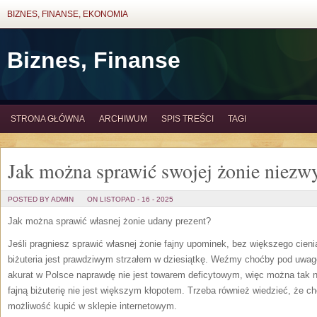
BIZNES, FINANSE, EKONOMIA
Biznes, Finanse
STRONA GŁÓWNA
ARCHIWUM
SPIS TREŚCI
TAGI
Jak można sprawić swojej żonie niezwy
POSTED BY ADMIN
ON LISTOPAD - 16 - 2025
Jak można sprawić własnej żonie udany prezent?
Jeśli pragniesz sprawić własnej żonie fajny upominek, bez większego cieni
biżuteria jest prawdziwym strzałem w dziesiątkę. Weźmy choćby pod uwagę 
akurat w Polsce naprawdę nie jest towarem deficytowym, więc można tak n
fajną biżuterię nie jest większym kłopotem. Trzeba również wiedzieć, że 
możliwość kupić w sklepie internetowym.