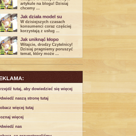
artykule na blogu! Dzisiaj
chcemy ...
Jak działa model su
W dzisiejszych czasach
konsumenci ‌coraz częściej
korzystają z usług⁤ ...
Jak uniknąć kłopo
Witajcie, drodzy Czytelnicy!
Dzisiaj pragniemy poruszyć
temat, który może ...
EKLAMA:
rzejdź tutaj, aby dowiedzieć się więcej
dwiedź naszą stronę tutaj
obacz więcej tutaj
oznaj więcej
dwiedź nas
obacz, co przygotowaliśmy