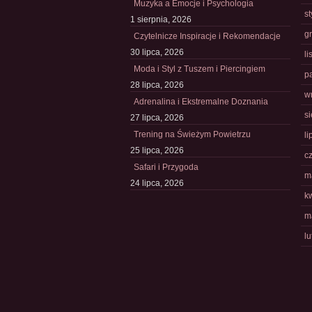
Muzyka a Emocje i Psychologia
s
1 sierpnia, 2026
g
Czytelnicze Inspiracje i Rekomendacje
30 lipca, 2026
l
Moda i Styl z Tuszem i Piercingiem
p
28 lipca, 2026
w
Adrenalina i Ekstremalne Doznania
s
27 lipca, 2026
Trening na Świeżym Powietrzu
li
25 lipca, 2026
c
Safari i Przygoda
m
24 lipca, 2026
k
m
l