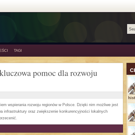
EŚCI
TAGI
 kluczowa pomoc dla rozwoju
C
his
em wspierania rozwoju regionów w Polsce. Dzięki nim możliwe jest
a infrastruktury oraz zwiększenie konkurencyjności lokalnych
przecenić.