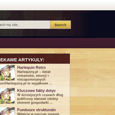
IEKAWE ARTYKULY:
Harlequin Retro
Harlequiny.pl – świat
romansów, emocji i
niezapomnianych
toriiHarlequiny.pl to wyjątkowe ...
Kluczowe fakty dotyc
W dzisiejszych czasach dług
publiczny stanowi istotny
element gospodarki ...
Fundusze strukturaln
Witajcie w naszym nowym