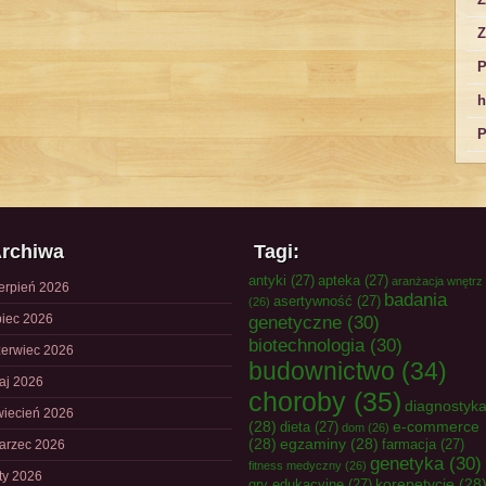
Z
P
h
P
rchiwa
Tagi:
antyki
(27)
apteka
(27)
aranżacja wnętrz
ierpień 2026
badania
asertywność
(27)
(26)
piec 2026
genetyczne
(30)
biotechnologia
(30)
zerwiec 2026
budownictwo
(34)
aj 2026
choroby
(35)
diagnostyk
wiecień 2026
(28)
e-commerce
dieta
(27)
dom
(26)
(28)
egzaminy
(28)
farmacja
(27)
arzec 2026
genetyka
(30)
fitness medyczny
(26)
uty 2026
korepetycje
(28
gry edukacyjne
(27)