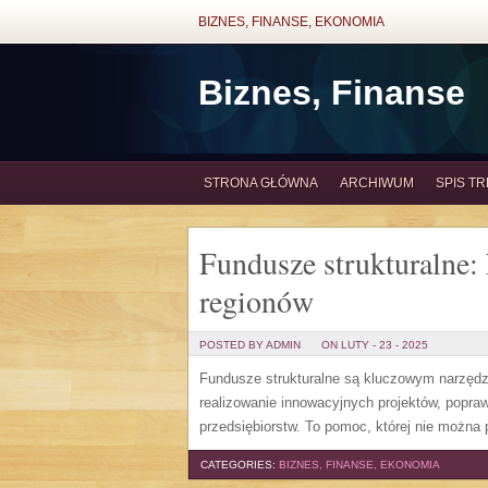
BIZNES, FINANSE, EKONOMIA
Biznes, Finanse
STRONA GŁÓWNA
ARCHIWUM
SPIS TR
Fundusze strukturalne:
regionów
POSTED BY ADMIN
ON LUTY - 23 - 2025
Fundusze strukturalne są kluczowym narzędzi
realizowanie innowacyjnych projektów, popraw
przedsiębiorstw. To pomoc, której nie można 
CATEGORIES:
BIZNES, FINANSE, EKONOMIA