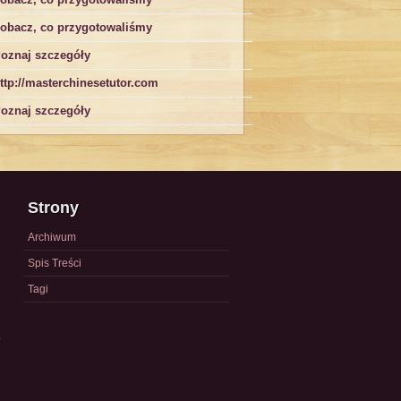
obacz, co przygotowaliśmy
oznaj szczegóły
ttp://masterchinesetutor.com
oznaj szczegóły
Strony
Archiwum
Spis Treści
Tagi
a
)