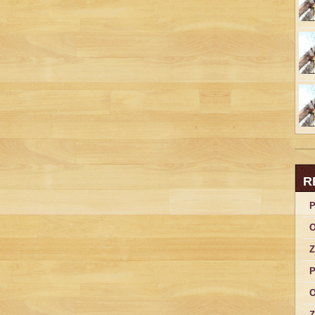
R
P
O
Z
P
O
Z