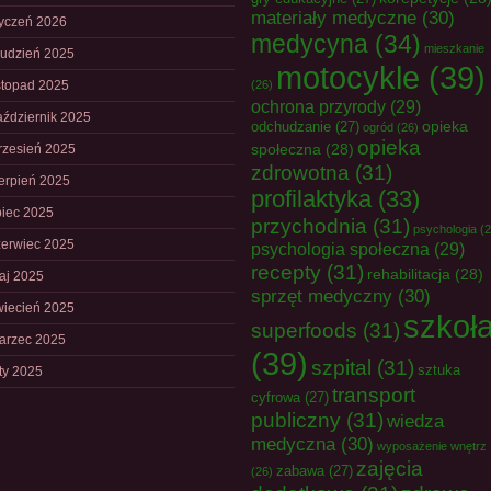
materiały medyczne
(30)
tyczeń 2026
medycyna
(34)
mieszkanie
rudzień 2025
motocykle
(39)
istopad 2025
(26)
ochrona przyrody
(29)
aździernik 2025
opieka
odchudzanie
(27)
ogród
(26)
opieka
społeczna
(28)
rzesień 2025
zdrowotna
(31)
ierpień 2025
profilaktyka
(33)
piec 2025
przychodnia
(31)
psychologia
(2
zerwiec 2025
psychologia społeczna
(29)
recepty
(31)
rehabilitacja
(28)
aj 2025
sprzęt medyczny
(30)
wiecień 2025
szkoł
superfoods
(31)
arzec 2025
(39)
szpital
(31)
sztuka
uty 2025
transport
cyfrowa
(27)
publiczny
(31)
wiedza
medyczna
(30)
wyposażenie wnętrz
zajęcia
zabawa
(27)
(26)