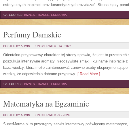
estetycznych inspiracji oraz kosmetycznych rozwiązań. Strona łączy pora
CATEGORIES:
BIZNES, FINANSE, EKONOMIA
Perfumy Damskie
POSTED BY ADMIN
ON CZERWIEC - 14 - 2026
Orientalno-przyprawowy charakter tej strony sprawia, że jest to przestrzeń
poszukują intensywne aromaty, nieoczywiste smaki i kulinarne inspiracje z 
baza wiedzy, która może zainteresować zarówno osoby eksperymentujące w 
wiedzą, że odpowiednio dobrane przyprawy
[ Read More ]
CATEGORIES:
BIZNES, FINANSE, EKONOMIA
Matematyka na Egzaminie
POSTED BY ADMIN
ON CZERWIEC - 9 - 2026
SuperMatma.pl to przystępny serwis internetowy poświęcony matematyce, k