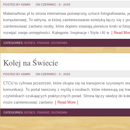
POSTED BY ADMIN
ON CZERWIEC - 6 - 2026
MalwinaAtras.pl to strona internetowa poświęcony sztuce fotografowania, p
komputerowej. To witryna, w której zainteresowanie estetyką łączy się z
zainteresować zarówno osoby, które dopiero stawiają pierwsze kroki w fotog
rozwijać swoje umiejętności. Kategorie: Inspiracje i Style i AI w
[ Read Mor
CATEGORIES:
BIZNES, FINANSE, EKONOMIA
Kolej na Świecie
POSTED BY ADMIN
ON CZERWIEC - 5 - 2026
CTCU to cyfrowa przestrzeń, które skupia się na transporcie szynowym or
komunikacji. To portal tworzony z myślą o osobach, które interesują się tr
czytelnikach szukających praktycznych porad. Strona łączy wiedzę do kol
może zainteresować zarówno
[ Read More ]
CATEGORIES:
BIZNES, FINANSE, EKONOMIA