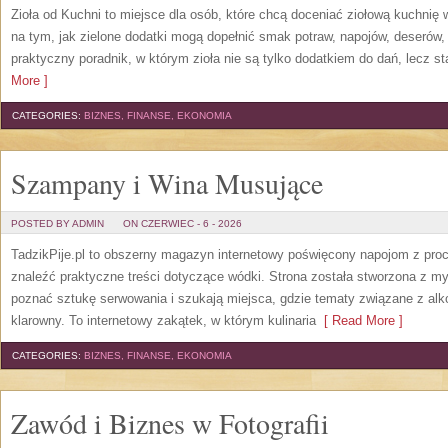
Zioła od Kuchni to miejsce dla osób, które chcą doceniać ziołową kuchnię
na tym, jak zielone dodatki mogą dopełnić smak potraw, napojów, deserów
praktyczny poradnik, w którym zioła nie są tylko dodatkiem do dań, lecz s
More ]
CATEGORIES:
BIZNES, FINANSE, EKONOMIA
Szampany i Wina Musujące
POSTED BY ADMIN
ON CZERWIEC - 6 - 2026
TadzikPije.pl to obszerny magazyn internetowy poświęcony napojom z pro
znaleźć praktyczne treści dotyczące wódki. Strona została stworzona z myś
poznać sztukę serwowania i szukają miejsca, gdzie tematy związane z al
klarowny. To internetowy zakątek, w którym kulinaria
[ Read More ]
CATEGORIES:
BIZNES, FINANSE, EKONOMIA
Zawód i Biznes w Fotografii