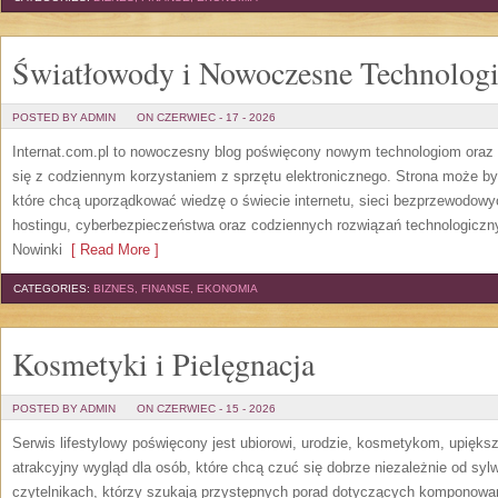
Światłowody i Nowoczesne Technolog
POSTED BY ADMIN
ON CZERWIEC - 17 - 2026
Internat.com.pl to nowoczesny blog poświęcony nowym technologiom oraz 
się z codziennym korzystaniem z sprzętu elektronicznego. Strona może b
które chcą uporządkować wiedzę o świecie internetu, sieci bezprzewodowy
hostingu, cyberbezpieczeństwa oraz codziennych rozwiązań technologicznyc
Nowinki
[ Read More ]
CATEGORIES:
BIZNES, FINANSE, EKONOMIA
Kosmetyki i Pielęgnacja
POSTED BY ADMIN
ON CZERWIEC - 15 - 2026
Serwis lifestylowy poświęcony jest ubiorowi, urodzie, kosmetykom, upięk
atrakcyjny wygląd dla osób, które chcą czuć się dobrze niezależnie od syl
czytelnikach, którzy szukają przystępnych porad dotyczących komponowani