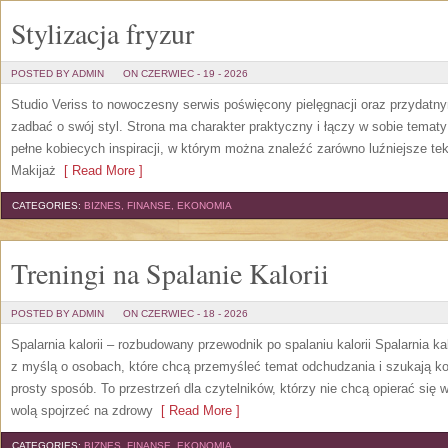
Stylizacja fryzur
POSTED BY ADMIN
ON CZERWIEC - 19 - 2026
Studio Veriss to nowoczesny serwis poświęcony pielęgnacji oraz przydatn
zadbać o swój styl. Strona ma charakter praktyczny i łączy w sobie temat
pełne kobiecych inspiracji, w którym można znaleźć zarówno luźniejsze tek
Makijaż
[ Read More ]
CATEGORIES:
BIZNES, FINANSE, EKONOMIA
Treningi na Spalanie Kalorii
POSTED BY ADMIN
ON CZERWIEC - 18 - 2026
Spalarnia kalorii – rozbudowany przewodnik po spalaniu kalorii Spalarnia ka
z myślą o osobach, które chcą przemyśleć temat odchudzania i szukają k
prosty sposób. To przestrzeń dla czytelników, którzy nie chcą opierać się 
wolą spojrzeć na zdrowy
[ Read More ]
CATEGORIES:
BIZNES, FINANSE, EKONOMIA