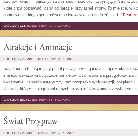
wzorów, równań i logicznych zależności może być fascynujący. Strona zos
które chcą poznawać liczby od bardziej przyjaznej strony. To miejsce, w 
opracowania dotyczące zarówno podstawowych zagadnień, jak i
[ Read Mo
CATEGORIES:
BIZNES, FINANSE, EKONOMIA
Atrakcje i Animacje
POSTED BY ADMIN
ON CZERWIEC - 7 - 2026
Sala Lacerta to inspirujący portal poświęcony organizacji imprez okoliczn
znaleźć wskazówki dotyczące bankietów. Strona została przygotowana z m
wydarzenie w sposób estetyczny, bez przypadkowych decyzji, pośpiechu i
dla tych, którzy szukają konkretnych rozwiązań związanych z wyborem sali
CATEGORIES:
BIZNES, FINANSE, EKONOMIA
Świat Przypraw
POSTED BY ADMIN
ON CZERWIEC - 7 - 2026