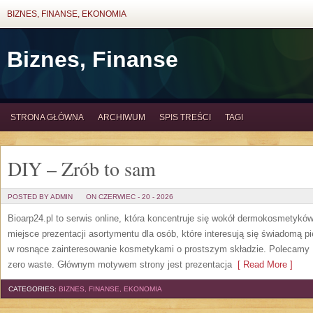
BIZNES, FINANSE, EKONOMIA
Biznes, Finanse
STRONA GŁÓWNA
ARCHIWUM
SPIS TREŚCI
TAGI
DIY – Zrób to sam
POSTED BY ADMIN
ON CZERWIEC - 20 - 2026
Bioarp24.pl to serwis online, która koncentruje się wokół dermokosmetykó
miejsce prezentacji asortymentu dla osób, które interesują się świadomą pie
w rosnące zainteresowanie kosmetykami o prostszym składzie. Polecamy P
zero waste. Głównym motywem strony jest prezentacja
[ Read More ]
CATEGORIES:
BIZNES, FINANSE, EKONOMIA