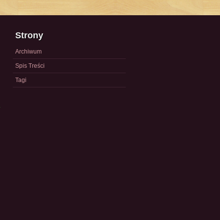
Strony
Archiwum
Spis Treści
Tagi
a
)