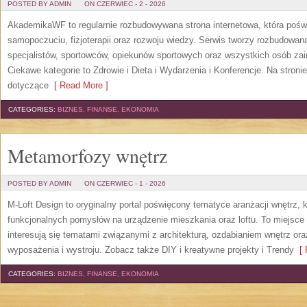
POSTED BY ADMIN
ON CZERWIEC - 2 - 2026
AkademikaWF to regularnie rozbudowywana strona internetowa, która poświ
samopoczuciu, fizjoterapii oraz rozwoju wiedzy. Serwis tworzy rozbudowan
specjalistów, sportowców, opiekunów sportowych oraz wszystkich osób za
Ciekawe kategorie to Zdrowie i Dieta i Wydarzenia i Konferencje. Na stroni
dotyczące
[ Read More ]
CATEGORIES:
BIZNES, FINANSE, EKONOMIA
Metamorfozy wnętrz
POSTED BY ADMIN
ON CZERWIEC - 1 - 2026
M-Loft Design to oryginalny portal poświęcony tematyce aranżacji wnętrz, 
funkcjonalnych pomysłów na urządzenie mieszkania oraz loftu. To miejsce 
interesują się tematami związanymi z architekturą, ozdabianiem wnętrz or
wyposażenia i wystroju. Zobacz także DIY i kreatywne projekty i Trendy
[ 
CATEGORIES:
BIZNES, FINANSE, EKONOMIA