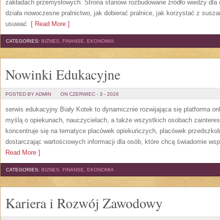
zakładach przemysłowych. Strona stanowi rozbudowane źródło wiedzy dla os
działa nowoczesne pralnictwo, jak dobierać pralnice, jak korzystać z suszar
usuwać
[ Read More ]
CATEGORIES:
BIZNES, FINANSE, EKONOMIA
Nowinki Edukacyjne
POSTED BY ADMIN
ON CZERWIEC - 3 - 2026
serwis edukacyjny Biały Kotek to dynamicznie rozwijająca się platforma onl
myślą o opiekunach, nauczycielach, a także wszystkich osobach zaintere
koncentruje się na tematyce placówek opiekuńczych, placówek przedszko
dostarczając wartościowych informacji dla osób, które chcą świadomie wsp
Read More ]
CATEGORIES:
BIZNES, FINANSE, EKONOMIA
Kariera i Rozwój Zawodowy