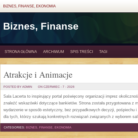
BIZNES, FINANSE, EKONOMIA
Biznes, Finanse
STRONA GŁÓWNA
ARCHIWUM
SPIS TREŚCI
TAGI
Atrakcje i Animacje
POSTED BY ADMIN
ON CZERWIEC - 7 - 2026
Sala Lacerta to inspirujący portal poświęcony organizacji imprez okoliczn
znaleźć wskazówki dotyczące bankietów. Strona została przygotowana z m
wydarzenie w sposób estetyczny, bez przypadkowych decyzji, pośpiechu i
dla tych, którzy szukają konkretnych rozwiązań związanych z wyborem sali
CATEGORIES:
BIZNES, FINANSE, EKONOMIA