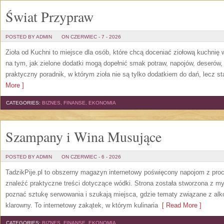
Świat Przypraw
POSTED BY ADMIN
ON CZERWIEC - 7 - 2026
Zioła od Kuchni to miejsce dla osób, które chcą doceniać ziołową kuchnię
na tym, jak zielone dodatki mogą dopełnić smak potraw, napojów, deserów
praktyczny poradnik, w którym zioła nie są tylko dodatkiem do dań, lecz s
More ]
CATEGORIES:
BIZNES, FINANSE, EKONOMIA
Szampany i Wina Musujące
POSTED BY ADMIN
ON CZERWIEC - 6 - 2026
TadzikPije.pl to obszerny magazyn internetowy poświęcony napojom z pro
znaleźć praktyczne treści dotyczące wódki. Strona została stworzona z myś
poznać sztukę serwowania i szukają miejsca, gdzie tematy związane z al
klarowny. To internetowy zakątek, w którym kulinaria
[ Read More ]
CATEGORIES:
BIZNES, FINANSE, EKONOMIA