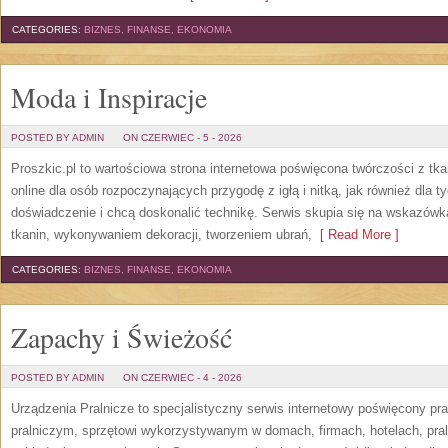
CATEGORIES:
BIZNES, FINANSE, EKONOMIA
Moda i Inspiracje
POSTED BY ADMIN
ON CZERWIEC - 5 - 2026
Proszkic.pl to wartościowa strona internetowa poświęcona twórczości z tka
online dla osób rozpoczynających przygodę z igłą i nitką, jak również dla t
doświadczenie i chcą doskonalić technikę. Serwis skupia się na wskazó
tkanin, wykonywaniem dekoracji, tworzeniem ubrań,
[ Read More ]
CATEGORIES:
BIZNES, FINANSE, EKONOMIA
Zapachy i Świeżość
POSTED BY ADMIN
ON CZERWIEC - 4 - 2026
Urządzenia Pralnicze to specjalistyczny serwis internetowy poświęcony p
pralniczym, sprzętowi wykorzystywanym w domach, firmach, hotelach, pral