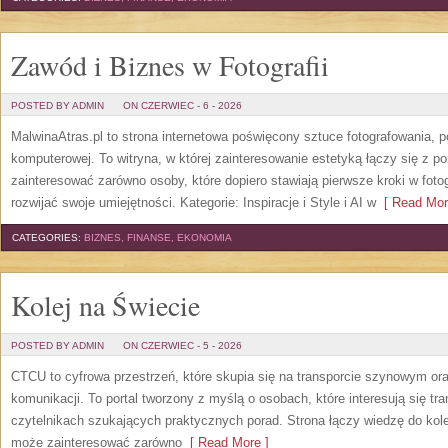
Zawód i Biznes w Fotografii
POSTED BY ADMIN
ON CZERWIEC - 6 - 2026
MalwinaAtras.pl to strona internetowa poświęcony sztuce fotografowania, p
komputerowej. To witryna, w której zainteresowanie estetyką łączy się z
zainteresować zarówno osoby, które dopiero stawiają pierwsze kroki w fotog
rozwijać swoje umiejętności. Kategorie: Inspiracje i Style i AI w
[ Read Mor
CATEGORIES:
BIZNES, FINANSE, EKONOMIA
Kolej na Świecie
POSTED BY ADMIN
ON CZERWIEC - 5 - 2026
CTCU to cyfrowa przestrzeń, które skupia się na transporcie szynowym or
komunikacji. To portal tworzony z myślą o osobach, które interesują się tr
czytelnikach szukających praktycznych porad. Strona łączy wiedzę do kol
może zainteresować zarówno
[ Read More ]