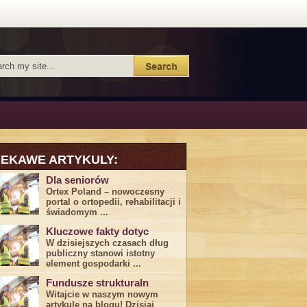
IEKAWE ARTYKULY:
Dla seniorów
Ortex Poland – nowoczesny
portal o ortopedii, rehabilitacji i
świadomym ...
Kluczowe fakty dotyc
W dzisiejszych czasach dług
publiczny stanowi istotny
element gospodarki ...
Fundusze strukturaln
Witajcie w naszym nowym
artykule na blogu! Dzisiaj