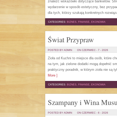
znaleźć wskazówki dotyczące bankietów. Str
wydarzenie w sposób estetyczny, bez przypa
dla tych, którzy szukają konkretnych rozwią
CATEGORIES:
BIZNES, FINANSE, EKONOMIA
Świat Przypraw
POSTED BY ADMIN
ON CZERWIEC - 7 - 2026
Zioła od Kuchni to miejsce dla osób, które c
na tym, jak zielone dodatki mogą dopełnić s
praktyczny poradnik, w którym zioła nie są t
More ]
CATEGORIES:
BIZNES, FINANSE, EKONOMIA
Szampany i Wina Musu
POSTED BY ADMIN
ON CZERWIEC - 6 - 2026