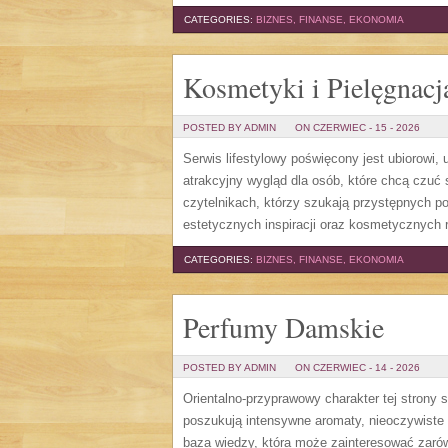
CATEGORIES:
BIZNES, FINANSE, EKONOMIA
Kosmetyki i Pielęgnacj
POSTED BY ADMIN
ON CZERWIEC - 15 - 2026
Serwis lifestylowy poświęcony jest ubiorowi
atrakcyjny wygląd dla osób, które chcą czuć 
czytelnikach, którzy szukają przystępnych p
estetycznych inspiracji oraz kosmetycznych 
CATEGORIES:
BIZNES, FINANSE, EKONOMIA
Perfumy Damskie
POSTED BY ADMIN
ON CZERWIEC - 14 - 2026
Orientalno-przyprawowy charakter tej strony 
poszukują intensywne aromaty, nieoczywiste sm
baza wiedzy, która może zainteresować zarów