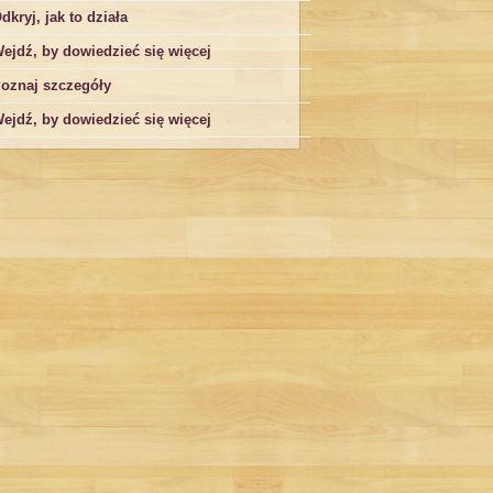
dkryj, jak to działa
ejdź, by dowiedzieć się więcej
oznaj szczegóły
ejdź, by dowiedzieć się więcej