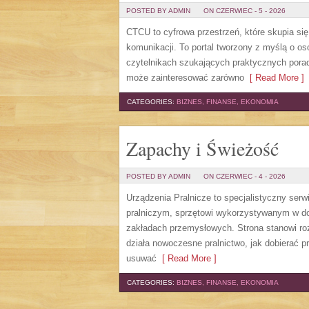
POSTED BY ADMIN
ON CZERWIEC - 5 - 2026
CTCU to cyfrowa przestrzeń, które skupia si
komunikacji. To portal tworzony z myślą o os
czytelnikach szukających praktycznych porad
może zainteresować zarówno
[ Read More ]
CATEGORIES:
BIZNES, FINANSE, EKONOMIA
Zapachy i Świeżość
POSTED BY ADMIN
ON CZERWIEC - 4 - 2026
Urządzenia Pralnicze to specjalistyczny ser
pralniczym, sprzętowi wykorzystywanym w dom
zakładach przemysłowych. Strona stanowi roz
działa nowoczesne pralnictwo, jak dobierać pr
usuwać
[ Read More ]
CATEGORIES:
BIZNES, FINANSE, EKONOMIA