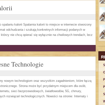
lorii
spalaniu kalorii Spalarnia kalorii to miejsce w internecie stworzony
mat odchudzania i szukają konkretnych informacji podanych w
, którzy nie chcą opierać się wyłącznie na chwilowych trendach, lecz
R
sne Technologie
S
O
P
ony nowym technologiom oraz wszystkim zagadnieniom, które łączą
ektronicznego. Strona może być przydatnym miejscem dla osób,
P
ternetu, sieci bezprzewodowych, światłowodów, 5G, chmury,
S
ych rozwiązań technologicznych. Nowości na stronie: Internaty i
W