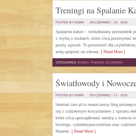
Treningi na Spalanie Ka
POSTED BY ADMIN
ON CZERWIEC - 18 - 2026
Spalarnia kalorii – rozbudowany przewodnik po 
z myślą o osobach, które chcą przemyśleć te
prosty sposób. To przestrzeń dla czytelników
wolą spojrzeć na zdrowy
[ Read More ]
CATEGORIES:
BIZNES, FINANSE, EKONOMIA
Światłowody i Nowocze
POSTED BY ADMIN
ON CZERWIEC - 17 - 2026
Internat.com.pl to nowoczesny blog poświęc
się z codziennym korzystaniem z sprzętu el
które chcą uporządkować wiedzę o świecie in
hostingu, cyberbezpieczeństwa oraz codzienn
Nowinki
[ Read More ]