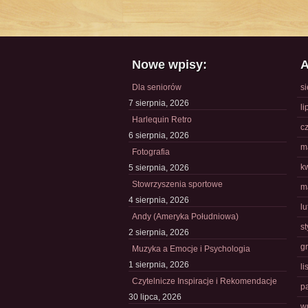
Nowe wpisy:
A
Dla seniorów
s
7 sierpnia, 2026
li
Harlequin Retro
c
6 sierpnia, 2026
m
Fotografia
k
5 sierpnia, 2026
Stowrzyszenia sportowe
m
4 sierpnia, 2026
l
Andy (Ameryka Południowa)
s
2 sierpnia, 2026
g
Muzyka a Emocje i Psychologia
1 sierpnia, 2026
l
Czytelnicze Inspiracje i Rekomendacje
p
30 lipca, 2026
w