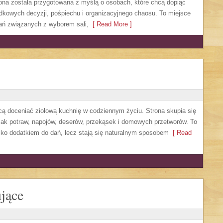
ona została przygotowana z myślą o osobach, które chcą dopiąć
dkowych decyzji, pośpiechu i organizacyjnego chaosu. To miejsce
zań związanych z wyborem sali,
[ Read More ]
hcą doceniać ziołową kuchnię w codziennym życiu. Strona skupia się
mak potraw, napojów, deserów, przekąsek i domowych przetworów. To
ylko dodatkiem do dań, lecz stają się naturalnym sposobem
[ Read
jące