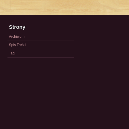
Strony
Archiwum
Spis Treści
Tagi
a
)