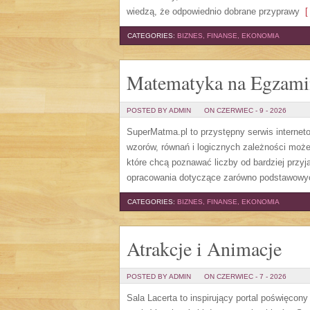
wiedzą, że odpowiednio dobrane przyprawy
[ 
CATEGORIES:
BIZNES, FINANSE, EKONOMIA
Matematyka na Egzami
POSTED BY ADMIN
ON CZERWIEC - 9 - 2026
SuperMatma.pl to przystępny serwis internet
wzorów, równań i logicznych zależności może
które chcą poznawać liczby od bardziej przyj
opracowania dotyczące zarówno podstawowych
CATEGORIES:
BIZNES, FINANSE, EKONOMIA
Atrakcje i Animacje
POSTED BY ADMIN
ON CZERWIEC - 7 - 2026
Sala Lacerta to inspirujący portal poświęcon