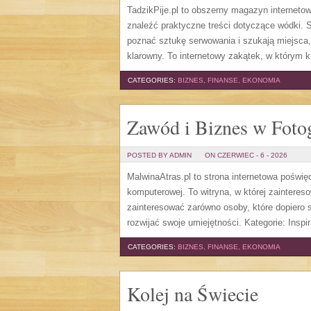
TadzikPije.pl to obszerny magazyn internet
znaleźć praktyczne treści dotyczące wódki. S
poznać sztukę serwowania i szukają miejsca
klarowny. To internetowy zakątek, w którym ku
CATEGORIES:
BIZNES, FINANSE, EKONOMIA
Zawód i Biznes w Fotog
POSTED BY ADMIN
ON CZERWIEC - 6 - 2026
MalwinaAtras.pl to strona internetowa poświę
komputerowej. To witryna, w której zaintere
zainteresować zarówno osoby, które dopiero st
rozwijać swoje umiejętności. Kategorie: Inspira
CATEGORIES:
BIZNES, FINANSE, EKONOMIA
Kolej na Świecie