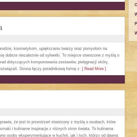
O
W
a
P
W
, urodzie, kosmetykom, upiększaniu twarzy oraz pomysłom na
się dobrze niezależnie od sylwetki. To miejsce stworzone z myślą o
orad dotyczących komponowania zestawów, pielęgnacji skóry,
rozwiązań. Strona łączy poradnikową formę z
[ Read More ]
sprawia, że jest to przestrzeń stworzony z myślą o osobach, które
aki i kulinarne inspiracje z różnych stron świata. To kulinarna
no osoby eksperymentujące w kuchni, jak i tych, którzy od dawna