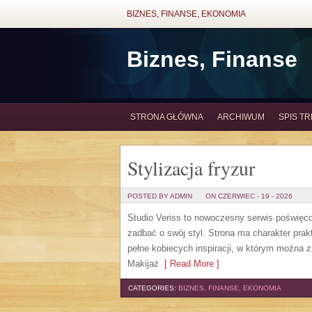
BIZNES, FINANSE, EKONOMIA
Biznes, Finanse
STRONA GŁÓWNA
ARCHIWUM
SPIS TR
Stylizacja fryzur
POSTED BY ADMIN
ON CZERWIEC - 19 - 2026
Studio Veriss to nowoczesny serwis poświęco
zadbać o swój styl. Strona ma charakter prak
pełne kobiecych inspiracji, w którym można z
Makijaż
[ Read More ]
CATEGORIES:
BIZNES, FINANSE, EKONOMIA