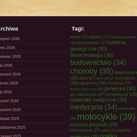
rchiwa
Tagi:
antyki
(27)
apteka
(27)
aranżacja wnętrz
ierpień 2026
badania
asertywność
(27)
(26)
piec 2026
genetyczne
(30)
biotechnologia
(30)
zerwiec 2026
budownictwo
(34)
aj 2026
choroby
(35)
diagnostyk
wiecień 2026
(28)
e-commerce
dieta
(27)
dom
(26)
(28)
egzaminy
(28)
farmacja
(27)
arzec 2026
genetyka
(30)
fitness medyczny
(26)
uty 2026
korepetycje
(28
gry edukacyjne
(27)
materiały medyczne
(30)
tyczeń 2026
medycyna
(34)
mieszkanie
rudzień 2025
motocykle
(39)
istopad 2025
(26)
ochrona przyrody
(29)
aździernik 2025
opieka
odchudzanie
(27)
ogród
(26)
opieka
społeczna
(28)
rzesień 2025