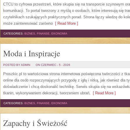
CTCU to cyfrowa przestrzeń, które skupia się na transporcie szynowym or
komunikacji. To portal tworzony z myślą o osobach, które interesują się tr
czytelnikach szukających praktycznych porad. Strona łączy wiedzę do kol
może zainteresować zarówno
[ Read More ]
CATEGORIES:
BIZNES, FINANSE, EKONOMIA
Moda i Inspiracje
POSTED BY ADMIN
ON CZERWIEC - 5 - 2026
Proszkic.pl to wartościowa strona internetowa poświęcona twórczości z tka
online dla osób rozpoczynających przygodę z igłą i nitką, jak również dla t
doświadczenie i chcą doskonalić technikę. Serwis skupia się na wskazó
tkanin, wykonywaniem dekoracji, tworzeniem ubrań,
[ Read More ]
CATEGORIES:
BIZNES, FINANSE, EKONOMIA
Zapachy i Świeżość