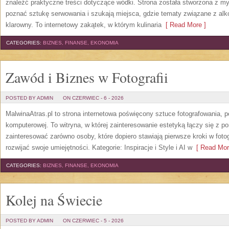
znaleźć praktyczne treści dotyczące wódki. Strona została stworzona z myś
poznać sztukę serwowania i szukają miejsca, gdzie tematy związane z al
klarowny. To internetowy zakątek, w którym kulinaria
[ Read More ]
CATEGORIES:
BIZNES, FINANSE, EKONOMIA
Zawód i Biznes w Fotografii
POSTED BY ADMIN
ON CZERWIEC - 6 - 2026
MalwinaAtras.pl to strona internetowa poświęcony sztuce fotografowania, p
komputerowej. To witryna, w której zainteresowanie estetyką łączy się z
zainteresować zarówno osoby, które dopiero stawiają pierwsze kroki w fotog
rozwijać swoje umiejętności. Kategorie: Inspiracje i Style i AI w
[ Read Mor
CATEGORIES:
BIZNES, FINANSE, EKONOMIA
Kolej na Świecie
POSTED BY ADMIN
ON CZERWIEC - 5 - 2026