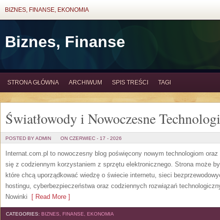
BIZNES, FINANSE, EKONOMIA
Biznes, Finanse
STRONA GŁÓWNA
ARCHIWUM
SPIS TREŚCI
TAGI
Światłowody i Nowoczesne Technolog
POSTED BY ADMIN
ON CZERWIEC - 17 - 2026
Internat.com.pl to nowoczesny blog poświęcony nowym technologiom oraz 
się z codziennym korzystaniem z sprzętu elektronicznego. Strona może b
które chcą uporządkować wiedzę o świecie internetu, sieci bezprzewodowy
hostingu, cyberbezpieczeństwa oraz codziennych rozwiązań technologicznyc
Nowinki
[ Read More ]
CATEGORIES:
BIZNES, FINANSE, EKONOMIA