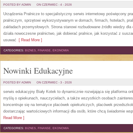
POSTED BY ADMIN
ON CZERWIEC - 4 - 2026
Urządzenia Pralnicze to specjalistyczny serwis internetowy poświęcony p
pralniczym, sprzętowi wykorzystywanym w domach, firmach, hotelach, pral
zakładach przemysłowych. Strona stanowi rozbudowane źródło wiedzy dla os
działa nowoczesne pralnictwo, jak dobierać pralnice, jak korzystać z suszar
usuwać
[ Read More ]
CATEGORIES:
BIZNES, FINANSE, EKONOMIA
Nowinki Edukacyjne
POSTED BY ADMIN
ON CZERWIEC - 3 - 2026
serwis edukacyjny Biały Kotek to dynamicznie rozwijająca się platforma onl
myślą o opiekunach, nauczycielach, a także wszystkich osobach zaintere
koncentruje się na tematyce placówek opiekuńczych, placówek przedszko
dostarczając wartościowych informacji dla osób, które chcą świadomie wsp
Read More ]
CATEGORIES:
BIZNES, FINANSE, EKONOMIA