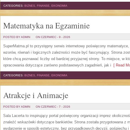
CATEGORIES:
BIZNES, FINANSE, EKONOMIA
Matematyka na Egzaminie
POSTED BY ADMIN
ON CZERWIEC - 9 - 2026
SuperMatma.pl to przystępny serwis internetowy poświęcony matematyce, k
wzorów, równań i logicznych zależności może być fascynujący. Strona zos
które chcą poznawać liczby od bardziej przyjaznej strony. To miejsce, w 
opracowania dotyczące zarówno podstawowych zagadnień, jak i
[ Read Mo
CATEGORIES:
BIZNES, FINANSE, EKONOMIA
Atrakcje i Animacje
POSTED BY ADMIN
ON CZERWIEC - 7 - 2026
Sala Lacerta to inspirujący portal poświęcony organizacji imprez okoliczn
znaleźć wskazówki dotyczące bankietów. Strona została przygotowana z m
wydarzenie w sposób estetyczny, bez przypadkowych decyzji, pośpiechu i