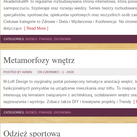
AkademikaWF to regularnie rozbudowywana strona internetowa, która poświ
samopoczuciu, fizjoterapii oraz rozwoju wiedzy. Serwis tworzy rozbudowan
specjalistów, sportowców, opiekunów sportowych oraz wszystkich osób za
Ciekawe kategorie to Zdrowie i Dieta i Wydarzenia i Konferencje. Na stroni
dotyczące
[ Read More ]
CATEGORIES:
BIZNES, FINANSE, EKONOMIA
Metamorfozy wnętrz
POSTED BY ADMIN
ON CZERWIEC - 1 - 2026
M-Loft Design to oryginalny portal poświęcony tematyce aranżacji wnętrz, 
funkcjonalnych pomysłów na urządzenie mieszkania oraz loftu. To miejsce 
interesują się tematami związanymi z architekturą, ozdabianiem wnętrz or
wyposażenia i wystroju. Zobacz także DIY i kreatywne projekty i Trendy
[ 
CATEGORIES:
BIZNES, FINANSE, EKONOMIA
Odzież sportowa