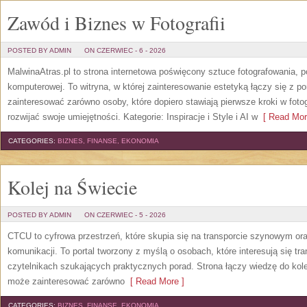
Zawód i Biznes w Fotografii
POSTED BY ADMIN
ON CZERWIEC - 6 - 2026
MalwinaAtras.pl to strona internetowa poświęcony sztuce fotografowania, p
komputerowej. To witryna, w której zainteresowanie estetyką łączy się z
zainteresować zarówno osoby, które dopiero stawiają pierwsze kroki w fotog
rozwijać swoje umiejętności. Kategorie: Inspiracje i Style i AI w
[ Read Mor
CATEGORIES:
BIZNES, FINANSE, EKONOMIA
Kolej na Świecie
POSTED BY ADMIN
ON CZERWIEC - 5 - 2026
CTCU to cyfrowa przestrzeń, które skupia się na transporcie szynowym or
komunikacji. To portal tworzony z myślą o osobach, które interesują się tr
czytelnikach szukających praktycznych porad. Strona łączy wiedzę do kol
może zainteresować zarówno
[ Read More ]
CATEGORIES:
BIZNES, FINANSE, EKONOMIA