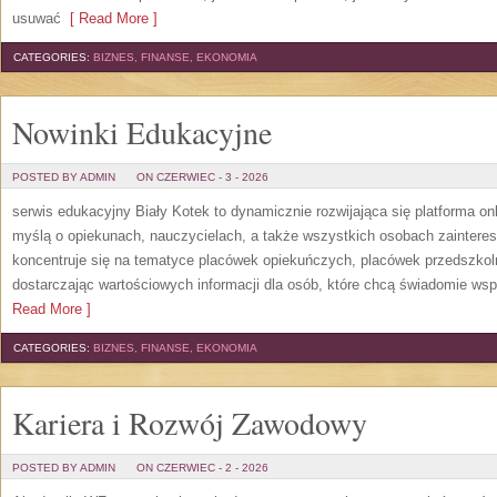
usuwać
[ Read More ]
CATEGORIES:
BIZNES, FINANSE, EKONOMIA
Nowinki Edukacyjne
POSTED BY ADMIN
ON CZERWIEC - 3 - 2026
serwis edukacyjny Biały Kotek to dynamicznie rozwijająca się platforma onl
myślą o opiekunach, nauczycielach, a także wszystkich osobach zaintere
koncentruje się na tematyce placówek opiekuńczych, placówek przedszko
dostarczając wartościowych informacji dla osób, które chcą świadomie wsp
Read More ]
CATEGORIES:
BIZNES, FINANSE, EKONOMIA
Kariera i Rozwój Zawodowy
POSTED BY ADMIN
ON CZERWIEC - 2 - 2026