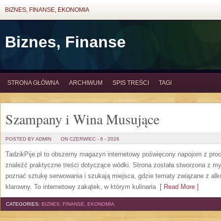
BIZNES, FINANSE, EKONOMIA
Biznes, Finanse
STRONA GŁÓWNA
ARCHIWUM
SPIS TREŚCI
TAGI
Szampany i Wina Musujące
POSTED BY ADMIN
ON CZERWIEC - 6 - 2026
TadzikPije.pl to obszerny magazyn internetowy poświęcony napojom z pro
znaleźć praktyczne treści dotyczące wódki. Strona została stworzona z myś
poznać sztukę serwowania i szukają miejsca, gdzie tematy związane z al
klarowny. To internetowy zakątek, w którym kulinaria
[ Read More ]
CATEGORIES:
BIZNES, FINANSE, EKONOMIA