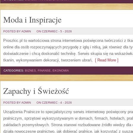
Moda i Inspiracje
POSTED BY ADMIN
ON CZERWIEC - 5 - 2026
Proszkic.pl to wartościowa strona internetowa poświęcona twórczości z tka
online dla osób rozpoczynających przygodę z igłą i nitką, jak również dla t
doświadczenie i chcą doskonalić technikę. Serwis skupia się na wskazó
tkanin, wykonywaniem dekoracji, tworzeniem ubrań,
[ Read More ]
CATEGORIES:
BIZNES, FINANSE, EKONOMIA
Zapachy i Świeżość
POSTED BY ADMIN
ON CZERWIEC - 4 - 2026
Urządzenia Pralnicze to specjalistyczny serwis internetowy poświęcony p
pralniczym, sprzętowi wykorzystywanym w domach, firmach, hotelach, pral
zakładach przemysłowych. Strona stanowi rozbudowane źródło wiedzy dla os
działa nowoczesne pralnictwo, jak dobierać pralnice, jak korzystać z suszar