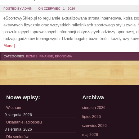
POSTED BY ADMIN
ON CZERWIEC - 1 - 2026
eSportowySklep.pl to regularnie aktualizowana strona internetowa, która z
aktywnych fizycznie oraz wszystkich miłośnikach sportowego stylu życia. 
poszukujących sprawdzonych informacji dotyczących odzieży sportowej, o
rodzaju gadżetów treningowych. Dzięki bogatej bazie treści każdy użytkown
More ]
CATEGORIES:
BIZNES, FINANSE, EKONOMIA
Nowe wpisy:
Archiwa
Wietnam
sierpień 2026
9 sierpnia, 2026
lipiec 2026
Układanie jadłospisu
czerwiec 2026
8 sierpnia, 2026
maj 2026
Dla seniorów