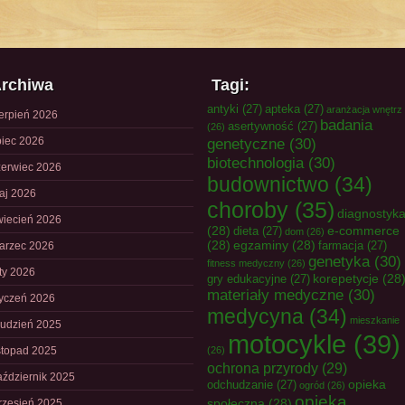
rchiwa
Tagi:
antyki
(27)
apteka
(27)
aranżacja wnętrz
ierpień 2026
badania
asertywność
(27)
(26)
piec 2026
genetyczne
(30)
biotechnologia
(30)
zerwiec 2026
budownictwo
(34)
aj 2026
choroby
(35)
diagnostyk
wiecień 2026
(28)
e-commerce
dieta
(27)
dom
(26)
(28)
egzaminy
(28)
farmacja
(27)
arzec 2026
genetyka
(30)
fitness medyczny
(26)
uty 2026
korepetycje
(28
gry edukacyjne
(27)
materiały medyczne
(30)
tyczeń 2026
medycyna
(34)
mieszkanie
rudzień 2025
motocykle
(39)
istopad 2025
(26)
ochrona przyrody
(29)
aździernik 2025
opieka
odchudzanie
(27)
ogród
(26)
opieka
społeczna
(28)
rzesień 2025