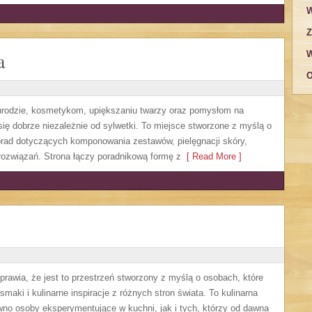
W
Z
a
W
O
, urodzie, kosmetykom, upiększaniu twarzy oraz pomysłom na
się dobrze niezależnie od sylwetki. To miejsce stworzone z myślą o
orad dotyczących komponowania zestawów, pielęgnacji skóry,
rozwiązań. Strona łączy poradnikową formę z
[ Read More ]
sprawia, że jest to przestrzeń stworzony z myślą o osobach, które
aki i kulinarne inspiracje z różnych stron świata. To kulinarna
no osoby eksperymentujące w kuchni, jak i tych, którzy od dawna