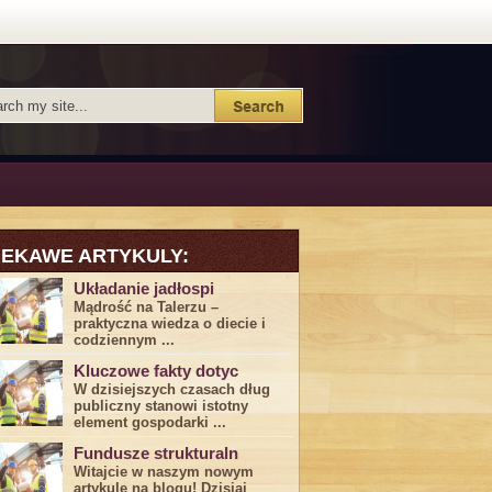
IEKAWE ARTYKULY:
Układanie jadłospi
Mądrość na Talerzu –
praktyczna wiedza o diecie i
codziennym ...
Kluczowe fakty dotyc
W dzisiejszych czasach dług
publiczny stanowi istotny
element gospodarki ...
Fundusze strukturaln
Witajcie w naszym nowym
artykule na blogu! Dzisiaj