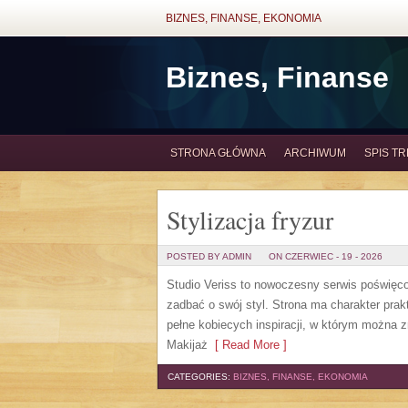
BIZNES, FINANSE, EKONOMIA
Biznes, Finanse
STRONA GŁÓWNA
ARCHIWUM
SPIS TR
Stylizacja fryzur
POSTED BY ADMIN
ON CZERWIEC - 19 - 2026
Studio Veriss to nowoczesny serwis poświęco
zadbać o swój styl. Strona ma charakter prak
pełne kobiecych inspiracji, w którym można z
Makijaż
[ Read More ]
CATEGORIES:
BIZNES, FINANSE, EKONOMIA