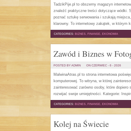
TadzikPije.pl to obszerny magazyn internet
znaleźć praktyczne treści dotyczące wódki. S
poznać sztukę serwowania i szukają miejsca
klarowny. To internetowy zakątek, w którym ku
CATEGORIES:
BIZNES, FINANSE, EKONOMIA
Zawód i Biznes w Fotog
POSTED BY ADMIN
ON CZERWIEC - 6 - 2026
MalwinaAtras.pl to strona internetowa poświę
komputerowej. To witryna, w której zaintere
zainteresować zarówno osoby, które dopiero st
rozwijać swoje umiejętności. Kategorie: Inspira
CATEGORIES:
BIZNES, FINANSE, EKONOMIA
Kolej na Świecie