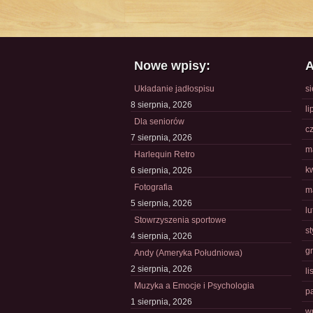
Nowe wpisy:
A
Układanie jadłospisu
s
8 sierpnia, 2026
li
Dla seniorów
c
7 sierpnia, 2026
m
Harlequin Retro
k
6 sierpnia, 2026
Fotografia
m
5 sierpnia, 2026
l
Stowrzyszenia sportowe
s
4 sierpnia, 2026
g
Andy (Ameryka Południowa)
2 sierpnia, 2026
l
Muzyka a Emocje i Psychologia
p
1 sierpnia, 2026
w