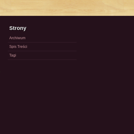
Strony
Archiwum
Spis Treści
Tagi
a
)