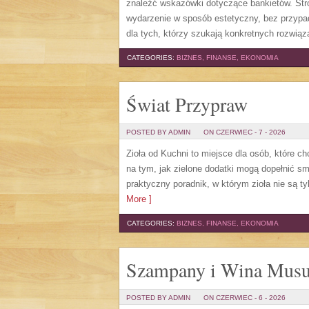
znaleźć wskazówki dotyczące bankietów. Str
wydarzenie w sposób estetyczny, bez przypa
dla tych, którzy szukają konkretnych rozwią
CATEGORIES:
BIZNES, FINANSE, EKONOMIA
Świat Przypraw
POSTED BY ADMIN
ON CZERWIEC - 7 - 2026
Zioła od Kuchni to miejsce dla osób, które c
na tym, jak zielone dodatki mogą dopełnić s
praktyczny poradnik, w którym zioła nie są t
More ]
CATEGORIES:
BIZNES, FINANSE, EKONOMIA
Szampany i Wina Musu
POSTED BY ADMIN
ON CZERWIEC - 6 - 2026