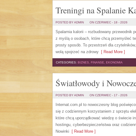
Treningi na Spalanie Ka
POSTED BY ADMIN
ON CZERWIEC - 18 - 2026
Spalarnia kalorii – rozbudowany przewodnik po 
z myślą o osobach, które chcą przemyśleć te
prosty sposób. To przestrzeń dla czytelników
wolą spojrzeć na zdrowy
[ Read More ]
CATEGORIES:
BIZNES, FINANSE, EKONOMIA
Światłowody i Nowocze
POSTED BY ADMIN
ON CZERWIEC - 17 - 2026
Internat.com.pl to nowoczesny blog poświęc
się z codziennym korzystaniem z sprzętu el
które chcą uporządkować wiedzę o świecie in
hostingu, cyberbezpieczeństwa oraz codzienn
Nowinki
[ Read More ]