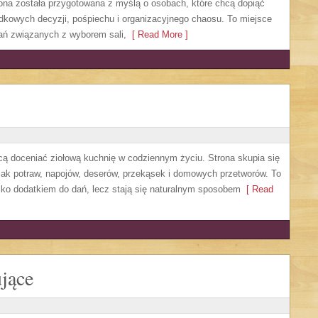
ona została przygotowana z myślą o osobach, które chcą dopiąć
dkowych decyzji, pośpiechu i organizacyjnego chaosu. To miejsce
zań związanych z wyborem sali,
[ Read More ]
hcą doceniać ziołową kuchnię w codziennym życiu. Strona skupia się
mak potraw, napojów, deserów, przekąsek i domowych przetworów. To
ylko dodatkiem do dań, lecz stają się naturalnym sposobem
[ Read
jące