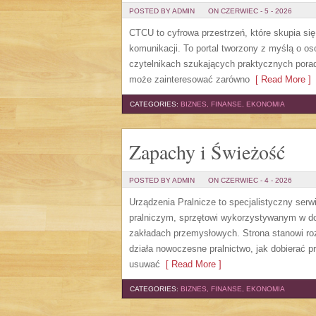
POSTED BY ADMIN
ON CZERWIEC - 5 - 2026
CTCU to cyfrowa przestrzeń, które skupia si
komunikacji. To portal tworzony z myślą o os
czytelnikach szukających praktycznych porad
może zainteresować zarówno
[ Read More ]
CATEGORIES:
BIZNES, FINANSE, EKONOMIA
Zapachy i Świeżość
POSTED BY ADMIN
ON CZERWIEC - 4 - 2026
Urządzenia Pralnicze to specjalistyczny ser
pralniczym, sprzętowi wykorzystywanym w dom
zakładach przemysłowych. Strona stanowi roz
działa nowoczesne pralnictwo, jak dobierać pr
usuwać
[ Read More ]
CATEGORIES:
BIZNES, FINANSE, EKONOMIA