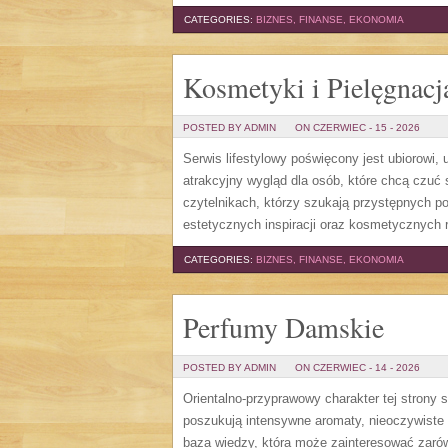
CATEGORIES:
BIZNES, FINANSE, EKONOMIA
Kosmetyki i Pielęgnacj
POSTED BY ADMIN
ON CZERWIEC - 15 - 2026
Serwis lifestylowy poświęcony jest ubiorowi
atrakcyjny wygląd dla osób, które chcą czuć 
czytelnikach, którzy szukają przystępnych p
estetycznych inspiracji oraz kosmetycznych 
CATEGORIES:
BIZNES, FINANSE, EKONOMIA
Perfumy Damskie
POSTED BY ADMIN
ON CZERWIEC - 14 - 2026
Orientalno-przyprawowy charakter tej strony 
poszukują intensywne aromaty, nieoczywiste sm
baza wiedzy, która może zainteresować zarów