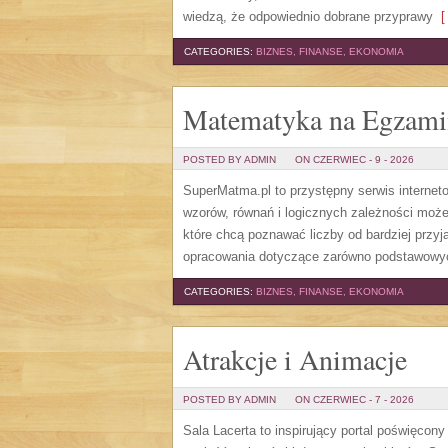
wiedzą, że odpowiednio dobrane przyprawy
[ 
CATEGORIES:
BIZNES, FINANSE, EKONOMIA
Matematyka na Egzami
POSTED BY ADMIN
ON CZERWIEC - 9 - 2026
SuperMatma.pl to przystępny serwis internet
wzorów, równań i logicznych zależności może
które chcą poznawać liczby od bardziej przyj
opracowania dotyczące zarówno podstawowych
CATEGORIES:
BIZNES, FINANSE, EKONOMIA
Atrakcje i Animacje
POSTED BY ADMIN
ON CZERWIEC - 7 - 2026
Sala Lacerta to inspirujący portal poświęcon