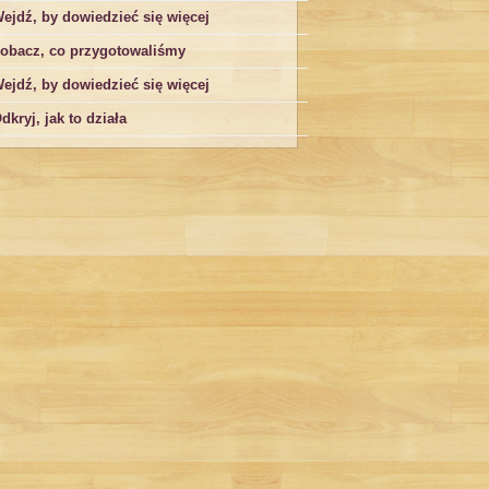
ejdź, by dowiedzieć się więcej
obacz, co przygotowaliśmy
ejdź, by dowiedzieć się więcej
dkryj, jak to działa