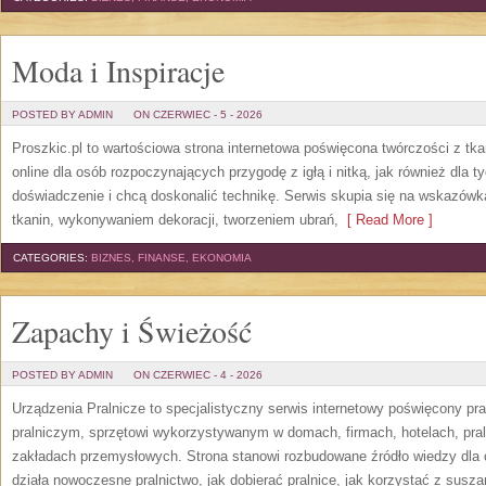
Moda i Inspiracje
POSTED BY ADMIN
ON CZERWIEC - 5 - 2026
Proszkic.pl to wartościowa strona internetowa poświęcona twórczości z tka
online dla osób rozpoczynających przygodę z igłą i nitką, jak również dla t
doświadczenie i chcą doskonalić technikę. Serwis skupia się na wskazó
tkanin, wykonywaniem dekoracji, tworzeniem ubrań,
[ Read More ]
CATEGORIES:
BIZNES, FINANSE, EKONOMIA
Zapachy i Świeżość
POSTED BY ADMIN
ON CZERWIEC - 4 - 2026
Urządzenia Pralnicze to specjalistyczny serwis internetowy poświęcony p
pralniczym, sprzętowi wykorzystywanym w domach, firmach, hotelach, pral
zakładach przemysłowych. Strona stanowi rozbudowane źródło wiedzy dla os
działa nowoczesne pralnictwo, jak dobierać pralnice, jak korzystać z suszar