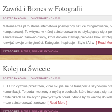
Zawód i Biznes w Fotografii
POSTED BY ADMIN
ON CZERWIEC - 6 - 2026
MalwinaAtras.pl to strona internetowa poświęcony sztuce fotografowania, p
komputerowej. To witryna, w której zainteresowanie estetyką łączy się z
zainteresować zarówno osoby, które dopiero stawiają pierwsze kroki w fotog
rozwijać swoje umiejętności. Kategorie: Inspiracje i Style i AI w
[ Read Mor
CATEGORIES:
BIZNES, FINANSE, EKONOMIA
Kolej na Świecie
POSTED BY ADMIN
ON CZERWIEC - 5 - 2026
CTCU to cyfrowa przestrzeń, które skupia się na transporcie szynowym or
komunikacji. To portal tworzony z myślą o osobach, które interesują się tr
czytelnikach szukających praktycznych porad. Strona łączy wiedzę do kol
może zainteresować zarówno
[ Read More ]
CATEGORIES:
BIZNES, FINANSE, EKONOMIA