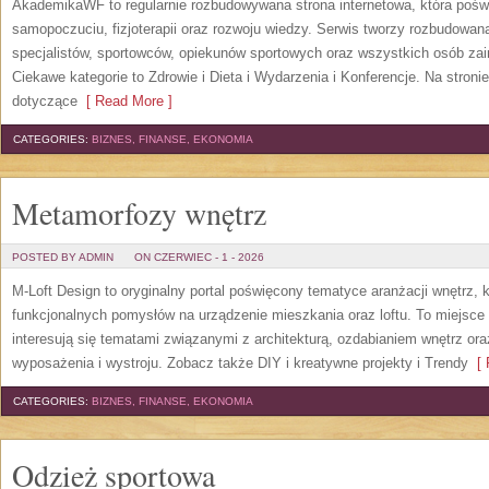
AkademikaWF to regularnie rozbudowywana strona internetowa, która poświ
samopoczuciu, fizjoterapii oraz rozwoju wiedzy. Serwis tworzy rozbudowan
specjalistów, sportowców, opiekunów sportowych oraz wszystkich osób za
Ciekawe kategorie to Zdrowie i Dieta i Wydarzenia i Konferencje. Na stroni
dotyczące
[ Read More ]
CATEGORIES:
BIZNES, FINANSE, EKONOMIA
Metamorfozy wnętrz
POSTED BY ADMIN
ON CZERWIEC - 1 - 2026
M-Loft Design to oryginalny portal poświęcony tematyce aranżacji wnętrz, 
funkcjonalnych pomysłów na urządzenie mieszkania oraz loftu. To miejsce 
interesują się tematami związanymi z architekturą, ozdabianiem wnętrz or
wyposażenia i wystroju. Zobacz także DIY i kreatywne projekty i Trendy
[ 
CATEGORIES:
BIZNES, FINANSE, EKONOMIA
Odzież sportowa