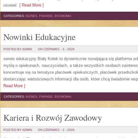
usuwać
[ Read More ]
CATEGORIES:
BIZNES, FINANSE, EKONOMIA
Nowinki Edukacyjne
POSTED BY ADMIN
ON CZERWIEC - 3 - 2026
serwis edukacyjny Biały Kotek to dynamicznie rozwijająca się platforma onl
myślą o opiekunach, nauczycielach, a także wszystkich osobach zaintere
koncentruje się na tematyce placówek opiekuńczych, placówek przedszko
dostarczając wartościowych informacji dla osób, które chcą świadomie wsp
Read More ]
CATEGORIES:
BIZNES, FINANSE, EKONOMIA
Kariera i Rozwój Zawodowy
POSTED BY ADMIN
ON CZERWIEC - 2 - 2026