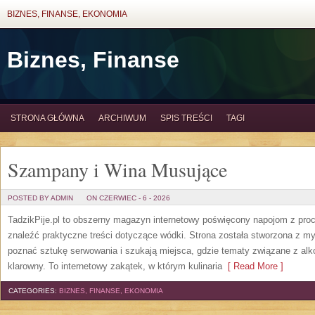
BIZNES, FINANSE, EKONOMIA
Biznes, Finanse
STRONA GŁÓWNA
ARCHIWUM
SPIS TREŚCI
TAGI
Szampany i Wina Musujące
POSTED BY ADMIN
ON CZERWIEC - 6 - 2026
TadzikPije.pl to obszerny magazyn internetowy poświęcony napojom z pro
znaleźć praktyczne treści dotyczące wódki. Strona została stworzona z myś
poznać sztukę serwowania i szukają miejsca, gdzie tematy związane z al
klarowny. To internetowy zakątek, w którym kulinaria
[ Read More ]
CATEGORIES:
BIZNES, FINANSE, EKONOMIA