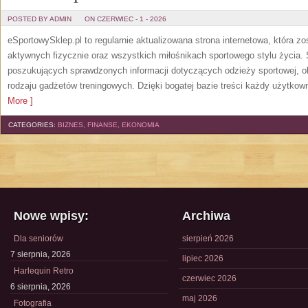
POSTED BY ADMIN
ON CZERWIEC - 1 - 2026
eSportowySklep.pl to regularnie aktualizowana strona internetowa, która z
aktywnych fizycznie oraz wszystkich miłośnikach sportowego stylu życia. 
poszukujących sprawdzonych informacji dotyczących odzieży sportowej, o
rodzaju gadżetów treningowych. Dzięki bogatej bazie treści każdy użytkown
More ]
CATEGORIES:
BIZNES, FINANSE, EKONOMIA
Nowe wpisy:
Archiwa
Dla seniorów
sierpień 2026
7 sierpnia, 2026
lipiec 2026
Harlequin Retro
czerwiec 2026
6 sierpnia, 2026
maj 2026
Fotografia