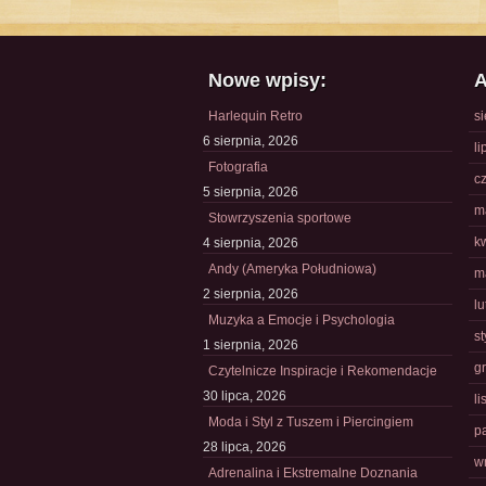
Nowe wpisy:
A
Harlequin Retro
s
6 sierpnia, 2026
li
Fotografia
c
5 sierpnia, 2026
m
Stowrzyszenia sportowe
k
4 sierpnia, 2026
Andy (Ameryka Południowa)
m
2 sierpnia, 2026
l
Muzyka a Emocje i Psychologia
s
1 sierpnia, 2026
g
Czytelnicze Inspiracje i Rekomendacje
30 lipca, 2026
l
Moda i Styl z Tuszem i Piercingiem
p
28 lipca, 2026
w
Adrenalina i Ekstremalne Doznania