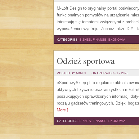
M-Loft Design to oryginalny portal poświęcon
funkcjonalnych pomysłów na urządzenie miesz
interesują się tematami związanymi z archit
wyposażenia i wystroju. Zobacz także DIY i k
CATEGORIES:
BIZNES, FINANSE, EKONOMIA
Odzież sportowa
POSTED BY ADMIN
ON CZERWIEC - 1 - 2026
eSportowySklep.pl to regularnie aktualizowan
aktywnych fizycznie oraz wszystkich miłośni
poszukujących sprawdzonych informacji doty
rodzaju gadżetów treningowych. Dzięki bogate
More ]
CATEGORIES:
BIZNES, FINANSE, EKONOMIA