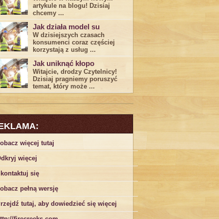
artykule na blogu! Dzisiaj
chcemy ...
Jak działa model su
W dzisiejszych czasach
konsumenci ‌coraz częściej
korzystają z usług⁤ ...
Jak uniknąć kłopo
Witajcie, drodzy Czytelnicy!
Dzisiaj pragniemy poruszyć
temat, który może ...
EKLAMA:
obacz więcej tutaj
dkryj więcej
kontaktuj się
obacz pełną wersję
rzejdź tutaj, aby dowiedzieć się więcej
ttp://firecreeks.com