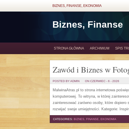
BIZNES, FINANSE, EKONOMIA
Biznes, Finanse
STRONA GŁÓWNA
ARCHIWUM
SPIS TR
Zawód i Biznes w Fotog
POSTED BY ADMIN
ON CZERWIEC - 6 - 2026
MalwinaAtras.pl to strona internetowa poświę
komputerowej. To witryna, w której zaintere
zainteresować zarówno osoby, które dopiero st
rozwijać swoje umiejętności. Kategorie: Inspira
CATEGORIES:
BIZNES, FINANSE, EKONOMIA