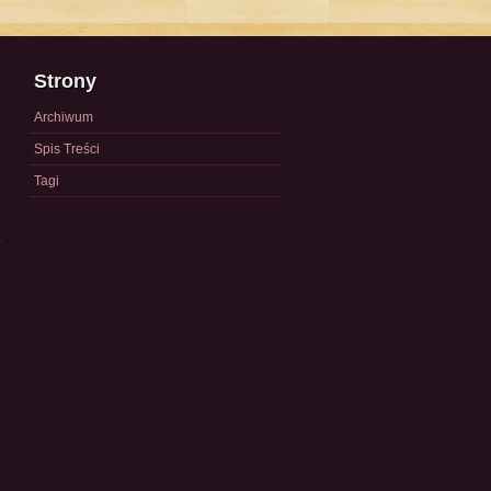
Strony
Archiwum
Spis Treści
Tagi
a
)