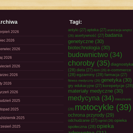
rchiwa
Tagi:
antyki
(27)
apteka
(27)
aranżacja wnętrz
ierpień 2026
badania
asertywność
(27)
(26)
piec 2026
genetyczne
(30)
biotechnologia
(30)
zerwiec 2026
budownictwo
(34)
aj 2026
choroby
(35)
diagnostyk
wiecień 2026
(28)
e-commerce
dieta
(27)
dom
(26)
(28)
egzaminy
(28)
farmacja
(27)
arzec 2026
genetyka
(30)
fitness medyczny
(26)
uty 2026
korepetycje
(28
gry edukacyjne
(27)
materiały medyczne
(30)
tyczeń 2026
medycyna
(34)
mieszkanie
rudzień 2025
motocykle
(39)
istopad 2025
(26)
ochrona przyrody
(29)
aździernik 2025
opieka
odchudzanie
(27)
ogród
(26)
opieka
społeczna
(28)
rzesień 2025
zdrowotna
(31)