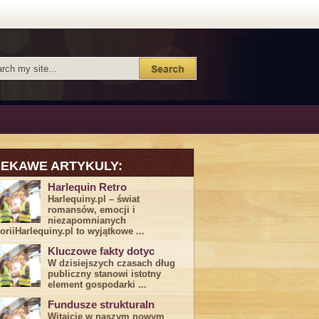
IEKAWE ARTYKULY:
Harlequin Retro
Harlequiny.pl – świat
romansów, emocji i
niezapomnianych
toriiHarlequiny.pl to wyjątkowe ...
Kluczowe fakty dotyc
W dzisiejszych czasach dług
publiczny stanowi istotny
element gospodarki ...
Fundusze strukturaln
Witajcie w naszym nowym