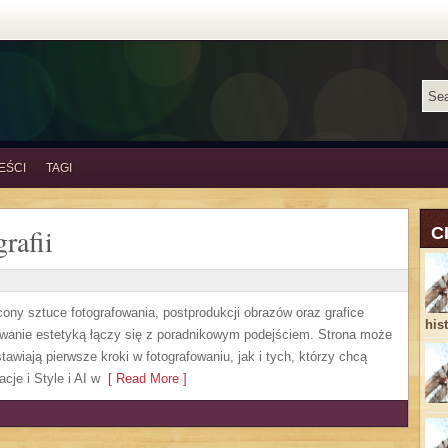
EŚCI
TAGI
rafii
C
cony sztuce fotografowania, postprodukcji obrazów oraz grafice
his
sowanie estetyką łączy się z poradnikowym podejściem. Strona może
awiają pierwsze kroki w fotografowaniu, jak i tych, którzy chcą
cje i Style i AI w
[ Read More ]