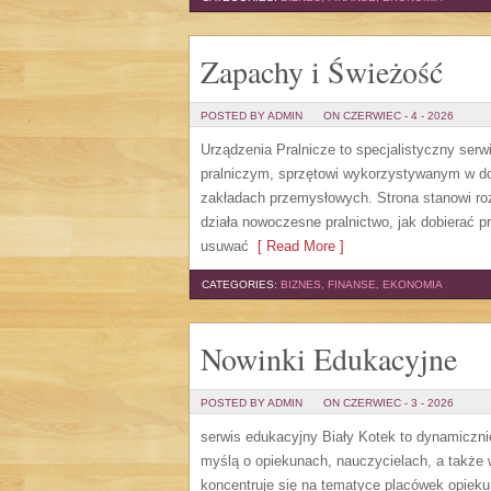
Zapachy i Świeżość
POSTED BY ADMIN
ON CZERWIEC - 4 - 2026
Urządzenia Pralnicze to specjalistyczny ser
pralniczym, sprzętowi wykorzystywanym w dom
zakładach przemysłowych. Strona stanowi roz
działa nowoczesne pralnictwo, jak dobierać pr
usuwać
[ Read More ]
CATEGORIES:
BIZNES, FINANSE, EKONOMIA
Nowinki Edukacyjne
POSTED BY ADMIN
ON CZERWIEC - 3 - 2026
serwis edukacyjny Biały Kotek to dynamicznie
myślą o opiekunach, nauczycielach, a także
koncentruje się na tematyce placówek opiek