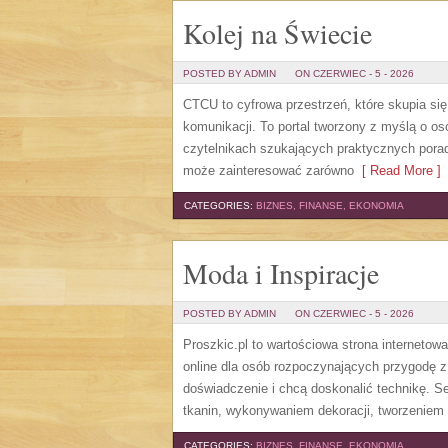
Kolej na Świecie
POSTED BY ADMIN
ON CZERWIEC - 5 - 2026
CTCU to cyfrowa przestrzeń, które skupia si
komunikacji. To portal tworzony z myślą o os
czytelnikach szukających praktycznych porad
może zainteresować zarówno
[ Read More ]
CATEGORIES:
BIZNES, FINANSE, EKONOMIA
Moda i Inspiracje
POSTED BY ADMIN
ON CZERWIEC - 5 - 2026
Proszkic.pl to wartościowa strona internetow
online dla osób rozpoczynających przygodę z i
doświadczenie i chcą doskonalić technikę. 
tkanin, wykonywaniem dekoracji, tworzeniem 
CATEGORIES:
BIZNES, FINANSE, EKONOMIA