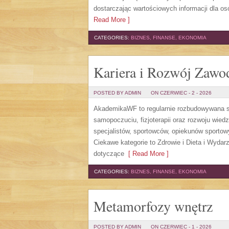
dostarczając wartościowych informacji dla os
Read More ]
CATEGORIES:
BIZNES, FINANSE, EKONOMIA
Kariera i Rozwój Zaw
POSTED BY ADMIN
ON CZERWIEC - 2 - 2026
AkademikaWF to regularnie rozbudowywana str
samopoczuciu, fizjoterapii oraz rozwoju wie
specjalistów, sportowców, opiekunów sporto
Ciekawe kategorie to Zdrowie i Dieta i Wydarz
dotyczące
[ Read More ]
CATEGORIES:
BIZNES, FINANSE, EKONOMIA
Metamorfozy wnętrz
POSTED BY ADMIN
ON CZERWIEC - 1 - 2026