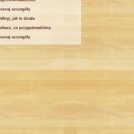
oznaj szczegóły
dkryj, jak to działa
obacz, co przygotowaliśmy
oznaj szczegóły