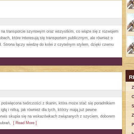
ę na transporcie szynowym oraz wszystkim, co wiąże się z rozwojem
obach, które interesują się transportem publicznym, ale również o
. Strona łączy wiedzę do kolei z czytelnym stylem, dzięki czemu
R
Z
O
a poświęcona twórczości z tkanin, która może stać się poradnikiem
S
głą i nitką, jak również dla tych, którzy mają już pewne
Z
Serwis skupia się na wskazówkach związanych z szyciem, doborem
ubrań,
[ Read More ]
P
h