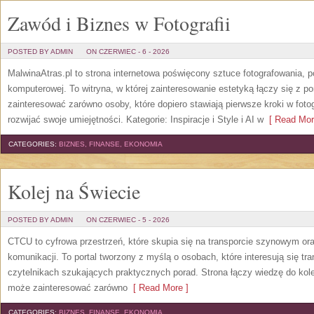
Zawód i Biznes w Fotografii
POSTED BY ADMIN
ON CZERWIEC - 6 - 2026
MalwinaAtras.pl to strona internetowa poświęcony sztuce fotografowania, p
komputerowej. To witryna, w której zainteresowanie estetyką łączy się z
zainteresować zarówno osoby, które dopiero stawiają pierwsze kroki w fotog
rozwijać swoje umiejętności. Kategorie: Inspiracje i Style i AI w
[ Read Mor
CATEGORIES:
BIZNES, FINANSE, EKONOMIA
Kolej na Świecie
POSTED BY ADMIN
ON CZERWIEC - 5 - 2026
CTCU to cyfrowa przestrzeń, które skupia się na transporcie szynowym or
komunikacji. To portal tworzony z myślą o osobach, które interesują się tr
czytelnikach szukających praktycznych porad. Strona łączy wiedzę do kol
może zainteresować zarówno
[ Read More ]
CATEGORIES:
BIZNES, FINANSE, EKONOMIA