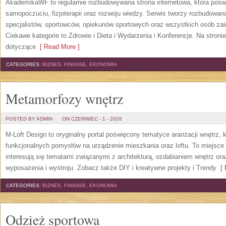
AkademikaWF to regularnie rozbudowywana strona internetowa, która poświ
samopoczuciu, fizjoterapii oraz rozwoju wiedzy. Serwis tworzy rozbudowan
specjalistów, sportowców, opiekunów sportowych oraz wszystkich osób za
Ciekawe kategorie to Zdrowie i Dieta i Wydarzenia i Konferencje. Na stroni
dotyczące
[ Read More ]
CATEGORIES:
BIZNES, FINANSE, EKONOMIA
Metamorfozy wnętrz
POSTED BY ADMIN
ON CZERWIEC - 1 - 2026
M-Loft Design to oryginalny portal poświęcony tematyce aranżacji wnętrz, 
funkcjonalnych pomysłów na urządzenie mieszkania oraz loftu. To miejsce 
interesują się tematami związanymi z architekturą, ozdabianiem wnętrz or
wyposażenia i wystroju. Zobacz także DIY i kreatywne projekty i Trendy
[ 
CATEGORIES:
BIZNES, FINANSE, EKONOMIA
Odzież sportowa