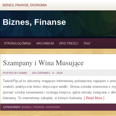
BIZNES, FINANSE, EKONOMIA
Biznes, Finanse
STRONA GŁÓWNA
ARCHIWUM
SPIS TREŚCI
TAGI
Szampany i Wina Musujące
POSTED BY ADMIN
ON CZERWIEC - 6 - 2026
TadzikPije.pl to obszerny magazyn internetowy poświęcony napojom z pro
znaleźć praktyczne treści dotyczące wódki. Strona została stworzona z myś
poznać sztukę serwowania i szukają miejsca, gdzie tematy związane z al
klarowny. To internetowy zakątek, w którym kulinaria
[ Read More ]
CATEGORIES:
BIZNES, FINANSE, EKONOMIA