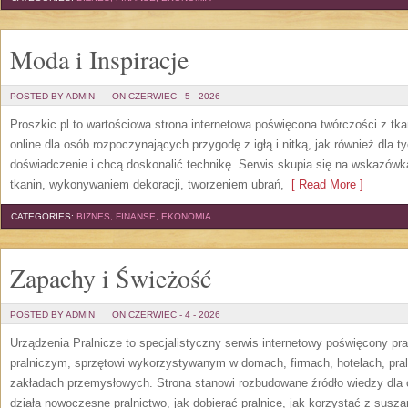
Moda i Inspiracje
POSTED BY ADMIN
ON CZERWIEC - 5 - 2026
Proszkic.pl to wartościowa strona internetowa poświęcona twórczości z tka
online dla osób rozpoczynających przygodę z igłą i nitką, jak również dla t
doświadczenie i chcą doskonalić technikę. Serwis skupia się na wskazó
tkanin, wykonywaniem dekoracji, tworzeniem ubrań,
[ Read More ]
CATEGORIES:
BIZNES, FINANSE, EKONOMIA
Zapachy i Świeżość
POSTED BY ADMIN
ON CZERWIEC - 4 - 2026
Urządzenia Pralnicze to specjalistyczny serwis internetowy poświęcony p
pralniczym, sprzętowi wykorzystywanym w domach, firmach, hotelach, pral
zakładach przemysłowych. Strona stanowi rozbudowane źródło wiedzy dla os
działa nowoczesne pralnictwo, jak dobierać pralnice, jak korzystać z suszar