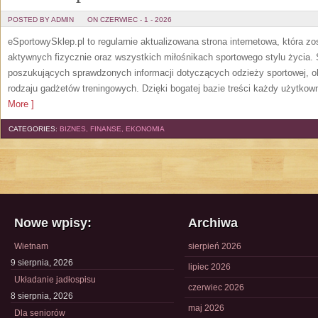
POSTED BY ADMIN
ON CZERWIEC - 1 - 2026
eSportowySklep.pl to regularnie aktualizowana strona internetowa, która z
aktywnych fizycznie oraz wszystkich miłośnikach sportowego stylu życia. 
poszukujących sprawdzonych informacji dotyczących odzieży sportowej, o
rodzaju gadżetów treningowych. Dzięki bogatej bazie treści każdy użytkown
More ]
CATEGORIES:
BIZNES, FINANSE, EKONOMIA
Nowe wpisy:
Archiwa
Wietnam
sierpień 2026
9 sierpnia, 2026
lipiec 2026
Układanie jadłospisu
czerwiec 2026
8 sierpnia, 2026
maj 2026
Dla seniorów