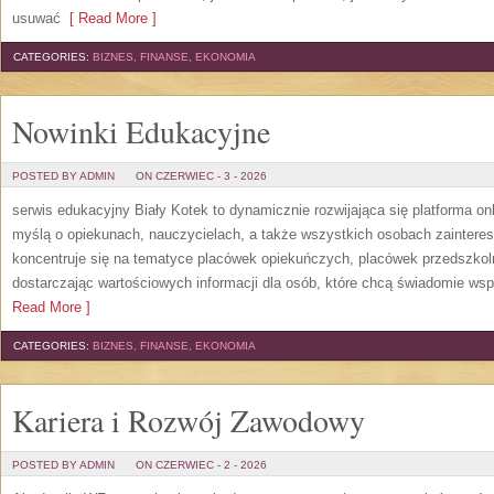
usuwać
[ Read More ]
CATEGORIES:
BIZNES, FINANSE, EKONOMIA
Nowinki Edukacyjne
POSTED BY ADMIN
ON CZERWIEC - 3 - 2026
serwis edukacyjny Biały Kotek to dynamicznie rozwijająca się platforma onl
myślą o opiekunach, nauczycielach, a także wszystkich osobach zaintere
koncentruje się na tematyce placówek opiekuńczych, placówek przedszko
dostarczając wartościowych informacji dla osób, które chcą świadomie wsp
Read More ]
CATEGORIES:
BIZNES, FINANSE, EKONOMIA
Kariera i Rozwój Zawodowy
POSTED BY ADMIN
ON CZERWIEC - 2 - 2026