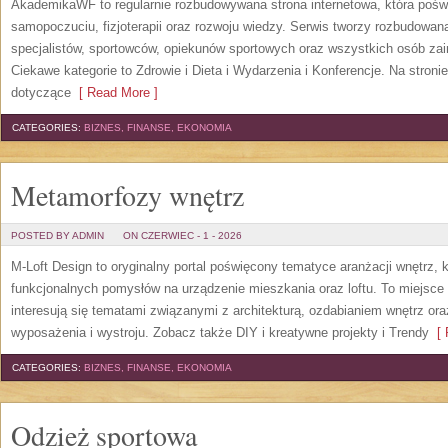
AkademikaWF to regularnie rozbudowywana strona internetowa, która poświ
samopoczuciu, fizjoterapii oraz rozwoju wiedzy. Serwis tworzy rozbudowan
specjalistów, sportowców, opiekunów sportowych oraz wszystkich osób za
Ciekawe kategorie to Zdrowie i Dieta i Wydarzenia i Konferencje. Na stroni
dotyczące
[ Read More ]
CATEGORIES:
BIZNES, FINANSE, EKONOMIA
Metamorfozy wnętrz
POSTED BY ADMIN
ON CZERWIEC - 1 - 2026
M-Loft Design to oryginalny portal poświęcony tematyce aranżacji wnętrz, 
funkcjonalnych pomysłów na urządzenie mieszkania oraz loftu. To miejsce 
interesują się tematami związanymi z architekturą, ozdabianiem wnętrz or
wyposażenia i wystroju. Zobacz także DIY i kreatywne projekty i Trendy
[ 
CATEGORIES:
BIZNES, FINANSE, EKONOMIA
Odzież sportowa