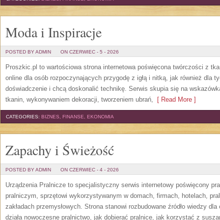
Moda i Inspiracje
POSTED BY ADMIN
ON CZERWIEC - 5 - 2026
Proszkic.pl to wartościowa strona internetowa poświęcona twórczości z tka
online dla osób rozpoczynających przygodę z igłą i nitką, jak również dla t
doświadczenie i chcą doskonalić technikę. Serwis skupia się na wskazó
tkanin, wykonywaniem dekoracji, tworzeniem ubrań,
[ Read More ]
CATEGORIES:
BIZNES, FINANSE, EKONOMIA
Zapachy i Świeżość
POSTED BY ADMIN
ON CZERWIEC - 4 - 2026
Urządzenia Pralnicze to specjalistyczny serwis internetowy poświęcony p
pralniczym, sprzętowi wykorzystywanym w domach, firmach, hotelach, pral
zakładach przemysłowych. Strona stanowi rozbudowane źródło wiedzy dla os
działa nowoczesne pralnictwo, jak dobierać pralnice, jak korzystać z suszar