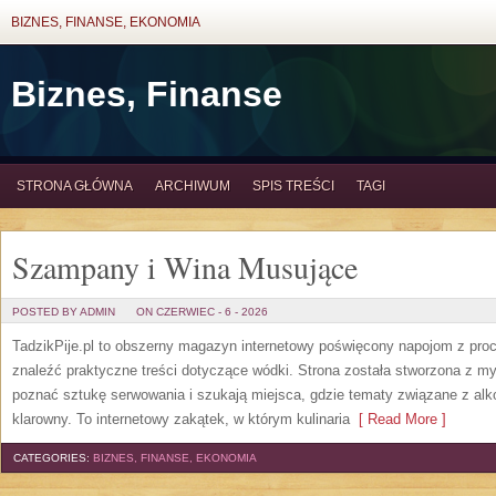
BIZNES, FINANSE, EKONOMIA
Biznes, Finanse
STRONA GŁÓWNA
ARCHIWUM
SPIS TREŚCI
TAGI
Szampany i Wina Musujące
POSTED BY ADMIN
ON CZERWIEC - 6 - 2026
TadzikPije.pl to obszerny magazyn internetowy poświęcony napojom z pro
znaleźć praktyczne treści dotyczące wódki. Strona została stworzona z myś
poznać sztukę serwowania i szukają miejsca, gdzie tematy związane z al
klarowny. To internetowy zakątek, w którym kulinaria
[ Read More ]
CATEGORIES:
BIZNES, FINANSE, EKONOMIA