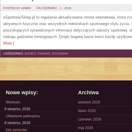
POSTED BY ADMIN
ON CZERWIEC - 1 - 2026
eSportowySklep.pl to regularnie aktualizowana strona internetowa, która z
aktywnych fizycznie oraz wszystkich miłośnikach sportowego stylu życia. 
poszukujących sprawdzonych informacji dotyczących odzieży sportowej, o
rodzaju gadżetów treningowych. Dzięki bogatej bazie treści każdy użytkown
More ]
CATEGORIES:
BIZNES, FINANSE, EKONOMIA
Nowe wpisy:
Archiwa
Wietnam
sierpień 2026
9 sierpnia, 2026
lipiec 2026
Układanie jadłospisu
czerwiec 2026
8 sierpnia, 2026
maj 2026
Dla seniorów