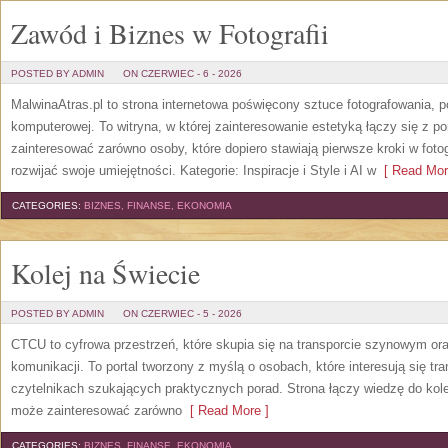
Zawód i Biznes w Fotografii
POSTED BY ADMIN
ON CZERWIEC - 6 - 2026
MalwinaAtras.pl to strona internetowa poświęcony sztuce fotografowania, p
komputerowej. To witryna, w której zainteresowanie estetyką łączy się z
zainteresować zarówno osoby, które dopiero stawiają pierwsze kroki w fotog
rozwijać swoje umiejętności. Kategorie: Inspiracje i Style i AI w
[ Read Mor
CATEGORIES:
BIZNES, FINANSE, EKONOMIA
Kolej na Świecie
POSTED BY ADMIN
ON CZERWIEC - 5 - 2026
CTCU to cyfrowa przestrzeń, które skupia się na transporcie szynowym or
komunikacji. To portal tworzony z myślą o osobach, które interesują się tr
czytelnikach szukających praktycznych porad. Strona łączy wiedzę do kol
może zainteresować zarówno
[ Read More ]
CATEGORIES:
BIZNES, FINANSE, EKONOMIA