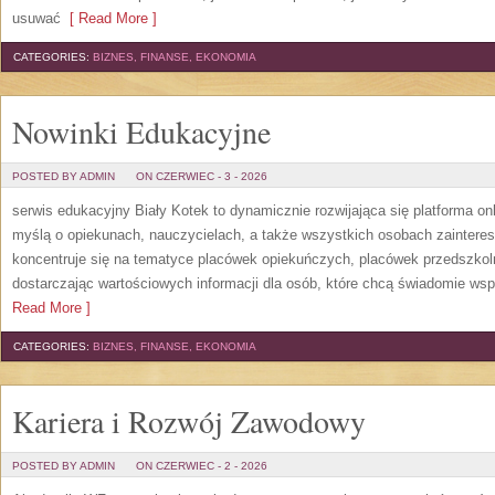
usuwać
[ Read More ]
CATEGORIES:
BIZNES, FINANSE, EKONOMIA
Nowinki Edukacyjne
POSTED BY ADMIN
ON CZERWIEC - 3 - 2026
serwis edukacyjny Biały Kotek to dynamicznie rozwijająca się platforma onl
myślą o opiekunach, nauczycielach, a także wszystkich osobach zaintere
koncentruje się na tematyce placówek opiekuńczych, placówek przedszko
dostarczając wartościowych informacji dla osób, które chcą świadomie wsp
Read More ]
CATEGORIES:
BIZNES, FINANSE, EKONOMIA
Kariera i Rozwój Zawodowy
POSTED BY ADMIN
ON CZERWIEC - 2 - 2026