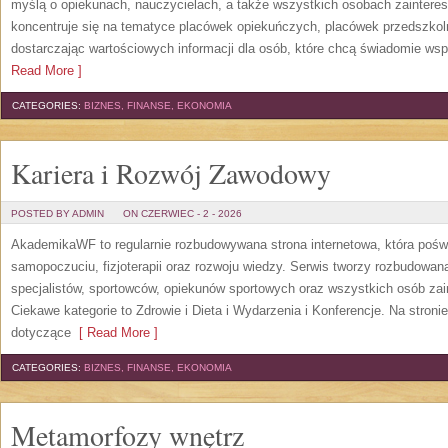
myślą o opiekunach, nauczycielach, a także wszystkich osobach zaintere
koncentruje się na tematyce placówek opiekuńczych, placówek przedszko
dostarczając wartościowych informacji dla osób, które chcą świadomie wsp
Read More ]
CATEGORIES:
BIZNES, FINANSE, EKONOMIA
Kariera i Rozwój Zawodowy
POSTED BY ADMIN
ON CZERWIEC - 2 - 2026
AkademikaWF to regularnie rozbudowywana strona internetowa, która poświ
samopoczuciu, fizjoterapii oraz rozwoju wiedzy. Serwis tworzy rozbudowan
specjalistów, sportowców, opiekunów sportowych oraz wszystkich osób za
Ciekawe kategorie to Zdrowie i Dieta i Wydarzenia i Konferencje. Na stroni
dotyczące
[ Read More ]
CATEGORIES:
BIZNES, FINANSE, EKONOMIA
Metamorfozy wnętrz