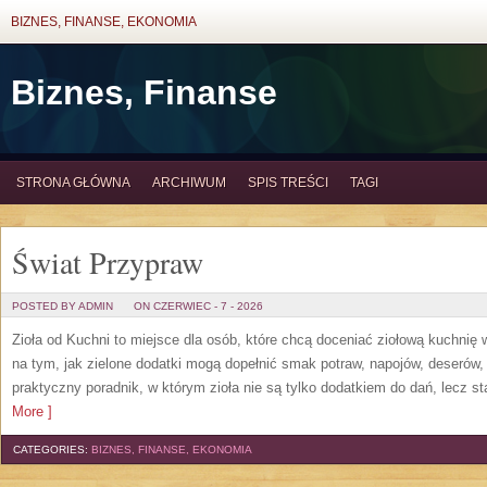
BIZNES, FINANSE, EKONOMIA
Biznes, Finanse
STRONA GŁÓWNA
ARCHIWUM
SPIS TREŚCI
TAGI
Świat Przypraw
POSTED BY ADMIN
ON CZERWIEC - 7 - 2026
Zioła od Kuchni to miejsce dla osób, które chcą doceniać ziołową kuchnię
na tym, jak zielone dodatki mogą dopełnić smak potraw, napojów, deserów
praktyczny poradnik, w którym zioła nie są tylko dodatkiem do dań, lecz s
More ]
CATEGORIES:
BIZNES, FINANSE, EKONOMIA