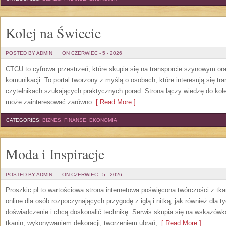
Kolej na Świecie
POSTED BY ADMIN
ON CZERWIEC - 5 - 2026
CTCU to cyfrowa przestrzeń, które skupia się na transporcie szynowym or
komunikacji. To portal tworzony z myślą o osobach, które interesują się tr
czytelnikach szukających praktycznych porad. Strona łączy wiedzę do kol
może zainteresować zarówno
[ Read More ]
CATEGORIES:
BIZNES, FINANSE, EKONOMIA
Moda i Inspiracje
POSTED BY ADMIN
ON CZERWIEC - 5 - 2026
Proszkic.pl to wartościowa strona internetowa poświęcona twórczości z tka
online dla osób rozpoczynających przygodę z igłą i nitką, jak również dla t
doświadczenie i chcą doskonalić technikę. Serwis skupia się na wskazó
tkanin, wykonywaniem dekoracji, tworzeniem ubrań,
[ Read More ]