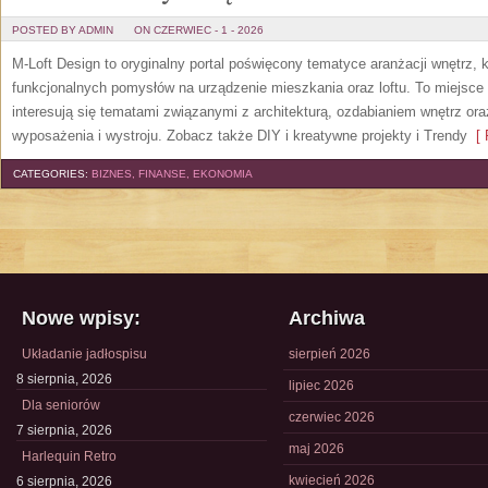
POSTED BY ADMIN
ON CZERWIEC - 1 - 2026
M-Loft Design to oryginalny portal poświęcony tematyce aranżacji wnętrz, 
funkcjonalnych pomysłów na urządzenie mieszkania oraz loftu. To miejsce 
interesują się tematami związanymi z architekturą, ozdabianiem wnętrz or
wyposażenia i wystroju. Zobacz także DIY i kreatywne projekty i Trendy
[ 
CATEGORIES:
BIZNES, FINANSE, EKONOMIA
Nowe wpisy:
Archiwa
Układanie jadłospisu
sierpień 2026
8 sierpnia, 2026
lipiec 2026
Dla seniorów
czerwiec 2026
7 sierpnia, 2026
maj 2026
Harlequin Retro
kwiecień 2026
6 sierpnia, 2026