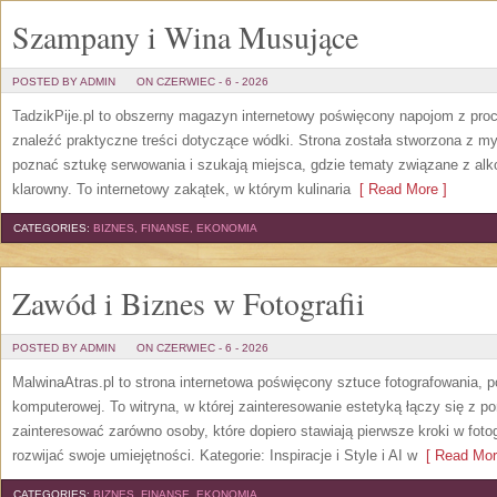
Szampany i Wina Musujące
POSTED BY ADMIN
ON CZERWIEC - 6 - 2026
TadzikPije.pl to obszerny magazyn internetowy poświęcony napojom z pro
znaleźć praktyczne treści dotyczące wódki. Strona została stworzona z myś
poznać sztukę serwowania i szukają miejsca, gdzie tematy związane z al
klarowny. To internetowy zakątek, w którym kulinaria
[ Read More ]
CATEGORIES:
BIZNES, FINANSE, EKONOMIA
Zawód i Biznes w Fotografii
POSTED BY ADMIN
ON CZERWIEC - 6 - 2026
MalwinaAtras.pl to strona internetowa poświęcony sztuce fotografowania, p
komputerowej. To witryna, w której zainteresowanie estetyką łączy się z
zainteresować zarówno osoby, które dopiero stawiają pierwsze kroki w fotog
rozwijać swoje umiejętności. Kategorie: Inspiracje i Style i AI w
[ Read Mor
CATEGORIES:
BIZNES, FINANSE, EKONOMIA