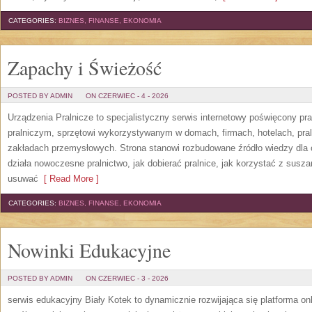
CATEGORIES:
BIZNES, FINANSE, EKONOMIA
Zapachy i Świeżość
POSTED BY ADMIN
ON CZERWIEC - 4 - 2026
Urządzenia Pralnicze to specjalistyczny serwis internetowy poświęcony p
pralniczym, sprzętowi wykorzystywanym w domach, firmach, hotelach, pral
zakładach przemysłowych. Strona stanowi rozbudowane źródło wiedzy dla os
działa nowoczesne pralnictwo, jak dobierać pralnice, jak korzystać z suszar
usuwać
[ Read More ]
CATEGORIES:
BIZNES, FINANSE, EKONOMIA
Nowinki Edukacyjne
POSTED BY ADMIN
ON CZERWIEC - 3 - 2026
serwis edukacyjny Biały Kotek to dynamicznie rozwijająca się platforma onl