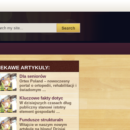
IEKAWE ARTYKULY:
Dla seniorów
Ortex Poland – nowoczesny
portal o ortopedii, rehabilitacji i
świadomym ...
Kluczowe fakty dotyc
W dzisiejszych czasach dług
publiczny stanowi istotny
element gospodarki ...
Fundusze strukturaln
Witajcie w naszym nowym
artykule na blogu! Dzisiaj