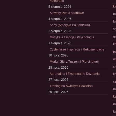
Fotografia
k
5 sierpnia, 2026
Stowrzyszenia sportowe
m
4 sierpnia, 2026
l
Andy (Ameryka Południowa)
s
2 sierpnia, 2026
g
Muzyka a Emocje i Psychologia
1 sierpnia, 2026
l
Czytelnicze Inspiracje i Rekomendacje
p
30 lipca, 2026
w
Moda i Styl z Tuszem i Piercingiem
s
28 lipca, 2026
Adrenalina i Ekstremalne Doznania
li
27 lipca, 2026
c
Trening na Świeżym Powietrzu
m
25 lipca, 2026
k
m
l