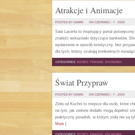
Atrakcje i Animacje
POSTED BY ADMIN
ON CZERWIEC - 7 - 2026
Sala Lacerta to inspirujący portal poświęcon
znaleźć wskazówki dotyczące bankietów. Str
wydarzenie w sposób estetyczny, bez przypa
dla tych, którzy szukają konkretnych rozwią
CATEGORIES:
BIZNES, FINANSE, EKONOMIA
Świat Przypraw
POSTED BY ADMIN
ON CZERWIEC - 7 - 2026
Zioła od Kuchni to miejsce dla osób, które c
na tym, jak zielone dodatki mogą dopełnić s
praktyczny poradnik, w którym zioła nie są t
More ]
CATEGORIES:
BIZNES, FINANSE, EKONOMIA