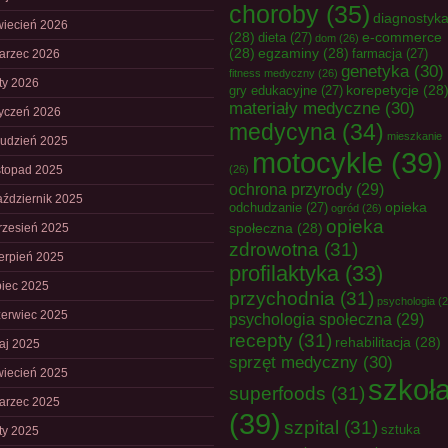
choroby
(35)
diagnostyk
wiecień 2026
(28)
e-commerce
dieta
(27)
dom
(26)
(28)
egzaminy
(28)
farmacja
(27)
arzec 2026
genetyka
(30)
fitness medyczny
(26)
uty 2026
korepetycje
(28
gry edukacyjne
(27)
materiały medyczne
(30)
tyczeń 2026
medycyna
(34)
mieszkanie
rudzień 2025
motocykle
(39)
istopad 2025
(26)
ochrona przyrody
(29)
aździernik 2025
opieka
odchudzanie
(27)
ogród
(26)
opieka
społeczna
(28)
rzesień 2025
zdrowotna
(31)
ierpień 2025
profilaktyka
(33)
piec 2025
przychodnia
(31)
psychologia
(2
zerwiec 2025
psychologia społeczna
(29)
recepty
(31)
rehabilitacja
(28)
aj 2025
sprzęt medyczny
(30)
wiecień 2025
szkoł
superfoods
(31)
arzec 2025
(39)
szpital
(31)
sztuka
uty 2025