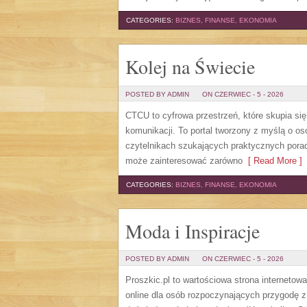
CATEGORIES:
BIZNES, FINANSE, EKONOMIA
Kolej na Świecie
POSTED BY ADMIN
ON CZERWIEC - 5 - 2026
CTCU to cyfrowa przestrzeń, które skupia si
komunikacji. To portal tworzony z myślą o os
czytelnikach szukających praktycznych porad
może zainteresować zarówno
[ Read More ]
CATEGORIES:
BIZNES, FINANSE, EKONOMIA
Moda i Inspiracje
POSTED BY ADMIN
ON CZERWIEC - 5 - 2026
Proszkic.pl to wartościowa strona internetow
online dla osób rozpoczynających przygodę z i