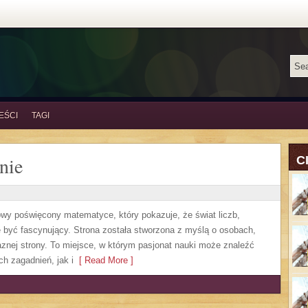
EŚCI
TAGI
nie
C
owy poświęcony matematyce, który pokazuje, że świat liczb,
 być fascynujący. Strona została stworzona z myślą o osobach,
aznej strony. To miejsce, w którym pasjonat nauki może znaleźć
 zagadnień, jak i
[ Read More ]