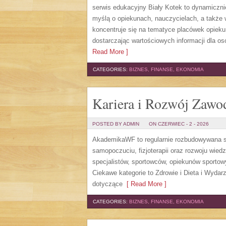
serwis edukacyjny Biały Kotek to dynamicznie
myślą o opiekunach, nauczycielach, a także
koncentruje się na tematyce placówek opiek
dostarczając wartościowych informacji dla os
Read More ]
CATEGORIES:
BIZNES, FINANSE, EKONOMIA
Kariera i Rozwój Zaw
POSTED BY ADMIN
ON CZERWIEC - 2 - 2026
AkademikaWF to regularnie rozbudowywana str
samopoczuciu, fizjoterapii oraz rozwoju wie
specjalistów, sportowców, opiekunów sporto
Ciekawe kategorie to Zdrowie i Dieta i Wydarz
dotyczące
[ Read More ]
CATEGORIES:
BIZNES, FINANSE, EKONOMIA