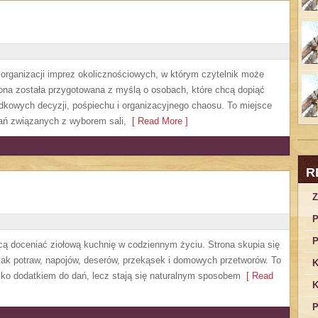
y organizacji imprez okolicznościowych, w którym czytelnik może
ona została przygotowana z myślą o osobach, które chcą dopiąć
dkowych decyzji, pośpiechu i organizacyjnego chaosu. To miejsce
zań związanych z wyborem sali,
[ Read More ]
R
Z
P
P
hcą doceniać ziołową kuchnię w codziennym życiu. Strona skupia się
mak potraw, napojów, deserów, przekąsek i domowych przetworów. To
K
ylko dodatkiem do dań, lecz stają się naturalnym sposobem
[ Read
K
P