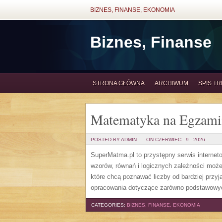
BIZNES, FINANSE, EKONOMIA
Biznes, Finanse
STRONA GŁÓWNA
ARCHIWUM
SPIS TR
Matematyka na Egzami
POSTED BY ADMIN
ON CZERWIEC - 9 - 2026
SuperMatma.pl to przystępny serwis internet
wzorów, równań i logicznych zależności może
które chcą poznawać liczby od bardziej przyj
opracowania dotyczące zarówno podstawowych
CATEGORIES:
BIZNES, FINANSE, EKONOMIA