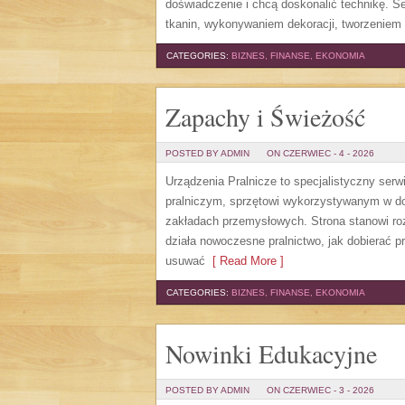
doświadczenie i chcą doskonalić technikę. 
tkanin, wykonywaniem dekoracji, tworzeniem 
CATEGORIES:
BIZNES, FINANSE, EKONOMIA
Zapachy i Świeżość
POSTED BY ADMIN
ON CZERWIEC - 4 - 2026
Urządzenia Pralnicze to specjalistyczny ser
pralniczym, sprzętowi wykorzystywanym w dom
zakładach przemysłowych. Strona stanowi roz
działa nowoczesne pralnictwo, jak dobierać pr
usuwać
[ Read More ]
CATEGORIES:
BIZNES, FINANSE, EKONOMIA
Nowinki Edukacyjne
POSTED BY ADMIN
ON CZERWIEC - 3 - 2026