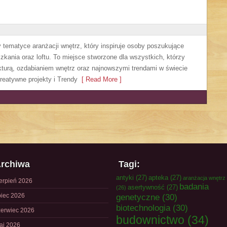
y tematyce aranżacji wnętrz, który inspiruje osoby poszukujące
kania oraz loftu. To miejsce stworzone dla wszystkich, którzy
ekturą, ozdabianiem wnętrz oraz najnowszymi trendami w świecie
reatywne projekty i Trendy
[ Read More ]
rchiwa
Tagi:
antyki
(27)
apteka
(27)
aranżacja wnętrz
ierpień 2026
badania
asertywność
(27)
(26)
piec 2026
genetyczne
(30)
biotechnologia
(30)
zerwiec 2026
budownictwo
(34)
aj 2026