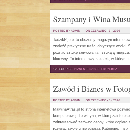
Szampany i Wina Musu
POSTED BY ADMIN
ON CZERWIEC - 6 - 2026
TadzikPije.pl to obszerny magazyn internet
znaleźć praktyczne treści dotyczące wódki. S
poznać sztukę serwowania i szukają miejsca
klarowny. To internetowy zakątek, w którym ku
CATEGORIES:
BIZNES, FINANSE, EKONOMIA
Zawód i Biznes w Fotog
POSTED BY ADMIN
ON CZERWIEC - 6 - 2026
MalwinaAtras.pl to strona internetowa poświę
komputerowej. To witryna, w której zaintere
zainteresować zarówno osoby, które dopiero st
rozwijać swoje umiejętności. Kategorie: Inspira