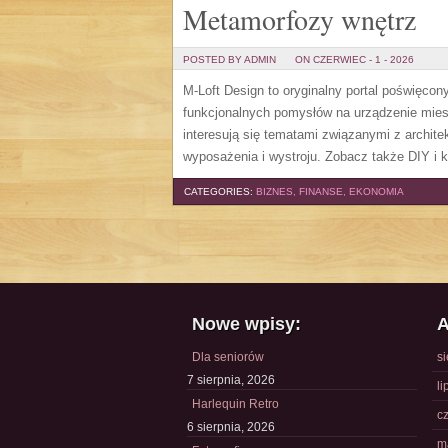
Metamorfozy wnętrz
POSTED BY ADMIN
ON CZERWIEC - 1 - 2026
M-Loft Design to oryginalny portal poświęcon
funkcjonalnych pomysłów na urządzenie miesz
interesują się tematami związanymi z archit
wyposażenia i wystroju. Zobacz także DIY i k
CATEGORIES:
BIZNES, FINANSE, EKONOMIA
Nowe wpisy:
A
Dla seniorów
s
7 sierpnia, 2026
li
Harlequin Retro
c
6 sierpnia, 2026
m