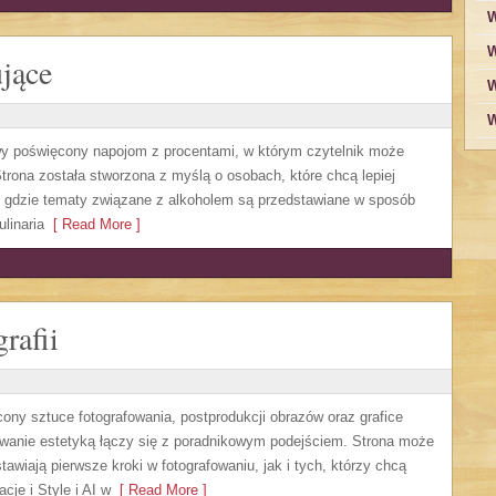
W
W
jące
W
W
owy poświęcony napojom z procentami, w którym czytelnik może
trona została stworzona z myślą o osobach, które chcą lepiej
, gdzie tematy związane z alkoholem są przedstawiane w sposób
linaria
[ Read More ]
rafii
cony sztuce fotografowania, postprodukcji obrazów oraz grafice
sowanie estetyką łączy się z poradnikowym podejściem. Strona może
awiają pierwsze kroki w fotografowaniu, jak i tych, którzy chcą
cje i Style i AI w
[ Read More ]