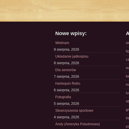
Nowe wpisy:
A
Wietnam
s
9 sierpnia, 2026
li
Układanie jadłospisu
c
8 sierpnia, 2026
m
Dla seniorów
k
7 sierpnia, 2026
Harlequin Retro
m
6 sierpnia, 2026
l
Fotografia
s
5 sierpnia, 2026
g
Stowrzyszenia sportowe
4 sierpnia, 2026
l
Andy (Ameryka Południowa)
p