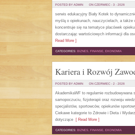
POSTED BY ADMIN
ON CZERWIEC - 3 - 2026
serwis edukacyjny Biały Kotek to dynamicznie
myślą o opiekunach, nauczycielach, a także
koncentruje się na tematyce placówek opiek
dostarczając wartościowych informacji dla os
Read More ]
CATEGORIES:
BIZNES, FINANSE, EKONOMIA
Kariera i Rozwój Zaw
POSTED BY ADMIN
ON CZERWIEC - 2 - 2026
AkademikaWF to regularnie rozbudowywana str
samopoczuciu, fizjoterapii oraz rozwoju wie
specjalistów, sportowców, opiekunów sporto
Ciekawe kategorie to Zdrowie i Dieta i Wydarz
dotyczące
[ Read More ]
CATEGORIES:
BIZNES, FINANSE, EKONOMIA