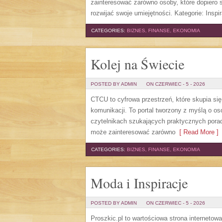
zainteresować zarówno osoby, które dopiero st
rozwijać swoje umiejętności. Kategorie: Inspira
CATEGORIES:
BIZNES, FINANSE, EKONOMIA
Kolej na Świecie
POSTED BY ADMIN
ON CZERWIEC - 5 - 2026
CTCU to cyfrowa przestrzeń, które skupia si
komunikacji. To portal tworzony z myślą o os
czytelnikach szukających praktycznych porad
może zainteresować zarówno
[ Read More ]
CATEGORIES:
BIZNES, FINANSE, EKONOMIA
Moda i Inspiracje
POSTED BY ADMIN
ON CZERWIEC - 5 - 2026
Proszkic.pl to wartościowa strona internetow