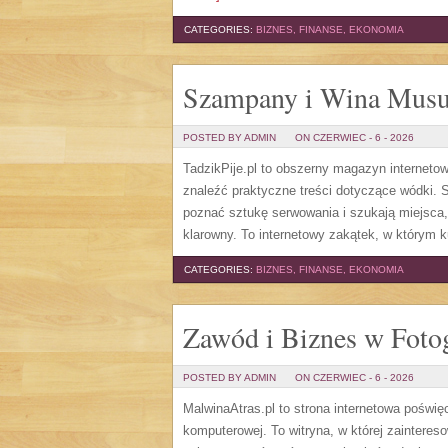
CATEGORIES:
BIZNES, FINANSE, EKONOMIA
Szampany i Wina Musu
POSTED BY ADMIN
ON CZERWIEC - 6 - 2026
TadzikPije.pl to obszerny magazyn internet
znaleźć praktyczne treści dotyczące wódki. S
poznać sztukę serwowania i szukają miejsca
klarowny. To internetowy zakątek, w którym ku
CATEGORIES:
BIZNES, FINANSE, EKONOMIA
Zawód i Biznes w Fotog
POSTED BY ADMIN
ON CZERWIEC - 6 - 2026
MalwinaAtras.pl to strona internetowa poświę
komputerowej. To witryna, w której zaintere