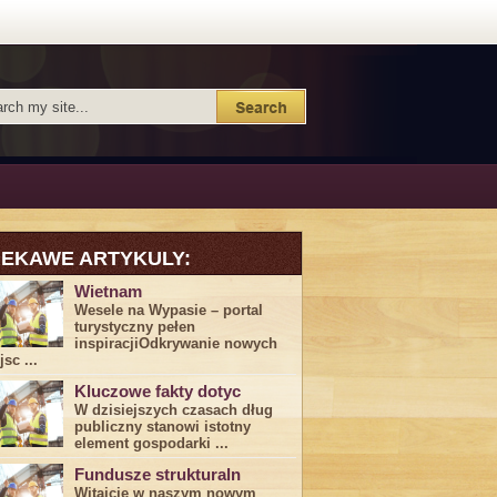
IEKAWE ARTYKULY:
Wietnam
Wesele na Wypasie – portal
turystyczny pełen
inspiracjiOdkrywanie nowych
sc ...
Kluczowe fakty dotyc
W dzisiejszych czasach dług
publiczny stanowi istotny
element gospodarki ...
Fundusze strukturaln
Witajcie w naszym nowym