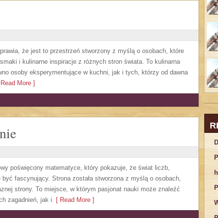
sprawia, że jest to przestrzeń stworzony z myślą o osobach, które
aki i kulinarne inspiracje z różnych stron świata. To kulinarna
no osoby eksperymentujące w kuchni, jak i tych, którzy od dawna
Read More ]
R
nie
D
P
owy poświęcony matematyce, który pokazuje, że świat liczb,
h
 być fascynujący. Strona została stworzona z myślą o osobach,
P
aznej strony. To miejsce, w którym pasjonat nauki może znaleźć
 zagadnień, jak i
[ Read More ]
W
P