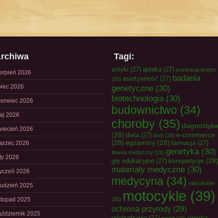
rchiwa
Tagi:
antyki
(27)
apteka
(27)
aranżacja wnętrz
ierpień 2026
badania
asertywność
(27)
(26)
piec 2026
genetyczne
(30)
biotechnologia
(30)
zerwiec 2026
budownictwo
(34)
aj 2026
choroby
(35)
diagnostyk
wiecień 2026
(28)
e-commerce
dieta
(27)
dom
(26)
(28)
egzaminy
(28)
farmacja
(27)
arzec 2026
genetyka
(30)
fitness medyczny
(26)
uty 2026
korepetycje
(28
gry edukacyjne
(27)
materiały medyczne
(30)
tyczeń 2026
medycyna
(34)
mieszkanie
rudzień 2025
motocykle
(39)
istopad 2025
(26)
ochrona przyrody
(29)
aździernik 2025
opieka
odchudzanie
(27)