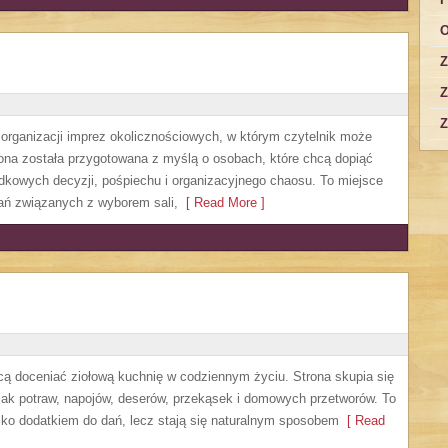
O
Z
Z
Z
y organizacji imprez okolicznościowych, w którym czytelnik może
ona została przygotowana z myślą o osobach, które chcą dopiąć
dkowych decyzji, pośpiechu i organizacyjnego chaosu. To miejsce
zań związanych z wyborem sali,
[ Read More ]
hcą doceniać ziołową kuchnię w codziennym życiu. Strona skupia się
mak potraw, napojów, deserów, przekąsek i domowych przetworów. To
ylko dodatkiem do dań, lecz stają się naturalnym sposobem
[ Read