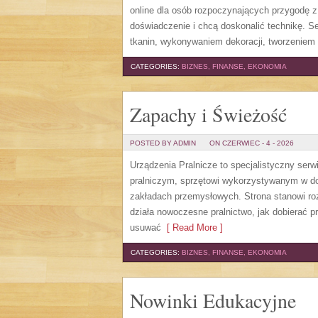
online dla osób rozpoczynających przygodę z i
doświadczenie i chcą doskonalić technikę. 
tkanin, wykonywaniem dekoracji, tworzeniem 
CATEGORIES:
BIZNES, FINANSE, EKONOMIA
Zapachy i Świeżość
POSTED BY ADMIN
ON CZERWIEC - 4 - 2026
Urządzenia Pralnicze to specjalistyczny ser
pralniczym, sprzętowi wykorzystywanym w dom
zakładach przemysłowych. Strona stanowi roz
działa nowoczesne pralnictwo, jak dobierać pr
usuwać
[ Read More ]
CATEGORIES:
BIZNES, FINANSE, EKONOMIA
Nowinki Edukacyjne