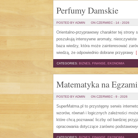
Perfumy Damskie
POSTED BY ADMIN
ON CZERWIEC - 14 - 2026
Orientalno-przyprawowy charakter tej strony 
poszukują intensywne aromaty, nieoczywiste sm
baza wiedzy, która może zainteresować zarów
wiedzą, że odpowiednio dobrane przyprawy
[ 
CATEGORIES:
BIZNES, FINANSE, EKONOMIA
Matematyka na Egzami
POSTED BY ADMIN
ON CZERWIEC - 9 - 2026
SuperMatma.pl to przystępny serwis internet
wzorów, równań i logicznych zależności może
które chcą poznawać liczby od bardziej przyj
opracowania dotyczące zarówno podstawowych
CATEGORIES:
BIZNES, FINANSE, EKONOMIA