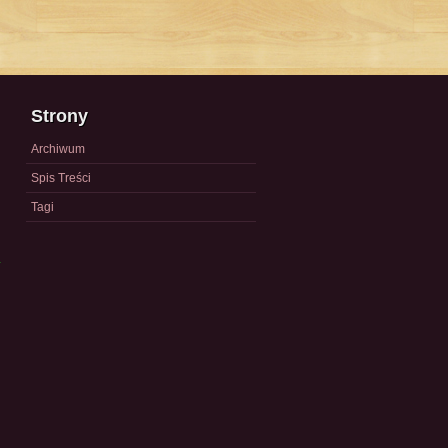
Strony
Archiwum
Spis Treści
Tagi
a
)