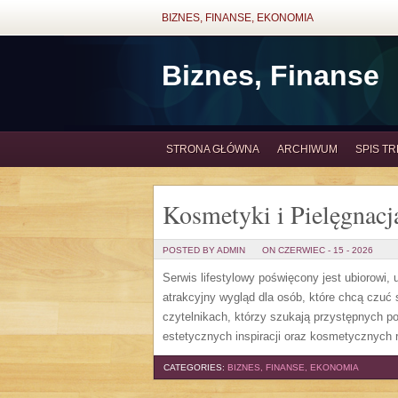
BIZNES, FINANSE, EKONOMIA
Biznes, Finanse
STRONA GŁÓWNA
ARCHIWUM
SPIS TR
Kosmetyki i Pielęgnacj
POSTED BY ADMIN
ON CZERWIEC - 15 - 2026
Serwis lifestylowy poświęcony jest ubiorowi
atrakcyjny wygląd dla osób, które chcą czuć 
czytelnikach, którzy szukają przystępnych p
estetycznych inspiracji oraz kosmetycznych 
CATEGORIES:
BIZNES, FINANSE, EKONOMIA