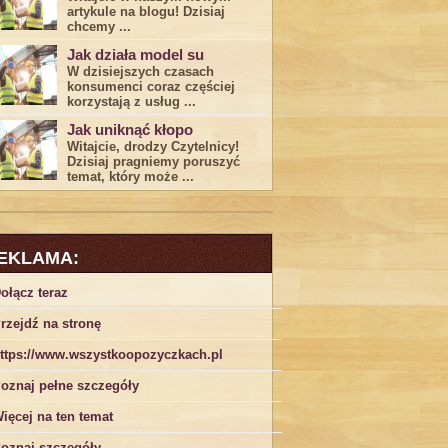
artykule na blogu! Dzisiaj
chcemy ...
Jak działa model su
W dzisiejszych czasach
konsumenci ‌coraz częściej
korzystają z usług⁤ ...
Jak uniknąć kłopo
Witajcie, drodzy Czytelnicy!
Dzisiaj pragniemy poruszyć
temat, który może ...
EKLAMA:
ołącz teraz
rzejdź na stronę
ttps://www.wszystkoopozyczkach.pl
oznaj pełne szczegóły
ięcej na ten temat
oznaj szczegóły