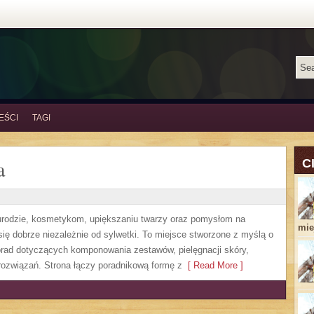
EŚCI
TAGI
a
C
, urodzie, kosmetykom, upiększaniu twarzy oraz pomysłom na
miej
się dobrze niezależnie od sylwetki. To miejsce stworzone z myślą o
orad dotyczących komponowania zestawów, pielęgnacji skóry,
rozwiązań. Strona łączy poradnikową formę z
[ Read More ]