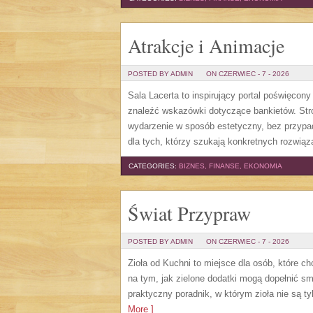
Atrakcje i Animacje
POSTED BY ADMIN
ON CZERWIEC - 7 - 2026
Sala Lacerta to inspirujący portal poświęcon
znaleźć wskazówki dotyczące bankietów. Str
wydarzenie w sposób estetyczny, bez przypa
dla tych, którzy szukają konkretnych rozwią
CATEGORIES:
BIZNES, FINANSE, EKONOMIA
Świat Przypraw
POSTED BY ADMIN
ON CZERWIEC - 7 - 2026
Zioła od Kuchni to miejsce dla osób, które c
na tym, jak zielone dodatki mogą dopełnić s
praktyczny poradnik, w którym zioła nie są t
More ]