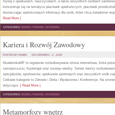
myślą o opiekunach, nauczycielach, a także wszystkich osobach zaintere
koncentruje się na tematyce placówek opiekuńczych, placówek przedszko
dostarczając wartościowych informacji dla osób, które chcą świadomie wsp
Read More ]
CATEGORIES:
BIZNES, FINANSE, EKONOMIA
Kariera i Rozwój Zawodowy
POSTED BY ADMIN
ON CZERWIEC - 2 - 2026
AkademikaWF to regularnie rozbudowywana strona internetowa, która poświ
samopoczuciu, fizjoterapii oraz rozwoju wiedzy. Serwis tworzy rozbudowan
specjalistów, sportowców, opiekunów sportowych oraz wszystkich osób za
Ciekawe kategorie to Zdrowie i Dieta i Wydarzenia i Konferencje. Na stroni
dotyczące
[ Read More ]
CATEGORIES:
BIZNES, FINANSE, EKONOMIA
Metamorfozy wnętrz