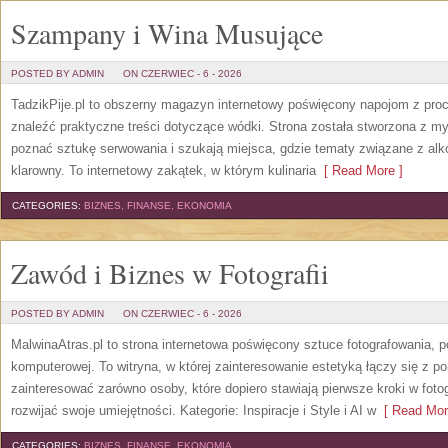
Szampany i Wina Musujące
POSTED BY ADMIN
ON CZERWIEC - 6 - 2026
TadzikPije.pl to obszerny magazyn internetowy poświęcony napojom z pro
znaleźć praktyczne treści dotyczące wódki. Strona została stworzona z myś
poznać sztukę serwowania i szukają miejsca, gdzie tematy związane z al
klarowny. To internetowy zakątek, w którym kulinaria
[ Read More ]
CATEGORIES:
BIZNES, FINANSE, EKONOMIA
Zawód i Biznes w Fotografii
POSTED BY ADMIN
ON CZERWIEC - 6 - 2026
MalwinaAtras.pl to strona internetowa poświęcony sztuce fotografowania, p
komputerowej. To witryna, w której zainteresowanie estetyką łączy się z
zainteresować zarówno osoby, które dopiero stawiają pierwsze kroki w fotog
rozwijać swoje umiejętności. Kategorie: Inspiracje i Style i AI w
[ Read Mor
CATEGORIES:
BIZNES, FINANSE, EKONOMIA