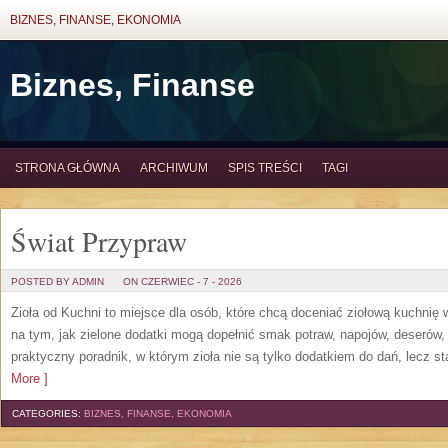
BIZNES, FINANSE, EKONOMIA
Biznes, Finanse
STRONA GŁÓWNA
ARCHIWUM
SPIS TREŚCI
TAGI
Świat Przypraw
POSTED BY ADMIN
ON CZERWIEC - 7 - 2026
Zioła od Kuchni to miejsce dla osób, które chcą doceniać ziołową kuchnię
na tym, jak zielone dodatki mogą dopełnić smak potraw, napojów, deserów
praktyczny poradnik, w którym zioła nie są tylko dodatkiem do dań, lecz s
More ]
CATEGORIES:
BIZNES, FINANSE, EKONOMIA