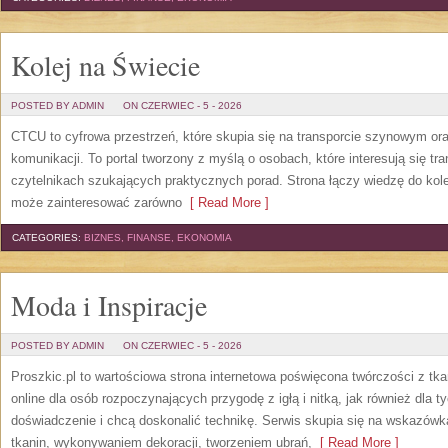
Kolej na Świecie
POSTED BY ADMIN
ON CZERWIEC - 5 - 2026
CTCU to cyfrowa przestrzeń, które skupia się na transporcie szynowym or
komunikacji. To portal tworzony z myślą o osobach, które interesują się tr
czytelnikach szukających praktycznych porad. Strona łączy wiedzę do kol
może zainteresować zarówno
[ Read More ]
CATEGORIES:
BIZNES, FINANSE, EKONOMIA
Moda i Inspiracje
POSTED BY ADMIN
ON CZERWIEC - 5 - 2026
Proszkic.pl to wartościowa strona internetowa poświęcona twórczości z tka
online dla osób rozpoczynających przygodę z igłą i nitką, jak również dla t
doświadczenie i chcą doskonalić technikę. Serwis skupia się na wskazó
tkanin, wykonywaniem dekoracji, tworzeniem ubrań,
[ Read More ]