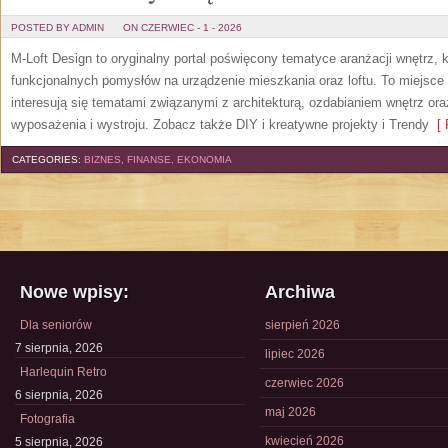
POSTED BY ADMIN
ON CZERWIEC - 1 - 2026
M-Loft Design to oryginalny portal poświęcony tematyce aranżacji wnętrz, 
funkcjonalnych pomysłów na urządzenie mieszkania oraz loftu. To miejsce 
interesują się tematami związanymi z architekturą, ozdabianiem wnętrz or
wyposażenia i wystroju. Zobacz także DIY i kreatywne projekty i Trendy
[ 
CATEGORIES:
BIZNES, FINANSE, EKONOMIA
Nowe wpisy:
Archiwa
Dla seniorów
sierpień 2026
7 sierpnia, 2026
lipiec 2026
Harlequin Retro
czerwiec 2026
6 sierpnia, 2026
maj 2026
Fotografia
kwiecień 2026
5 sierpnia, 2026