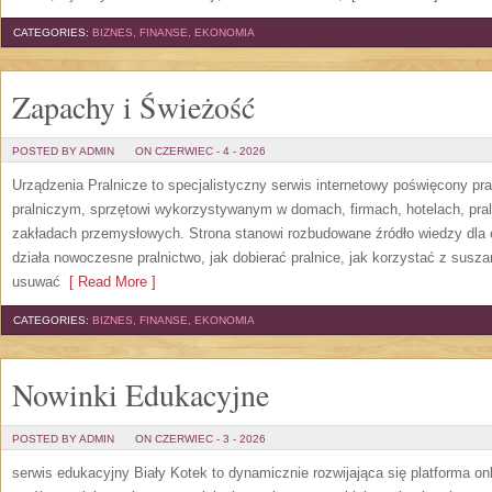
CATEGORIES:
BIZNES, FINANSE, EKONOMIA
Zapachy i Świeżość
POSTED BY ADMIN
ON CZERWIEC - 4 - 2026
Urządzenia Pralnicze to specjalistyczny serwis internetowy poświęcony p
pralniczym, sprzętowi wykorzystywanym w domach, firmach, hotelach, pral
zakładach przemysłowych. Strona stanowi rozbudowane źródło wiedzy dla os
działa nowoczesne pralnictwo, jak dobierać pralnice, jak korzystać z suszar
usuwać
[ Read More ]
CATEGORIES:
BIZNES, FINANSE, EKONOMIA
Nowinki Edukacyjne
POSTED BY ADMIN
ON CZERWIEC - 3 - 2026
serwis edukacyjny Biały Kotek to dynamicznie rozwijająca się platforma onl