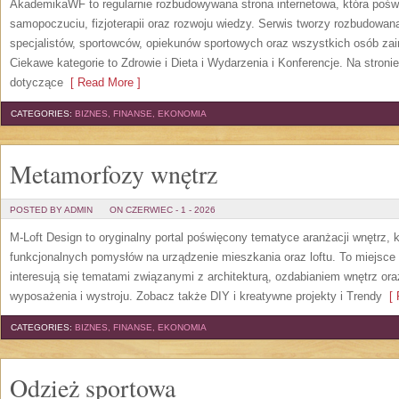
AkademikaWF to regularnie rozbudowywana strona internetowa, która poświ
samopoczuciu, fizjoterapii oraz rozwoju wiedzy. Serwis tworzy rozbudowan
specjalistów, sportowców, opiekunów sportowych oraz wszystkich osób za
Ciekawe kategorie to Zdrowie i Dieta i Wydarzenia i Konferencje. Na stroni
dotyczące
[ Read More ]
CATEGORIES:
BIZNES, FINANSE, EKONOMIA
Metamorfozy wnętrz
POSTED BY ADMIN
ON CZERWIEC - 1 - 2026
M-Loft Design to oryginalny portal poświęcony tematyce aranżacji wnętrz, 
funkcjonalnych pomysłów na urządzenie mieszkania oraz loftu. To miejsce 
interesują się tematami związanymi z architekturą, ozdabianiem wnętrz or
wyposażenia i wystroju. Zobacz także DIY i kreatywne projekty i Trendy
[ 
CATEGORIES:
BIZNES, FINANSE, EKONOMIA
Odzież sportowa