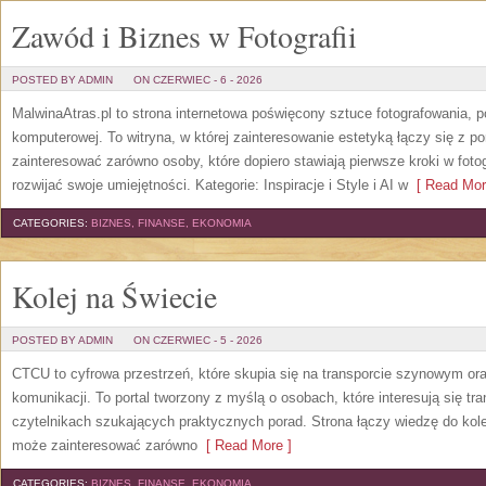
Zawód i Biznes w Fotografii
POSTED BY ADMIN
ON CZERWIEC - 6 - 2026
MalwinaAtras.pl to strona internetowa poświęcony sztuce fotografowania, p
komputerowej. To witryna, w której zainteresowanie estetyką łączy się z
zainteresować zarówno osoby, które dopiero stawiają pierwsze kroki w fotog
rozwijać swoje umiejętności. Kategorie: Inspiracje i Style i AI w
[ Read Mor
CATEGORIES:
BIZNES, FINANSE, EKONOMIA
Kolej na Świecie
POSTED BY ADMIN
ON CZERWIEC - 5 - 2026
CTCU to cyfrowa przestrzeń, które skupia się na transporcie szynowym or
komunikacji. To portal tworzony z myślą o osobach, które interesują się tr
czytelnikach szukających praktycznych porad. Strona łączy wiedzę do kol
może zainteresować zarówno
[ Read More ]
CATEGORIES:
BIZNES, FINANSE, EKONOMIA