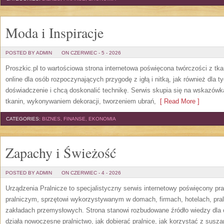
Moda i Inspiracje
POSTED BY ADMIN
ON CZERWIEC - 5 - 2026
Proszkic.pl to wartościowa strona internetowa poświęcona twórczości z tka
online dla osób rozpoczynających przygodę z igłą i nitką, jak również dla t
doświadczenie i chcą doskonalić technikę. Serwis skupia się na wskazó
tkanin, wykonywaniem dekoracji, tworzeniem ubrań,
[ Read More ]
CATEGORIES:
BIZNES, FINANSE, EKONOMIA
Zapachy i Świeżość
POSTED BY ADMIN
ON CZERWIEC - 4 - 2026
Urządzenia Pralnicze to specjalistyczny serwis internetowy poświęcony p
pralniczym, sprzętowi wykorzystywanym w domach, firmach, hotelach, pral
zakładach przemysłowych. Strona stanowi rozbudowane źródło wiedzy dla os
działa nowoczesne pralnictwo, jak dobierać pralnice, jak korzystać z suszar