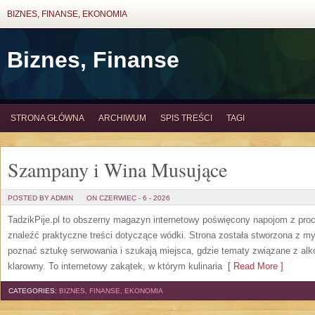
BIZNES, FINANSE, EKONOMIA
Biznes, Finanse
STRONA GŁÓWNA
ARCHIWUM
SPIS TREŚCI
TAGI
Szampany i Wina Musujące
POSTED BY ADMIN
ON CZERWIEC - 6 - 2026
TadzikPije.pl to obszerny magazyn internetowy poświęcony napojom z pro
znaleźć praktyczne treści dotyczące wódki. Strona została stworzona z myś
poznać sztukę serwowania i szukają miejsca, gdzie tematy związane z al
klarowny. To internetowy zakątek, w którym kulinaria
[ Read More ]
CATEGORIES:
BIZNES, FINANSE, EKONOMIA