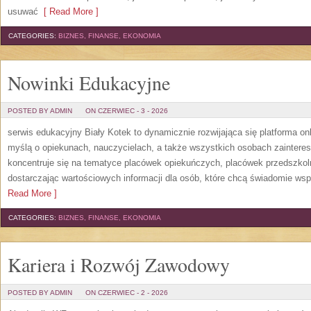
usuwać
[ Read More ]
CATEGORIES:
BIZNES, FINANSE, EKONOMIA
Nowinki Edukacyjne
POSTED BY ADMIN
ON CZERWIEC - 3 - 2026
serwis edukacyjny Biały Kotek to dynamicznie rozwijająca się platforma onl
myślą o opiekunach, nauczycielach, a także wszystkich osobach zaintere
koncentruje się na tematyce placówek opiekuńczych, placówek przedszko
dostarczając wartościowych informacji dla osób, które chcą świadomie wsp
Read More ]
CATEGORIES:
BIZNES, FINANSE, EKONOMIA
Kariera i Rozwój Zawodowy
POSTED BY ADMIN
ON CZERWIEC - 2 - 2026