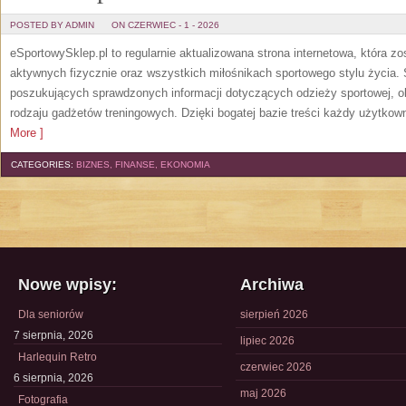
POSTED BY ADMIN
ON CZERWIEC - 1 - 2026
eSportowySklep.pl to regularnie aktualizowana strona internetowa, która z
aktywnych fizycznie oraz wszystkich miłośnikach sportowego stylu życia. 
poszukujących sprawdzonych informacji dotyczących odzieży sportowej, o
rodzaju gadżetów treningowych. Dzięki bogatej bazie treści każdy użytkown
More ]
CATEGORIES:
BIZNES, FINANSE, EKONOMIA
Nowe wpisy:
Archiwa
Dla seniorów
sierpień 2026
7 sierpnia, 2026
lipiec 2026
Harlequin Retro
czerwiec 2026
6 sierpnia, 2026
maj 2026
Fotografia