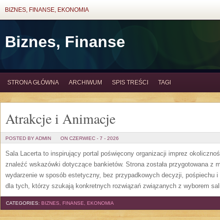
BIZNES, FINANSE, EKONOMIA
Biznes, Finanse
STRONA GŁÓWNA
ARCHIWUM
SPIS TREŚCI
TAGI
Atrakcje i Animacje
POSTED BY ADMIN
ON CZERWIEC - 7 - 2026
Sala Lacerta to inspirujący portal poświęcony organizacji imprez okoliczn
znaleźć wskazówki dotyczące bankietów. Strona została przygotowana z m
wydarzenie w sposób estetyczny, bez przypadkowych decyzji, pośpiechu i
dla tych, którzy szukają konkretnych rozwiązań związanych z wyborem sali
CATEGORIES:
BIZNES, FINANSE, EKONOMIA