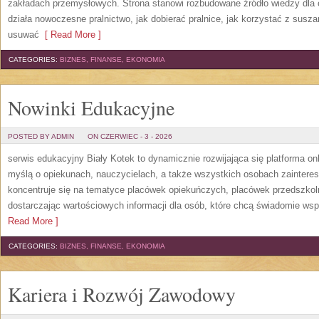
zakładach przemysłowych. Strona stanowi rozbudowane źródło wiedzy dla os
działa nowoczesne pralnictwo, jak dobierać pralnice, jak korzystać z suszar
usuwać
[ Read More ]
CATEGORIES:
BIZNES, FINANSE, EKONOMIA
Nowinki Edukacyjne
POSTED BY ADMIN
ON CZERWIEC - 3 - 2026
serwis edukacyjny Biały Kotek to dynamicznie rozwijająca się platforma onl
myślą o opiekunach, nauczycielach, a także wszystkich osobach zaintere
koncentruje się na tematyce placówek opiekuńczych, placówek przedszko
dostarczając wartościowych informacji dla osób, które chcą świadomie wsp
Read More ]
CATEGORIES:
BIZNES, FINANSE, EKONOMIA
Kariera i Rozwój Zawodowy