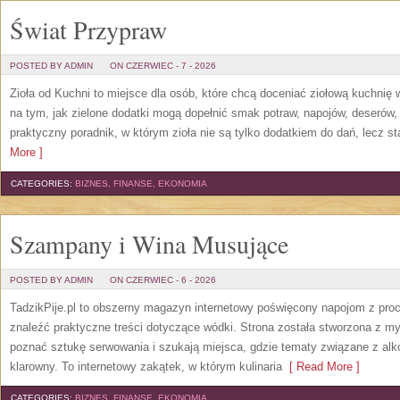
Świat Przypraw
POSTED BY ADMIN
ON CZERWIEC - 7 - 2026
Zioła od Kuchni to miejsce dla osób, które chcą doceniać ziołową kuchnię
na tym, jak zielone dodatki mogą dopełnić smak potraw, napojów, deserów
praktyczny poradnik, w którym zioła nie są tylko dodatkiem do dań, lecz s
More ]
CATEGORIES:
BIZNES, FINANSE, EKONOMIA
Szampany i Wina Musujące
POSTED BY ADMIN
ON CZERWIEC - 6 - 2026
TadzikPije.pl to obszerny magazyn internetowy poświęcony napojom z pro
znaleźć praktyczne treści dotyczące wódki. Strona została stworzona z myś
poznać sztukę serwowania i szukają miejsca, gdzie tematy związane z al
klarowny. To internetowy zakątek, w którym kulinaria
[ Read More ]
CATEGORIES:
BIZNES, FINANSE, EKONOMIA