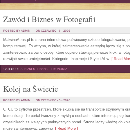
Zawód i Biznes w Fotografii
POSTED BY ADMIN
ON CZERWIEC - 6 - 2026
MalwinaAtras.pl to strona internetowa poświęcony sztuce fotografowania, p
komputerowej. To witryna, w której zainteresowanie estetyką łączy się z
zainteresować zarówno osoby, które dopiero stawiają pierwsze kroki w fotog
rozwijać swoje umiejętności. Kategorie: Inspiracje i Style i AI w
[ Read Mor
CATEGORIES:
BIZNES, FINANSE, EKONOMIA
Kolej na Świecie
POSTED BY ADMIN
ON CZERWIEC - 5 - 2026
CTCU to cyfrowa przestrzeń, które skupia się na transporcie szynowym or
komunikacji. To portal tworzony z myślą o osobach, które interesują się tr
czytelnikach szukających praktycznych porad. Strona łączy wiedzę do kol
może zainteresować zarówno
[ Read More ]