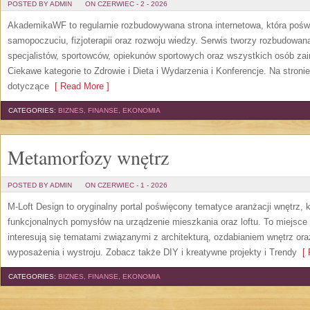
POSTED BY ADMIN
ON CZERWIEC - 2 - 2026
AkademikaWF to regularnie rozbudowywana strona internetowa, która poświ
samopoczuciu, fizjoterapii oraz rozwoju wiedzy. Serwis tworzy rozbudowan
specjalistów, sportowców, opiekunów sportowych oraz wszystkich osób za
Ciekawe kategorie to Zdrowie i Dieta i Wydarzenia i Konferencje. Na stroni
dotyczące
[ Read More ]
CATEGORIES:
BIZNES, FINANSE, EKONOMIA
Metamorfozy wnętrz
POSTED BY ADMIN
ON CZERWIEC - 1 - 2026
M-Loft Design to oryginalny portal poświęcony tematyce aranżacji wnętrz, 
funkcjonalnych pomysłów na urządzenie mieszkania oraz loftu. To miejsce 
interesują się tematami związanymi z architekturą, ozdabianiem wnętrz or
wyposażenia i wystroju. Zobacz także DIY i kreatywne projekty i Trendy
[ 
CATEGORIES:
BIZNES, FINANSE, EKONOMIA