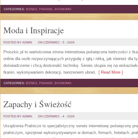
CATEGORIES:
BIZNES, FINANSE, EKONOMIA
Moda i Inspiracje
POSTED BY ADMIN
ON CZERWIEC - 5 - 2026
Proszkic.pl to wartościowa strona internetowa poświęcona twórczości z tka
online dla osób rozpoczynających przygodę z igłą i nitką, jak również dla t
doświadczenie i chcą doskonalić technikę. Serwis skupia się na wskazó
tkanin, wykonywaniem dekoracji, tworzeniem ubrań,
[ Read More ]
CATEGORIES:
BIZNES, FINANSE, EKONOMIA
Zapachy i Świeżość
POSTED BY ADMIN
ON CZERWIEC - 4 - 2026
Urządzenia Pralnicze to specjalistyczny serwis internetowy poświęcony p
pralniczym, sprzętowi wykorzystywanym w domach, firmach, hotelach, pral