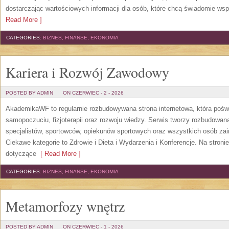
dostarczając wartościowych informacji dla osób, które chcą świadomie wsp
Read More ]
CATEGORIES:
BIZNES, FINANSE, EKONOMIA
Kariera i Rozwój Zawodowy
POSTED BY ADMIN
ON CZERWIEC - 2 - 2026
AkademikaWF to regularnie rozbudowywana strona internetowa, która poświ
samopoczuciu, fizjoterapii oraz rozwoju wiedzy. Serwis tworzy rozbudowan
specjalistów, sportowców, opiekunów sportowych oraz wszystkich osób za
Ciekawe kategorie to Zdrowie i Dieta i Wydarzenia i Konferencje. Na stroni
dotyczące
[ Read More ]
CATEGORIES:
BIZNES, FINANSE, EKONOMIA
Metamorfozy wnętrz
POSTED BY ADMIN
ON CZERWIEC - 1 - 2026