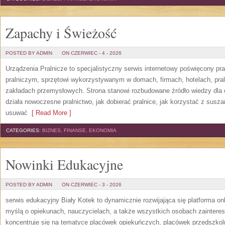
Zapachy i Świeżość
POSTED BY ADMIN
ON CZERWIEC - 4 - 2026
Urządzenia Pralnicze to specjalistyczny serwis internetowy poświęcony p
pralniczym, sprzętowi wykorzystywanym w domach, firmach, hotelach, pral
zakładach przemysłowych. Strona stanowi rozbudowane źródło wiedzy dla os
działa nowoczesne pralnictwo, jak dobierać pralnice, jak korzystać z suszar
usuwać
[ Read More ]
CATEGORIES:
BIZNES, FINANSE, EKONOMIA
Nowinki Edukacyjne
POSTED BY ADMIN
ON CZERWIEC - 3 - 2026
serwis edukacyjny Biały Kotek to dynamicznie rozwijająca się platforma onl
myślą o opiekunach, nauczycielach, a także wszystkich osobach zaintere
koncentruje się na tematyce placówek opiekuńczych, placówek przedszko