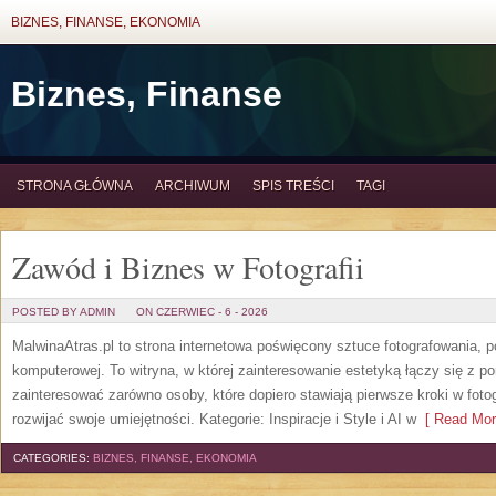
BIZNES, FINANSE, EKONOMIA
Biznes, Finanse
STRONA GŁÓWNA
ARCHIWUM
SPIS TREŚCI
TAGI
Zawód i Biznes w Fotografii
POSTED BY ADMIN
ON CZERWIEC - 6 - 2026
MalwinaAtras.pl to strona internetowa poświęcony sztuce fotografowania, p
komputerowej. To witryna, w której zainteresowanie estetyką łączy się z
zainteresować zarówno osoby, które dopiero stawiają pierwsze kroki w fotog
rozwijać swoje umiejętności. Kategorie: Inspiracje i Style i AI w
[ Read Mor
CATEGORIES:
BIZNES, FINANSE, EKONOMIA