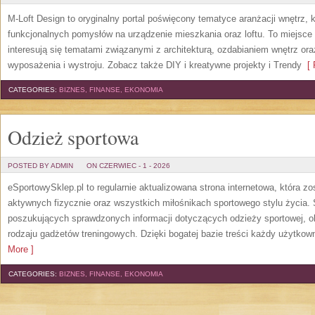
M-Loft Design to oryginalny portal poświęcony tematyce aranżacji wnętrz, 
funkcjonalnych pomysłów na urządzenie mieszkania oraz loftu. To miejsce 
interesują się tematami związanymi z architekturą, ozdabianiem wnętrz or
wyposażenia i wystroju. Zobacz także DIY i kreatywne projekty i Trendy
[ 
CATEGORIES:
BIZNES, FINANSE, EKONOMIA
Odzież sportowa
POSTED BY ADMIN
ON CZERWIEC - 1 - 2026
eSportowySklep.pl to regularnie aktualizowana strona internetowa, która z
aktywnych fizycznie oraz wszystkich miłośnikach sportowego stylu życia. 
poszukujących sprawdzonych informacji dotyczących odzieży sportowej, o
rodzaju gadżetów treningowych. Dzięki bogatej bazie treści każdy użytkown
More ]
CATEGORIES:
BIZNES, FINANSE, EKONOMIA