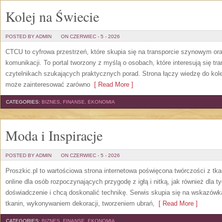
Kolej na Świecie
POSTED BY ADMIN
ON CZERWIEC - 5 - 2026
CTCU to cyfrowa przestrzeń, które skupia się na transporcie szynowym or
komunikacji. To portal tworzony z myślą o osobach, które interesują się tr
czytelnikach szukających praktycznych porad. Strona łączy wiedzę do kol
może zainteresować zarówno
[ Read More ]
CATEGORIES:
BIZNES, FINANSE, EKONOMIA
Moda i Inspiracje
POSTED BY ADMIN
ON CZERWIEC - 5 - 2026
Proszkic.pl to wartościowa strona internetowa poświęcona twórczości z tka
online dla osób rozpoczynających przygodę z igłą i nitką, jak również dla t
doświadczenie i chcą doskonalić technikę. Serwis skupia się na wskazó
tkanin, wykonywaniem dekoracji, tworzeniem ubrań,
[ Read More ]
CATEGORIES:
BIZNES, FINANSE, EKONOMIA