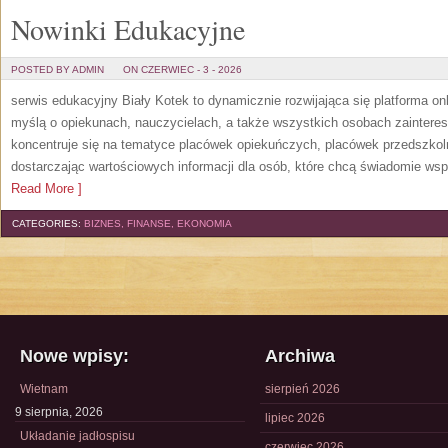
Nowinki Edukacyjne
POSTED BY ADMIN
ON CZERWIEC - 3 - 2026
serwis edukacyjny Biały Kotek to dynamicznie rozwijająca się platforma onl
myślą o opiekunach, nauczycielach, a także wszystkich osobach zaintere
koncentruje się na tematyce placówek opiekuńczych, placówek przedszko
dostarczając wartościowych informacji dla osób, które chcą świadomie wsp
Read More ]
CATEGORIES:
BIZNES, FINANSE, EKONOMIA
Nowe wpisy:
Archiwa
Wietnam
sierpień 2026
9 sierpnia, 2026
lipiec 2026
Układanie jadłospisu
czerwiec 2026