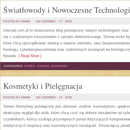
Światłowody i Nowoczesne Technolog
POSTED BY ADMIN
ON CZERWIEC - 17 - 2026
Internat.com.pl to nowoczesny blog poświęcony nowym technologiom oraz 
się z codziennym korzystaniem z sprzętu elektronicznego. Strona może b
które chcą uporządkować wiedzę o świecie internetu, sieci bezprzewodowy
hostingu, cyberbezpieczeństwa oraz codziennych rozwiązań technologicznyc
Nowinki
[ Read More ]
CATEGORIES:
BIZNES, FINANSE, EKONOMIA
Kosmetyki i Pielęgnacja
POSTED BY ADMIN
ON CZERWIEC - 15 - 2026
Serwis lifestylowy poświęcony jest ubiorowi, urodzie, kosmetykom, upięk
atrakcyjny wygląd dla osób, które chcą czuć się dobrze niezależnie od syl
czytelnikach, którzy szukają przystępnych porad dotyczących komponowani
estetycznych inspiracji oraz kosmetycznych rozwiązań. Strona łączy pora