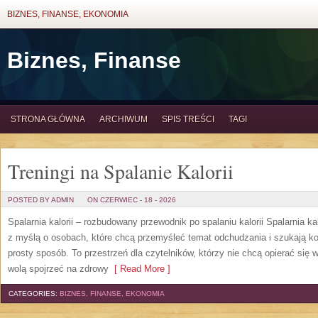
BIZNES, FINANSE, EKONOMIA
Biznes, Finanse
STRONA GŁÓWNA
ARCHIWUM
SPIS TREŚCI
TAGI
Treningi na Spalanie Kalorii
POSTED BY ADMIN
ON CZERWIEC - 18 - 2026
Spalarnia kalorii – rozbudowany przewodnik po spalaniu kalorii Spalarnia ka
z myślą o osobach, które chcą przemyśleć temat odchudzania i szukają k
prosty sposób. To przestrzeń dla czytelników, którzy nie chcą opierać się 
wolą spojrzeć na zdrowy
[ Read More ]
CATEGORIES:
BIZNES, FINANSE, EKONOMIA