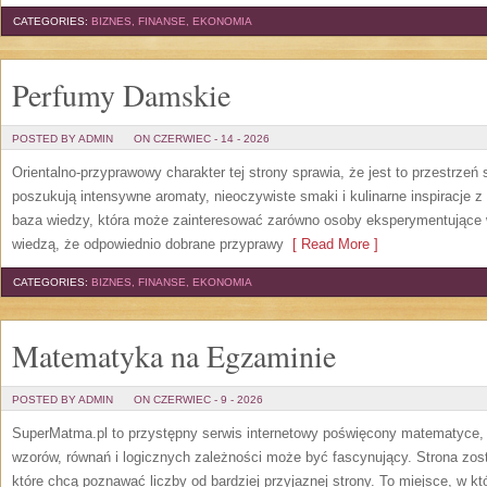
CATEGORIES:
BIZNES, FINANSE, EKONOMIA
Perfumy Damskie
POSTED BY ADMIN
ON CZERWIEC - 14 - 2026
Orientalno-przyprawowy charakter tej strony sprawia, że jest to przestrzeń
poszukują intensywne aromaty, nieoczywiste smaki i kulinarne inspiracje z 
baza wiedzy, która może zainteresować zarówno osoby eksperymentujące w 
wiedzą, że odpowiednio dobrane przyprawy
[ Read More ]
CATEGORIES:
BIZNES, FINANSE, EKONOMIA
Matematyka na Egzaminie
POSTED BY ADMIN
ON CZERWIEC - 9 - 2026
SuperMatma.pl to przystępny serwis internetowy poświęcony matematyce, k
wzorów, równań i logicznych zależności może być fascynujący. Strona zos
które chcą poznawać liczby od bardziej przyjaznej strony. To miejsce, w 