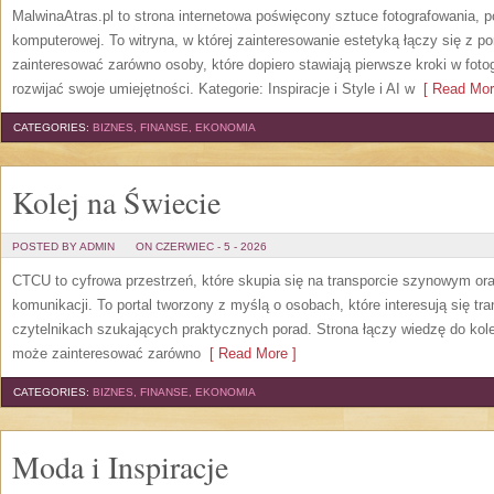
MalwinaAtras.pl to strona internetowa poświęcony sztuce fotografowania, p
komputerowej. To witryna, w której zainteresowanie estetyką łączy się z
zainteresować zarówno osoby, które dopiero stawiają pierwsze kroki w fotog
rozwijać swoje umiejętności. Kategorie: Inspiracje i Style i AI w
[ Read Mor
CATEGORIES:
BIZNES, FINANSE, EKONOMIA
Kolej na Świecie
POSTED BY ADMIN
ON CZERWIEC - 5 - 2026
CTCU to cyfrowa przestrzeń, które skupia się na transporcie szynowym or
komunikacji. To portal tworzony z myślą o osobach, które interesują się tr
czytelnikach szukających praktycznych porad. Strona łączy wiedzę do kol
może zainteresować zarówno
[ Read More ]
CATEGORIES:
BIZNES, FINANSE, EKONOMIA
Moda i Inspiracje