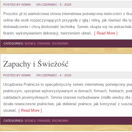
POSTED BY ADMIN
ON CZERWIEC - 5 - 2026
Proszkic.pl to wartościowa strona internetowa poświęcona twórczości z tka
online dla osób rozpoczynających przygodę z igłą i nitką, jak również dla t
doświadczenie i chcą doskonalić technikę. Serwis skupia się na wskazó
tkanin, wykonywaniem dekoracji, tworzeniem ubrań,
[ Read More ]
CATEGORIES:
BIZNES, FINANSE, EKONOMIA
Zapachy i Świeżość
POSTED BY ADMIN
ON CZERWIEC - 4 - 2026
Urządzenia Pralnicze to specjalistyczny serwis internetowy poświęcony p
pralniczym, sprzętowi wykorzystywanym w domach, firmach, hotelach, pral
zakładach przemysłowych. Strona stanowi rozbudowane źródło wiedzy dla os
działa nowoczesne pralnictwo, jak dobierać pralnice, jak korzystać z suszar
usuwać
[ Read More ]
CATEGORIES:
BIZNES, FINANSE, EKONOMIA