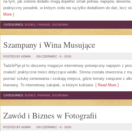
na tym, jak zielone dodatki mogą dopełnić smak potraw, napojów, deserów
praktyczny poradnik, w którym zioła nie są tylko dodatkiem do dań, lecz s
More ]
CATEGORIES:
BIZNES, FINANSE, EKONOMIA
Szampany i Wina Musujące
POSTED BY ADMIN
ON CZERWIEC - 6 - 2026
TadzikPije.pl to obszerny magazyn internetowy poświęcony napojom z pro
znaleźć praktyczne treści dotyczące wódki. Strona została stworzona z myś
poznać sztukę serwowania i szukają miejsca, gdzie tematy związane z al
klarowny. To internetowy zakątek, w którym kulinaria
[ Read More ]
CATEGORIES:
BIZNES, FINANSE, EKONOMIA
Zawód i Biznes w Fotografii
POSTED BY ADMIN
ON CZERWIEC - 6 - 2026