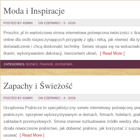
Moda i Inspiracje
POSTED BY ADMIN
ON CZERWIEC - 5 - 2026
Proszkic.pl to wartościowa strona internetowa poświęcona twórczości z tka
online dla osób rozpoczynających przygodę z igłą i nitką, jak również dla t
doświadczenie i chcą doskonalić technikę. Serwis skupia się na wskazó
tkanin, wykonywaniem dekoracji, tworzeniem ubrań,
[ Read More ]
CATEGORIES:
BIZNES, FINANSE, EKONOMIA
Zapachy i Świeżość
POSTED BY ADMIN
ON CZERWIEC - 4 - 2026
Urządzenia Pralnicze to specjalistyczny serwis internetowy poświęcony p
pralniczym, sprzętowi wykorzystywanym w domach, firmach, hotelach, pral
zakładach przemysłowych. Strona stanowi rozbudowane źródło wiedzy dla os
działa nowoczesne pralnictwo, jak dobierać pralnice, jak korzystać z suszar
usuwać
[ Read More ]