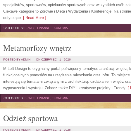
specjalistów, sportowców, opiekunów sportowych oraz wszystkich osób za
Ciekawe kategorie to Zdrowie i Dieta i Wydarzenia i Konferencje. Na stroni
dotyczące
[ Read More ]
CATEGORIES:
BIZNES, FINANSE, EKONOMIA
Metamorfozy wnętrz
POSTED BY ADMIN
ON CZERWIEC - 1 - 2026
M-Loft Design to oryginalny portal poświęcony tematyce aranżacji wnętrz, 
funkcjonalnych pomysłów na urządzenie mieszkania oraz loftu. To miejsce 
interesują się tematami związanymi z architekturą, ozdabianiem wnętrz or
wyposażenia i wystroju. Zobacz także DIY i kreatywne projekty i Trendy
[ 
CATEGORIES:
BIZNES, FINANSE, EKONOMIA
Odzież sportowa
POSTED BY ADMIN
ON CZERWIEC - 1 - 2026