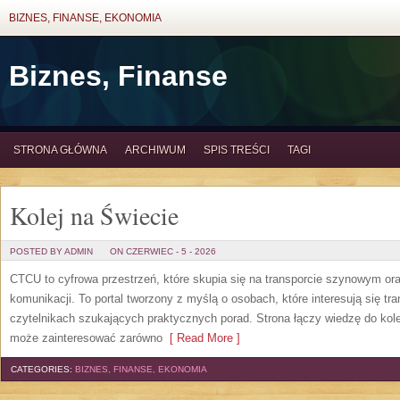
BIZNES, FINANSE, EKONOMIA
Biznes, Finanse
STRONA GŁÓWNA
ARCHIWUM
SPIS TREŚCI
TAGI
Kolej na Świecie
POSTED BY ADMIN
ON CZERWIEC - 5 - 2026
CTCU to cyfrowa przestrzeń, które skupia się na transporcie szynowym or
komunikacji. To portal tworzony z myślą o osobach, które interesują się tr
czytelnikach szukających praktycznych porad. Strona łączy wiedzę do kol
może zainteresować zarówno
[ Read More ]
CATEGORIES:
BIZNES, FINANSE, EKONOMIA