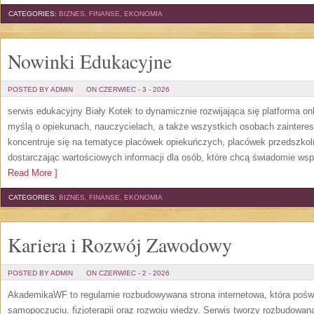
CATEGORIES:
BIZNES, FINANSE, EKONOMIA
Nowinki Edukacyjne
POSTED BY ADMIN
ON CZERWIEC - 3 - 2026
serwis edukacyjny Biały Kotek to dynamicznie rozwijająca się platforma onl
myślą o opiekunach, nauczycielach, a także wszystkich osobach zaintere
koncentruje się na tematyce placówek opiekuńczych, placówek przedszko
dostarczając wartościowych informacji dla osób, które chcą świadomie wsp
Read More ]
CATEGORIES:
BIZNES, FINANSE, EKONOMIA
Kariera i Rozwój Zawodowy
POSTED BY ADMIN
ON CZERWIEC - 2 - 2026
AkademikaWF to regularnie rozbudowywana strona internetowa, która poświ
samopoczuciu, fizjoterapii oraz rozwoju wiedzy. Serwis tworzy rozbudowan