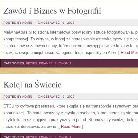
Zawód i Biznes w Fotografii
POSTED BY ADMIN
ON CZERWIEC - 6 - 2026
MalwinaAtras.pl to strona internetowa poświęcony sztuce fotografowania, p
komputerowej. To witryna, w której zainteresowanie estetyką łączy się z
zainteresować zarówno osoby, które dopiero stawiają pierwsze kroki w fotog
rozwijać swoje umiejętności. Kategorie: Inspiracje i Style i AI w
[ Read Mor
CATEGORIES:
BIZNES, FINANSE, EKONOMIA
Kolej na Świecie
POSTED BY ADMIN
ON CZERWIEC - 5 - 2026
CTCU to cyfrowa przestrzeń, które skupia się na transporcie szynowym or
komunikacji. To portal tworzony z myślą o osobach, które interesują się tr
czytelnikach szukających praktycznych porad. Strona łączy wiedzę do kol
może zainteresować zarówno
[ Read More ]
CATEGORIES:
BIZNES, FINANSE, EKONOMIA