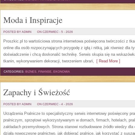
Moda i Inspiracje
POSTED BY ADMIN
ON CZERWIEC - 5 - 2026
Proszkic.pl to wartościowa strona internetowa poświęcona twórczości z tka
online dla osób rozpoczynających przygodę z igłą i nitką, jak również dla t
doświadczenie i chcą doskonalić technikę. Serwis skupia się na wskazó
tkanin, wykonywaniem dekoracji, tworzeniem ubrań,
[ Read More ]
CATEGORIES:
BIZNES, FINANSE, EKONOMIA
Zapachy i Świeżość
POSTED BY ADMIN
ON CZERWIEC - 4 - 2026
Urządzenia Pralnicze to specjalistyczny serwis internetowy poświęcony p
pralniczym, sprzętowi wykorzystywanym w domach, firmach, hotelach, pral
zakładach przemysłowych. Strona stanowi rozbudowane źródło wiedzy dla os
działa nowoczesne pralnictwo, jak dobierać pralnice, jak korzystać z suszar