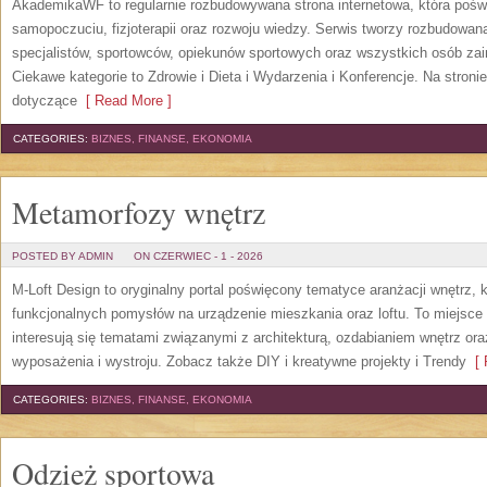
AkademikaWF to regularnie rozbudowywana strona internetowa, która poświ
samopoczuciu, fizjoterapii oraz rozwoju wiedzy. Serwis tworzy rozbudowan
specjalistów, sportowców, opiekunów sportowych oraz wszystkich osób za
Ciekawe kategorie to Zdrowie i Dieta i Wydarzenia i Konferencje. Na stroni
dotyczące
[ Read More ]
CATEGORIES:
BIZNES, FINANSE, EKONOMIA
Metamorfozy wnętrz
POSTED BY ADMIN
ON CZERWIEC - 1 - 2026
M-Loft Design to oryginalny portal poświęcony tematyce aranżacji wnętrz, 
funkcjonalnych pomysłów na urządzenie mieszkania oraz loftu. To miejsce 
interesują się tematami związanymi z architekturą, ozdabianiem wnętrz or
wyposażenia i wystroju. Zobacz także DIY i kreatywne projekty i Trendy
[ 
CATEGORIES:
BIZNES, FINANSE, EKONOMIA
Odzież sportowa