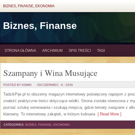
BIZNES, FINANSE, EKONOMIA
Biznes, Finanse
STRONA GŁÓWNA
ARCHIWUM
SPIS TREŚCI
TAGI
Szampany i Wina Musujące
POSTED BY ADMIN
ON CZERWIEC - 6 - 2026
TadzikPije.pl to obszerny magazyn internetowy poświęcony napojom z pro
znaleźć praktyczne treści dotyczące wódki. Strona została stworzona z myś
poznać sztukę serwowania i szukają miejsca, gdzie tematy związane z al
klarowny. To internetowy zakątek, w którym kulinaria
[ Read More ]
CATEGORIES:
BIZNES, FINANSE, EKONOMIA