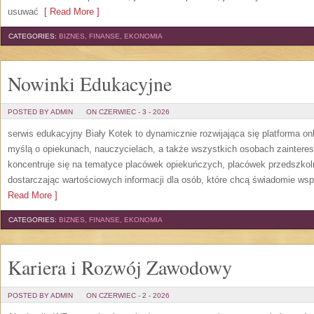
usuwać
[ Read More ]
CATEGORIES:
BIZNES, FINANSE, EKONOMIA
Nowinki Edukacyjne
POSTED BY ADMIN
ON CZERWIEC - 3 - 2026
serwis edukacyjny Biały Kotek to dynamicznie rozwijająca się platforma onl
myślą o opiekunach, nauczycielach, a także wszystkich osobach zaintere
koncentruje się na tematyce placówek opiekuńczych, placówek przedszko
dostarczając wartościowych informacji dla osób, które chcą świadomie wsp
Read More ]
CATEGORIES:
BIZNES, FINANSE, EKONOMIA
Kariera i Rozwój Zawodowy
POSTED BY ADMIN
ON CZERWIEC - 2 - 2026