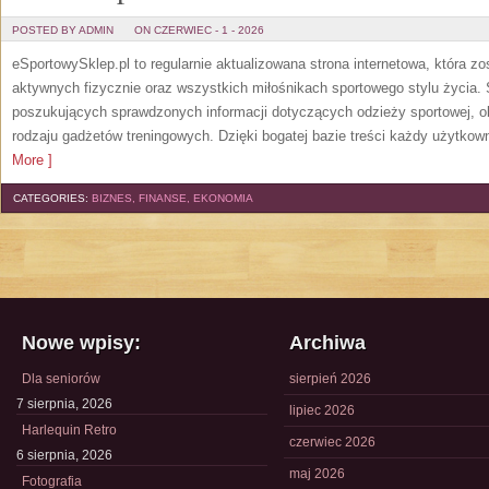
POSTED BY ADMIN
ON CZERWIEC - 1 - 2026
eSportowySklep.pl to regularnie aktualizowana strona internetowa, która z
aktywnych fizycznie oraz wszystkich miłośnikach sportowego stylu życia. 
poszukujących sprawdzonych informacji dotyczących odzieży sportowej, o
rodzaju gadżetów treningowych. Dzięki bogatej bazie treści każdy użytkown
More ]
CATEGORIES:
BIZNES, FINANSE, EKONOMIA
Nowe wpisy:
Archiwa
Dla seniorów
sierpień 2026
7 sierpnia, 2026
lipiec 2026
Harlequin Retro
czerwiec 2026
6 sierpnia, 2026
maj 2026
Fotografia