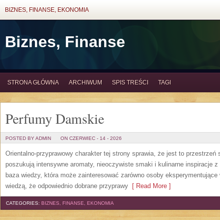
BIZNES, FINANSE, EKONOMIA
Biznes, Finanse
STRONA GŁÓWNA
ARCHIWUM
SPIS TREŚCI
TAGI
Perfumy Damskie
POSTED BY ADMIN
ON CZERWIEC - 14 - 2026
Orientalno-przyprawowy charakter tej strony sprawia, że jest to przestrzeń
poszukują intensywne aromaty, nieoczywiste smaki i kulinarne inspiracje z 
baza wiedzy, która może zainteresować zarówno osoby eksperymentujące w 
wiedzą, że odpowiednio dobrane przyprawy
[ Read More ]
CATEGORIES:
BIZNES, FINANSE, EKONOMIA