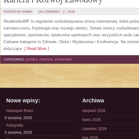
POSTED BY ADMIN
ON CZERWIEC - 2 - 2026
AkademikaWF to regularnie rozbudowywana strona internetowa, która poświ
samopoczuciu, fizjoterapii oraz rozwoju wiedzy. Serwis tworzy rozbudowan
specjalistów, sportowców, opiekunów sportowych oraz wszystkich osób za
Ciekawe kategorie to Zdrowie i Dieta i Wydarzenia i Konferencje. Na stroni
dotyczące
[ Read More ]
CATEGORIES:
BIZNES, FINANSE, EKONOMIA
Nowe wpisy:
Archiwa
Harlequin Retro
sierpień 2026
6 sierpnia, 2026
lipiec 2026
Fotografia
czerwiec 2026
5 sierpnia, 2026
maj 2026