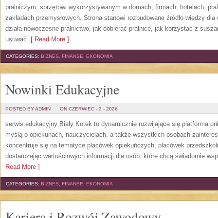
pralniczym, sprzętowi wykorzystywanym w domach, firmach, hotelach, pral
zakładach przemysłowych. Strona stanowi rozbudowane źródło wiedzy dla os
działa nowoczesne pralnictwo, jak dobierać pralnice, jak korzystać z suszar
usuwać
[ Read More ]
CATEGORIES:
BIZNES, FINANSE, EKONOMIA
Nowinki Edukacyjne
POSTED BY ADMIN
ON CZERWIEC - 3 - 2026
serwis edukacyjny Biały Kotek to dynamicznie rozwijająca się platforma onl
myślą o opiekunach, nauczycielach, a także wszystkich osobach zaintere
koncentruje się na tematyce placówek opiekuńczych, placówek przedszko
dostarczając wartościowych informacji dla osób, które chcą świadomie wsp
Read More ]
CATEGORIES:
BIZNES, FINANSE, EKONOMIA
Kariera i Rozwój Zawodowy