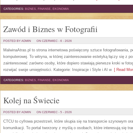
CATEGORIES:
BIZNES, FINANSE, EKONOMIA
Zawód i Biznes w Fotografii
POSTED BY ADMIN
ON CZERWIEC - 6 - 2026
MalwinaAtras.pl to strona internetowa poświęcony sztuce fotografowania, p
komputerowej. To witryna, w której zainteresowanie estetyką łączy się z
zainteresować zarówno osoby, które dopiero stawiają pierwsze kroki w fotog
rozwijać swoje umiejętności. Kategorie: Inspiracje i Style i AI w
[ Read Mor
CATEGORIES:
BIZNES, FINANSE, EKONOMIA
Kolej na Świecie
POSTED BY ADMIN
ON CZERWIEC - 5 - 2026
CTCU to cyfrowa przestrzeń, które skupia się na transporcie szynowym or
komunikacji. To portal tworzony z myślą o osobach, które interesują się tr