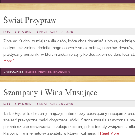
Świat Przypraw
POSTED BY ADMIN
ON CZERWIEC - 7 - 2026
Zioła od Kuchni to miejsce dla osób, które chcą doceniać ziołową kuchnię
na tym, jak zielone dodatki mogą dopełnić smak potraw, napojów, deserów
praktyczny poradnik, w którym zioła nie są tylko dodatkiem do dań, lecz s
More ]
CATEGORIES:
BIZNES, FINANSE, EKONOMIA
Szampany i Wina Musujące
POSTED BY ADMIN
ON CZERWIEC - 6 - 2026
TadzikPije.pl to obszerny magazyn internetowy poświęcony napojom z pro
znaleźć praktyczne treści dotyczące wódki. Strona została stworzona z myś
poznać sztukę serwowania i szukają miejsca, gdzie tematy związane z al
klarowny. To internetowy zakątek, w którym kulinaria
[ Read More ]