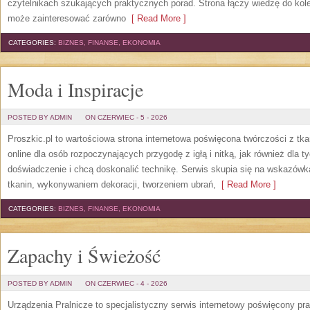
czytelnikach szukających praktycznych porad. Strona łączy wiedzę do kol
może zainteresować zarówno
[ Read More ]
CATEGORIES:
BIZNES, FINANSE, EKONOMIA
Moda i Inspiracje
POSTED BY ADMIN
ON CZERWIEC - 5 - 2026
Proszkic.pl to wartościowa strona internetowa poświęcona twórczości z tka
online dla osób rozpoczynających przygodę z igłą i nitką, jak również dla t
doświadczenie i chcą doskonalić technikę. Serwis skupia się na wskazó
tkanin, wykonywaniem dekoracji, tworzeniem ubrań,
[ Read More ]
CATEGORIES:
BIZNES, FINANSE, EKONOMIA
Zapachy i Świeżość
POSTED BY ADMIN
ON CZERWIEC - 4 - 2026
Urządzenia Pralnicze to specjalistyczny serwis internetowy poświęcony p