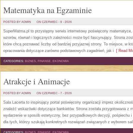
Matematyka na Egzaminie
POSTED BY ADMIN
ON CZERWIEC - 9 - 2026
SuperMatma.pl to przystępny serwis internetowy poświęcony matematyce, k
wzorów, równań i logicznych zależności może być fascynujący. Strona zos
które chcą poznawać liczby od bardziej przyjaznej strony. To miejsce, w 
opracowania dotyczące zarówno podstawowych zagadnień, jak i
[ Read Mo
CATEGORIES:
BIZNES, FINANSE, EKONOMIA
Atrakcje i Animacje
POSTED BY ADMIN
ON CZERWIEC - 7 - 2026
Sala Lacerta to inspirujący portal poświęcony organizacji imprez okoliczn
znaleźć wskazówki dotyczące bankietów. Strona została przygotowana z m
wydarzenie w sposób estetyczny, bez przypadkowych decyzji, pośpiechu i
dla tych, którzy szukają konkretnych rozwiązań związanych z wyborem sali
CATEGORIES:
BIZNES, FINANSE, EKONOMIA