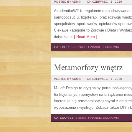
POSTED BY ADMIN
ON CZERWIEC - 2 - 2026
AkademikaWF to regularnie rozbudowywana str
samopoczuciu, fizjoterapii oraz rozwoju wie
specjalistów, sportowców, opiekunów sporto
Ciekawe kategorie to Zdrowie i Dieta i Wydarz
dotyczące
[ Read More ]
CATEGORIES:
BIZNES, FINANSE, EKONOMIA
Metamorfozy wnętrz
POSTED BY ADMIN
ON CZERWIEC - 1 - 2026
M-Loft Design to oryginalny portal poświęcon
funkcjonalnych pomysłów na urządzenie miesz
interesują się tematami związanymi z archit
wyposażenia i wystroju. Zobacz także DIY i k
CATEGORIES:
BIZNES, FINANSE, EKONOMIA