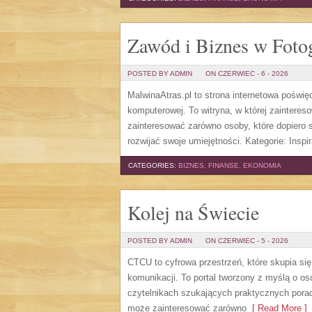
Zawód i Biznes w Fotog
POSTED BY ADMIN
ON CZERWIEC - 6 - 2026
MalwinaAtras.pl to strona internetowa poświę
komputerowej. To witryna, w której zaintere
zainteresować zarówno osoby, które dopiero st
rozwijać swoje umiejętności. Kategorie: Inspira
CATEGORIES:
BIZNES, FINANSE, EKONOMIA
Kolej na Świecie
POSTED BY ADMIN
ON CZERWIEC - 5 - 2026
CTCU to cyfrowa przestrzeń, które skupia si
komunikacji. To portal tworzony z myślą o os
czytelnikach szukających praktycznych porad
może zainteresować zarówno
[ Read More ]