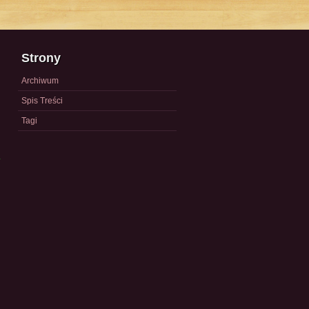
Strony
Archiwum
Spis Treści
Tagi
a
)