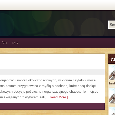
EŚCI
TAGI
C
y organizacji imprez okolicznościowych, w którym czytelnik może
his
ona została przygotowana z myślą o osobach, które chcą dopiąć
dkowych decyzji, pośpiechu i organizacyjnego chaosu. To miejsce
zań związanych z wyborem sali,
[ Read More ]