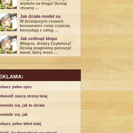
artykule na blogu! Dzisiaj
chcemy ...
Jak działa model su
W dzisiejszych czasach
konsumenci ‌coraz częściej
korzystają z usług⁤ ...
Jak uniknąć kłopo
Witajcie, drodzy Czytelnicy!
Dzisiaj pragniemy poruszyć
temat, który może ...
EKLAMA:
obacz pełen opis
dwiedź naszą stronę tutaj
owiedz się, jak to działa
owiedz się, jak
obacz pełen tekst tutaj
ejdź, by dowiedzieć się więcej