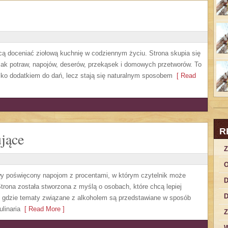
hcą doceniać ziołową kuchnię w codziennym życiu. Strona skupia się
mak potraw, napojów, deserów, przekąsek i domowych przetworów. To
ylko dodatkiem do dań, lecz stają się naturalnym sposobem
[ Read
R
jące
Z
O
owy poświęcony napojom z procentami, w którym czytelnik może
D
trona została stworzona z myślą o osobach, które chcą lepiej
D
, gdzie tematy związane z alkoholem są przedstawiane w sposób
linaria
[ Read More ]
Z
W