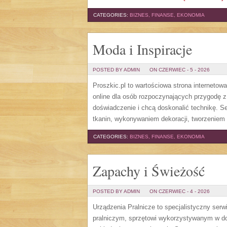
CATEGORIES:
BIZNES, FINANSE, EKONOMIA
Moda i Inspiracje
POSTED BY ADMIN
ON CZERWIEC - 5 - 2026
Proszkic.pl to wartościowa strona internetow
online dla osób rozpoczynających przygodę z i
doświadczenie i chcą doskonalić technikę. 
tkanin, wykonywaniem dekoracji, tworzeniem 
CATEGORIES:
BIZNES, FINANSE, EKONOMIA
Zapachy i Świeżość
POSTED BY ADMIN
ON CZERWIEC - 4 - 2026
Urządzenia Pralnicze to specjalistyczny ser
pralniczym, sprzętowi wykorzystywanym w dom