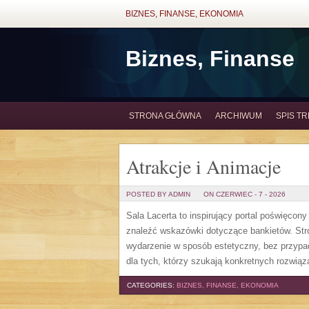
BIZNES, FINANSE, EKONOMIA
Biznes, Finanse
STRONA GŁÓWNA
ARCHIWUM
SPIS TR
Atrakcje i Animacje
POSTED BY ADMIN
ON CZERWIEC - 7 - 2026
Sala Lacerta to inspirujący portal poświęcon
znaleźć wskazówki dotyczące bankietów. Str
wydarzenie w sposób estetyczny, bez przypa
dla tych, którzy szukają konkretnych rozwią
CATEGORIES:
BIZNES, FINANSE, EKONOMIA