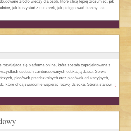
budowane źródło wiedzy dla osób, które chcą lepiej zrozumieć, jak
alnice, jak korzystać z suszarek, jak pielęgnować tkaniny, jak
 rozwijająca się platforma online, która została zaprojektowana z
 wszystkich osobach zainteresowanych edukacją dzieci. Serwis
uńczych, placówek przedszkolnych oraz placówek edukacyjnych,
ób, które chcą świadomie wspierać rozwój dziecka. Strona stanowi
[
odowy