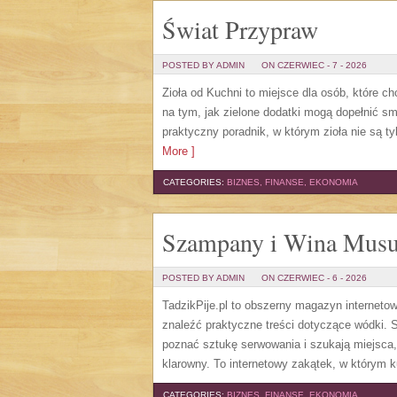
Świat Przypraw
POSTED BY ADMIN
ON CZERWIEC - 7 - 2026
Zioła od Kuchni to miejsce dla osób, które c
na tym, jak zielone dodatki mogą dopełnić s
praktyczny poradnik, w którym zioła nie są t
More ]
CATEGORIES:
BIZNES, FINANSE, EKONOMIA
Szampany i Wina Musu
POSTED BY ADMIN
ON CZERWIEC - 6 - 2026
TadzikPije.pl to obszerny magazyn internet
znaleźć praktyczne treści dotyczące wódki. S
poznać sztukę serwowania i szukają miejsca
klarowny. To internetowy zakątek, w którym ku
CATEGORIES:
BIZNES, FINANSE, EKONOMIA