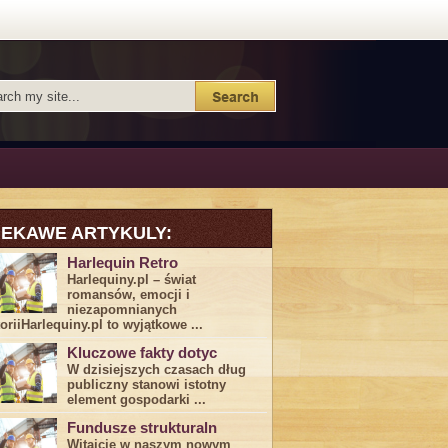
IEKAWE ARTYKULY:
Harlequin Retro
Harlequiny.pl – świat
romansów, emocji i
niezapomnianych
toriiHarlequiny.pl to wyjątkowe ...
Kluczowe fakty dotyc
W dzisiejszych czasach dług
publiczny stanowi istotny
element gospodarki ...
Fundusze strukturaln
Witajcie w naszym nowym