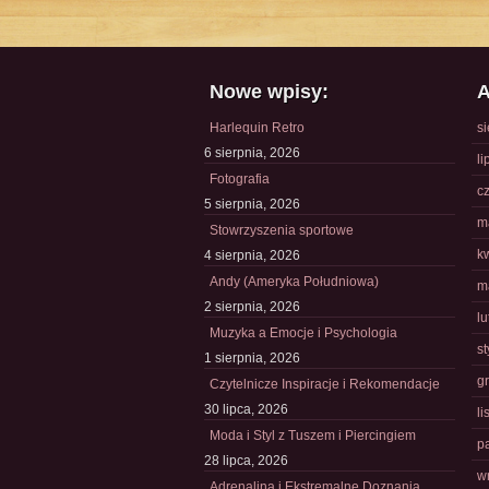
Nowe wpisy:
A
Harlequin Retro
s
6 sierpnia, 2026
li
Fotografia
c
5 sierpnia, 2026
m
Stowrzyszenia sportowe
k
4 sierpnia, 2026
Andy (Ameryka Południowa)
m
2 sierpnia, 2026
l
Muzyka a Emocje i Psychologia
s
1 sierpnia, 2026
g
Czytelnicze Inspiracje i Rekomendacje
30 lipca, 2026
l
Moda i Styl z Tuszem i Piercingiem
p
28 lipca, 2026
w
Adrenalina i Ekstremalne Doznania