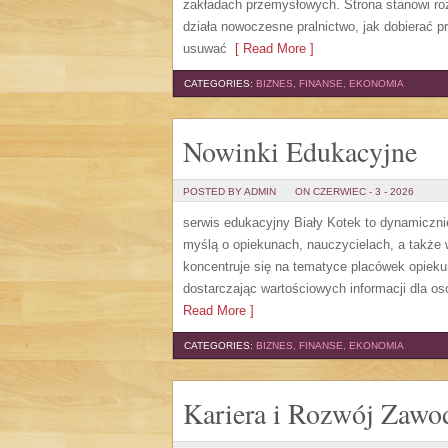
zakładach przemysłowych. Strona stanowi roz
działa nowoczesne pralnictwo, jak dobierać pr
usuwać
[ Read More ]
CATEGORIES:
BIZNES, FINANSE, EKONOMIA
Nowinki Edukacyjne
POSTED BY ADMIN
ON CZERWIEC - 3 - 2026
serwis edukacyjny Biały Kotek to dynamicznie
myślą o opiekunach, nauczycielach, a także
koncentruje się na tematyce placówek opiek
dostarczając wartościowych informacji dla os
Read More ]
CATEGORIES:
BIZNES, FINANSE, EKONOMIA
Kariera i Rozwój Zaw