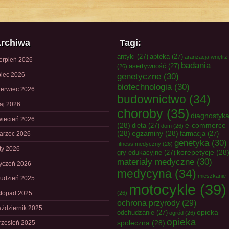
rchiwa
Tagi:
antyki
(27)
apteka
(27)
aranżacja wnętrz
ierpień 2026
badania
asertywność
(27)
(26)
piec 2026
genetyczne
(30)
biotechnologia
(30)
zerwiec 2026
budownictwo
(34)
aj 2026
choroby
(35)
diagnostyk
wiecień 2026
(28)
e-commerce
dieta
(27)
dom
(26)
(28)
egzaminy
(28)
farmacja
(27)
arzec 2026
genetyka
(30)
fitness medyczny
(26)
uty 2026
korepetycje
(28
gry edukacyjne
(27)
materiały medyczne
(30)
tyczeń 2026
medycyna
(34)
mieszkanie
rudzień 2025
motocykle
(39)
istopad 2025
(26)
ochrona przyrody
(29)
aździernik 2025
opieka
odchudzanie
(27)
ogród
(26)
opieka
społeczna
(28)
rzesień 2025