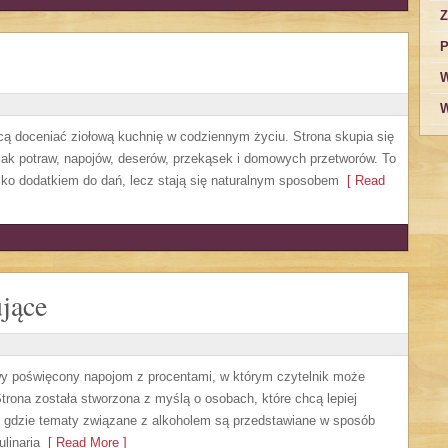
Z
P
W
W
hcą doceniać ziołową kuchnię w codziennym życiu. Strona skupia się
mak potraw, napojów, deserów, przekąsek i domowych przetworów. To
ylko dodatkiem do dań, lecz stają się naturalnym sposobem
[ Read
jące
owy poświęcony napojom z procentami, w którym czytelnik może
trona została stworzona z myślą o osobach, które chcą lepiej
, gdzie tematy związane z alkoholem są przedstawiane w sposób
linaria
[ Read More ]