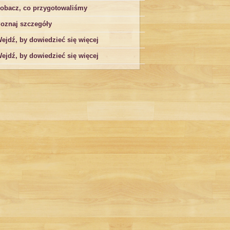
obacz, co przygotowaliśmy
oznaj szczegóły
ejdź, by dowiedzieć się więcej
ejdź, by dowiedzieć się więcej