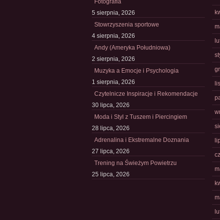
Fotografia
k
5 sierpnia, 2026
Stowrzyszenia sportowe
m
4 sierpnia, 2026
l
Andy (Ameryka Południowa)
s
2 sierpnia, 2026
g
Muzyka a Emocje i Psychologia
1 sierpnia, 2026
l
Czytelnicze Inspiracje i Rekomendacje
p
30 lipca, 2026
w
Moda i Styl z Tuszem i Piercingiem
s
28 lipca, 2026
Adrenalina i Ekstremalne Doznania
li
27 lipca, 2026
c
Trening na Świeżym Powietrzu
m
25 lipca, 2026
k
m
l