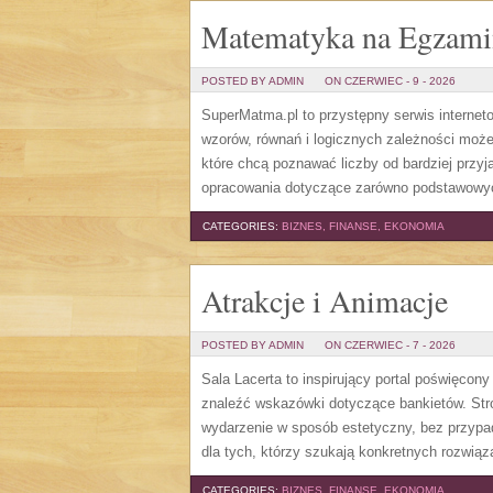
Matematyka na Egzami
POSTED BY ADMIN
ON CZERWIEC - 9 - 2026
SuperMatma.pl to przystępny serwis internet
wzorów, równań i logicznych zależności może
które chcą poznawać liczby od bardziej przyj
opracowania dotyczące zarówno podstawowych
CATEGORIES:
BIZNES, FINANSE, EKONOMIA
Atrakcje i Animacje
POSTED BY ADMIN
ON CZERWIEC - 7 - 2026
Sala Lacerta to inspirujący portal poświęcon
znaleźć wskazówki dotyczące bankietów. Str
wydarzenie w sposób estetyczny, bez przypa
dla tych, którzy szukają konkretnych rozwią
CATEGORIES:
BIZNES, FINANSE, EKONOMIA