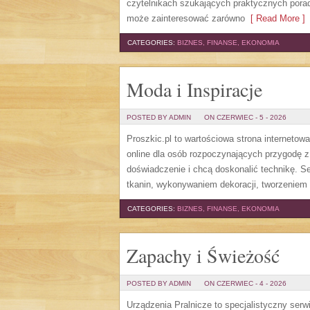
czytelnikach szukających praktycznych porad
może zainteresować zarówno
[ Read More ]
CATEGORIES:
BIZNES, FINANSE, EKONOMIA
Moda i Inspiracje
POSTED BY ADMIN
ON CZERWIEC - 5 - 2026
Proszkic.pl to wartościowa strona internetow
online dla osób rozpoczynających przygodę z i
doświadczenie i chcą doskonalić technikę. 
tkanin, wykonywaniem dekoracji, tworzeniem 
CATEGORIES:
BIZNES, FINANSE, EKONOMIA
Zapachy i Świeżość
POSTED BY ADMIN
ON CZERWIEC - 4 - 2026
Urządzenia Pralnicze to specjalistyczny ser