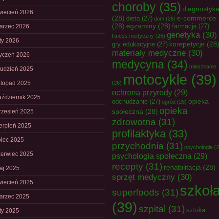
choroby
(35)
diagnostyk
wiecień 2026
(28)
e-commerce
dieta
(27)
dom
(26)
(28)
egzaminy
(28)
farmacja
(27)
arzec 2026
genetyka
(30)
fitness medyczny
(26)
uty 2026
korepetycje
(28
gry edukacyjne
(27)
materiały medyczne
(30)
tyczeń 2026
medycyna
(34)
mieszkanie
rudzień 2025
motocykle
(39)
istopad 2025
(26)
ochrona przyrody
(29)
aździernik 2025
opieka
odchudzanie
(27)
ogród
(26)
opieka
społeczna
(28)
rzesień 2025
zdrowotna
(31)
ierpień 2025
profilaktyka
(33)
piec 2025
przychodnia
(31)
psychologia
(2
zerwiec 2025
psychologia społeczna
(29)
recepty
(31)
rehabilitacja
(28)
aj 2025
sprzęt medyczny
(30)
wiecień 2025
szkoł
superfoods
(31)
arzec 2025
(39)
szpital
(31)
sztuka
uty 2025