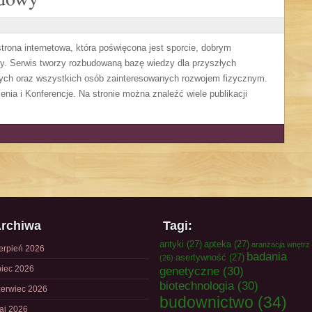
ona internetowa, która poświęcona jest sporcie, dobrym
dzy. Serwis tworzy rozbudowaną bazę wiedzy dla przyszłych
wych oraz wszystkich osób zainteresowanych rozwojem fizycznym.
enia i Konferencje. Na stronie można znaleźć wiele publikacji
rchiwa
Tagi:
antyki
(27)
apteka
(27)
aranżacja wnętrz
ierpień 2026
badania
asertywność
(27)
(26)
piec 2026
genetyczne
(30)
biotechnologia
(30)
zerwiec 2026
budownictwo
(34)
aj 2026