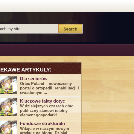
IEKAWE ARTYKULY:
Dla seniorów
Ortex Poland – nowoczesny
portal o ortopedii, rehabilitacji i
świadomym ...
Kluczowe fakty dotyc
W dzisiejszych czasach dług
publiczny stanowi istotny
element gospodarki ...
Fundusze strukturaln
Witajcie w naszym nowym
artykule na blogu! Dzisiaj