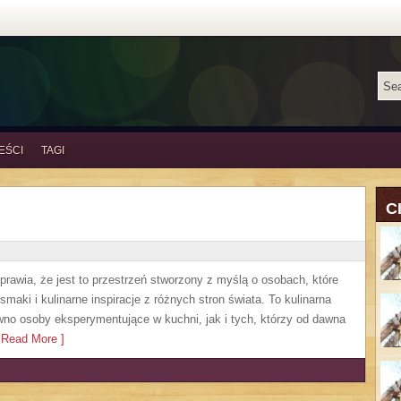
EŚCI
TAGI
C
sprawia, że jest to przestrzeń stworzony z myślą o osobach, które
aki i kulinarne inspiracje z różnych stron świata. To kulinarna
no osoby eksperymentujące w kuchni, jak i tych, którzy od dawna
Read More ]