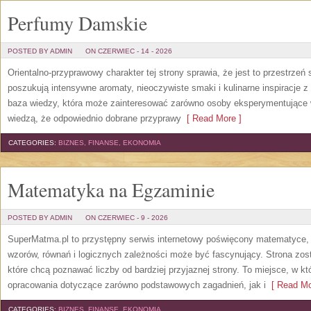
Perfumy Damskie
POSTED BY ADMIN
ON CZERWIEC - 14 - 2026
Orientalno-przyprawowy charakter tej strony sprawia, że jest to przestrzeń
poszukują intensywne aromaty, nieoczywiste smaki i kulinarne inspiracje z 
baza wiedzy, która może zainteresować zarówno osoby eksperymentujące w 
wiedzą, że odpowiednio dobrane przyprawy
[ Read More ]
CATEGORIES:
BIZNES, FINANSE, EKONOMIA
Matematyka na Egzaminie
POSTED BY ADMIN
ON CZERWIEC - 9 - 2026
SuperMatma.pl to przystępny serwis internetowy poświęcony matematyce, k
wzorów, równań i logicznych zależności może być fascynujący. Strona zos
które chcą poznawać liczby od bardziej przyjaznej strony. To miejsce, w 
opracowania dotyczące zarówno podstawowych zagadnień, jak i
[ Read Mo
CATEGORIES:
BIZNES, FINANSE, EKONOMIA