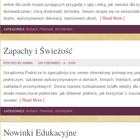
online dla osób rozpoczynających przygodę z igłą i nitką, jak również dla t
doświadczenie i chcą doskonalić technikę. Serwis skupia się na wskazó
tkanin, wykonywaniem dekoracji, tworzeniem ubrań,
[ Read More ]
CATEGORIES:
BIZNES, FINANSE, EKONOMIA
Zapachy i Świeżość
POSTED BY ADMIN
ON CZERWIEC - 4 - 2026
Urządzenia Pralnicze to specjalistyczny serwis internetowy poświęcony p
pralniczym, sprzętowi wykorzystywanym w domach, firmach, hotelach, pral
zakładach przemysłowych. Strona stanowi rozbudowane źródło wiedzy dla os
działa nowoczesne pralnictwo, jak dobierać pralnice, jak korzystać z suszar
usuwać
[ Read More ]
CATEGORIES:
BIZNES, FINANSE, EKONOMIA
Nowinki Edukacyjne