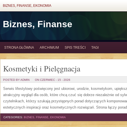
BIZNES, FINANSE, EKONOMIA
Biznes, Finanse
STRONA GŁÓWNA
ARCHIWUM
SPIS TREŚCI
TAGI
Kosmetyki i Pielęgnacja
POSTED BY ADMIN
ON CZERWIEC - 15 - 2026
Serwis lifestylowy poświęcony jest ubiorowi, urodzie, kosmetykom, upięk
atrakcyjny wygląd dla osób, które chcą czuć się dobrze niezależnie od syl
czytelnikach, którzy szukają przystępnych porad dotyczących komponowani
estetycznych inspiracji oraz kosmetycznych rozwiązań. Strona łączy pora
CATEGORIES:
BIZNES, FINANSE, EKONOMIA