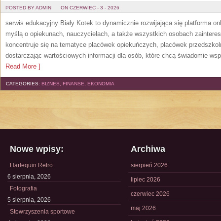
POSTED BY ADMIN
ON CZERWIEC - 3 - 2026
serwis edukacyjny Biały Kotek to dynamicznie rozwijająca się platforma onl
myślą o opiekunach, nauczycielach, a także wszystkich osobach zaintere
koncentruje się na tematyce placówek opiekuńczych, placówek przedszko
dostarczając wartościowych informacji dla osób, które chcą świadomie wsp
Read More ]
CATEGORIES:
BIZNES, FINANSE, EKONOMIA
Nowe wpisy:
Archiwa
Harlequin Retro
sierpień 2026
6 sierpnia, 2026
lipiec 2026
Fotografia
czerwiec 2026
5 sierpnia, 2026
maj 2026
Stowrzyszenia sportowe