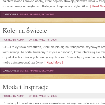
zainteresować zarówno osoby, które dopiero stawiają pierwsze kroki w fotog
rozwijać swoje umiejętności. Kategorie: Inspiracje i Style i AI w
[ Read Mor
CATEGORIES:
BIZNES, FINANSE, EKONOMIA
Kolej na Świecie
POSTED BY ADMIN
ON CZERWIEC - 5 - 2026
CTCU to cyfrowa przestrzeń, które skupia się na transporcie szynowym or
komunikacji. To portal tworzony z myślą o osobach, które interesują się tr
czytelnikach szukających praktycznych porad. Strona łączy wiedzę do kol
może zainteresować zarówno
[ Read More ]
CATEGORIES:
BIZNES, FINANSE, EKONOMIA
Moda i Inspiracje
POSTED BY ADMIN
ON CZERWIEC - 5 - 2026
Proszkic.pl to wartościowa strona internetowa poświęcona twórczości z tka