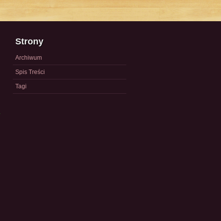
Strony
Archiwum
Spis Treści
Tagi
a
)