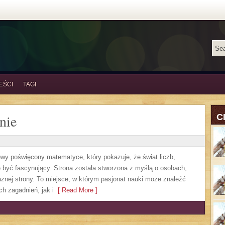
EŚCI
TAGI
nie
C
owy poświęcony matematyce, który pokazuje, że świat liczb,
 być fascynujący. Strona została stworzona z myślą o osobach,
aznej strony. To miejsce, w którym pasjonat nauki może znaleźć
 zagadnień, jak i
[ Read More ]