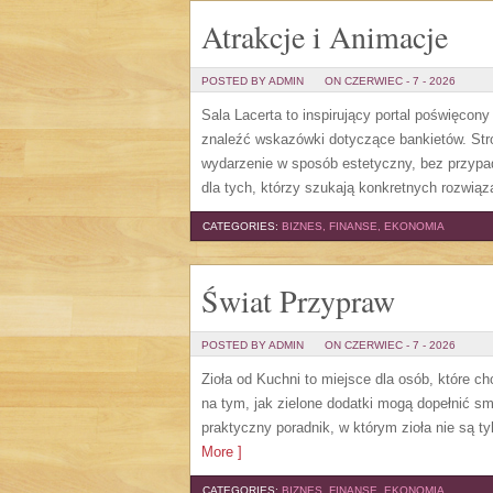
Atrakcje i Animacje
POSTED BY ADMIN
ON CZERWIEC - 7 - 2026
Sala Lacerta to inspirujący portal poświęcon
znaleźć wskazówki dotyczące bankietów. Str
wydarzenie w sposób estetyczny, bez przypa
dla tych, którzy szukają konkretnych rozwią
CATEGORIES:
BIZNES, FINANSE, EKONOMIA
Świat Przypraw
POSTED BY ADMIN
ON CZERWIEC - 7 - 2026
Zioła od Kuchni to miejsce dla osób, które c
na tym, jak zielone dodatki mogą dopełnić s
praktyczny poradnik, w którym zioła nie są t
More ]
CATEGORIES:
BIZNES, FINANSE, EKONOMIA