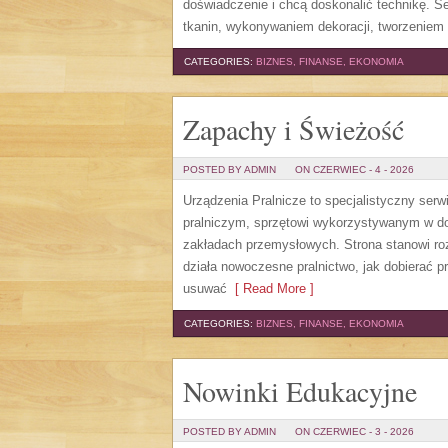
doświadczenie i chcą doskonalić technikę. 
tkanin, wykonywaniem dekoracji, tworzeniem 
CATEGORIES:
BIZNES, FINANSE, EKONOMIA
Zapachy i Świeżość
POSTED BY ADMIN
ON CZERWIEC - 4 - 2026
Urządzenia Pralnicze to specjalistyczny ser
pralniczym, sprzętowi wykorzystywanym w dom
zakładach przemysłowych. Strona stanowi roz
działa nowoczesne pralnictwo, jak dobierać pr
usuwać
[ Read More ]
CATEGORIES:
BIZNES, FINANSE, EKONOMIA
Nowinki Edukacyjne
POSTED BY ADMIN
ON CZERWIEC - 3 - 2026