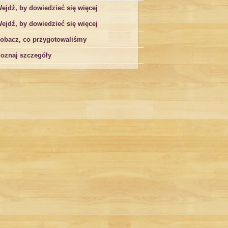
ejdź, by dowiedzieć się więcej
ejdź, by dowiedzieć się więcej
obacz, co przygotowaliśmy
oznaj szczegóły