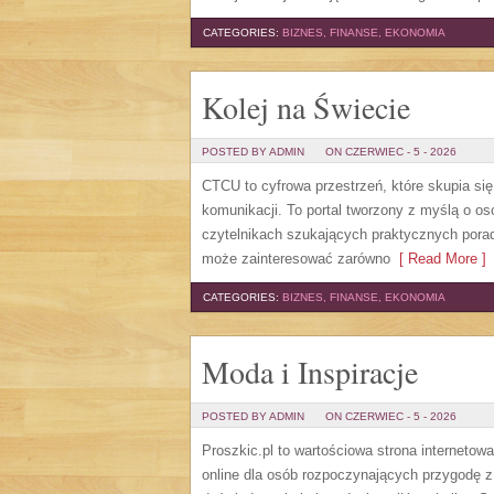
CATEGORIES:
BIZNES, FINANSE, EKONOMIA
Kolej na Świecie
POSTED BY ADMIN
ON CZERWIEC - 5 - 2026
CTCU to cyfrowa przestrzeń, które skupia si
komunikacji. To portal tworzony z myślą o os
czytelnikach szukających praktycznych porad
może zainteresować zarówno
[ Read More ]
CATEGORIES:
BIZNES, FINANSE, EKONOMIA
Moda i Inspiracje
POSTED BY ADMIN
ON CZERWIEC - 5 - 2026
Proszkic.pl to wartościowa strona internetow
online dla osób rozpoczynających przygodę z i