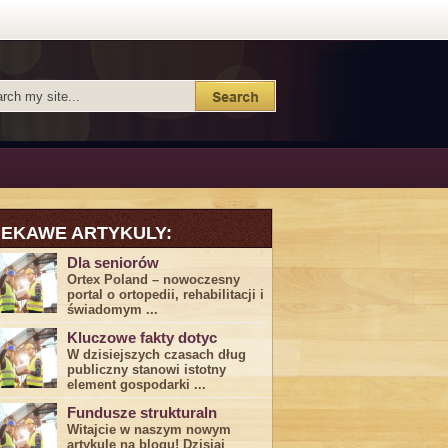
IEKAWE ARTYKULY:
Dla seniorów
Ortex Poland – nowoczesny
portal o ortopedii, rehabilitacji i
świadomym ...
Kluczowe fakty dotyc
W dzisiejszych czasach dług
publiczny stanowi istotny
element gospodarki ...
Fundusze strukturaln
Witajcie w naszym nowym
artykule na blogu! Dzisiaj