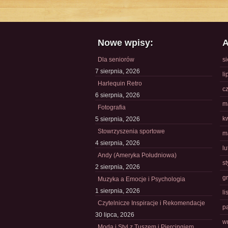
Nowe wpisy:
A
Dla seniorów
s
7 sierpnia, 2026
li
Harlequin Retro
c
6 sierpnia, 2026
m
Fotografia
k
5 sierpnia, 2026
Stowrzyszenia sportowe
m
4 sierpnia, 2026
l
Andy (Ameryka Południowa)
s
2 sierpnia, 2026
g
Muzyka a Emocje i Psychologia
1 sierpnia, 2026
l
Czytelnicze Inspiracje i Rekomendacje
p
30 lipca, 2026
w
Moda i Styl z Tuszem i Piercingiem