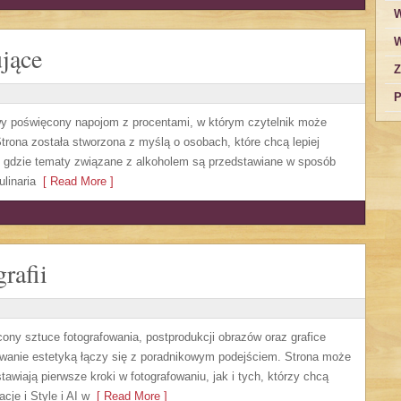
W
W
jące
Z
P
owy poświęcony napojom z procentami, w którym czytelnik może
trona została stworzona z myślą o osobach, które chcą lepiej
, gdzie tematy związane z alkoholem są przedstawiane w sposób
linaria
[ Read More ]
rafii
cony sztuce fotografowania, postprodukcji obrazów oraz grafice
sowanie estetyką łączy się z poradnikowym podejściem. Strona może
awiają pierwsze kroki w fotografowaniu, jak i tych, którzy chcą
cje i Style i AI w
[ Read More ]