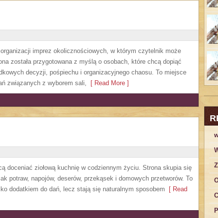
y organizacji imprez okolicznościowych, w którym czytelnik może
ona została przygotowana z myślą o osobach, które chcą dopiąć
dkowych decyzji, pośpiechu i organizacyjnego chaosu. To miejsce
zań związanych z wyborem sali,
[ Read More ]
R
w
W
Z
hcą doceniać ziołową kuchnię w codziennym życiu. Strona skupia się
mak potraw, napojów, deserów, przekąsek i domowych przetworów. To
O
ylko dodatkiem do dań, lecz stają się naturalnym sposobem
[ Read
C
P