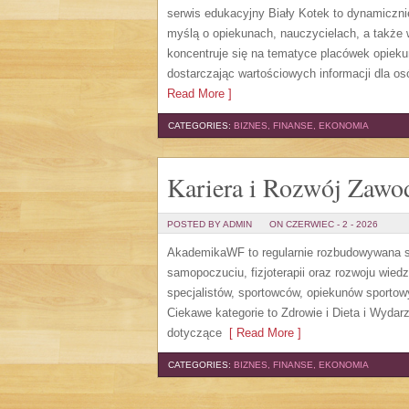
serwis edukacyjny Biały Kotek to dynamicznie
myślą o opiekunach, nauczycielach, a także
koncentruje się na tematyce placówek opiek
dostarczając wartościowych informacji dla os
Read More ]
CATEGORIES:
BIZNES, FINANSE, EKONOMIA
Kariera i Rozwój Zaw
POSTED BY ADMIN
ON CZERWIEC - 2 - 2026
AkademikaWF to regularnie rozbudowywana str
samopoczuciu, fizjoterapii oraz rozwoju wie
specjalistów, sportowców, opiekunów sporto
Ciekawe kategorie to Zdrowie i Dieta i Wydarz
dotyczące
[ Read More ]
CATEGORIES:
BIZNES, FINANSE, EKONOMIA