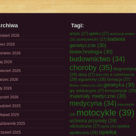
rchiwa
Tagi:
antyki
(27)
apteka
(27)
aranżacja wnętrz
ierpień 2026
badania
asertywność
(27)
(26)
piec 2026
genetyczne
(30)
biotechnologia
(30)
zerwiec 2026
budownictwo
(34)
aj 2026
choroby
(35)
diagnostyk
wiecień 2026
(28)
e-commerce
dieta
(27)
dom
(26)
(28)
egzaminy
(28)
farmacja
(27)
arzec 2026
genetyka
(30)
fitness medyczny
(26)
uty 2026
korepetycje
(28
gry edukacyjne
(27)
materiały medyczne
(30)
tyczeń 2026
medycyna
(34)
mieszkanie
rudzień 2025
motocykle
(39)
istopad 2025
(26)
ochrona przyrody
(29)
aździernik 2025
opieka
odchudzanie
(27)
ogród
(26)
opieka
społeczna
(28)
rzesień 2025