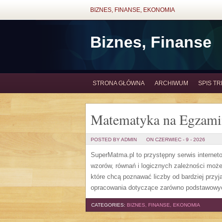
BIZNES, FINANSE, EKONOMIA
Biznes, Finanse
STRONA GŁÓWNA
ARCHIWUM
SPIS TR
Matematyka na Egzami
POSTED BY ADMIN
ON CZERWIEC - 9 - 2026
SuperMatma.pl to przystępny serwis internet
wzorów, równań i logicznych zależności może
które chcą poznawać liczby od bardziej przyj
opracowania dotyczące zarówno podstawowych
CATEGORIES:
BIZNES, FINANSE, EKONOMIA