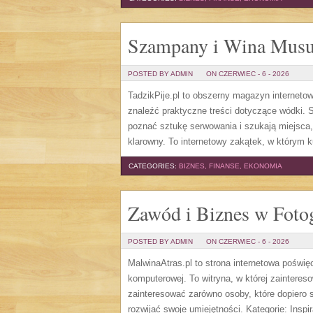
Szampany i Wina Musu
POSTED BY ADMIN
ON CZERWIEC - 6 - 2026
TadzikPije.pl to obszerny magazyn internet
znaleźć praktyczne treści dotyczące wódki. S
poznać sztukę serwowania i szukają miejsca
klarowny. To internetowy zakątek, w którym ku
CATEGORIES:
BIZNES, FINANSE, EKONOMIA
Zawód i Biznes w Fotog
POSTED BY ADMIN
ON CZERWIEC - 6 - 2026
MalwinaAtras.pl to strona internetowa poświę
komputerowej. To witryna, w której zaintere
zainteresować zarówno osoby, które dopiero st
rozwijać swoje umiejętności. Kategorie: Inspira