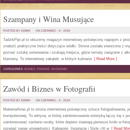
Szampany i Wina Musujące
POSTED BY ADMIN
ON CZERWIEC - 6 - 2026
TadzikPije.pl to obszerny magazyn internetowy poświęcony napojom z pro
znaleźć praktyczne treści dotyczące wódki. Strona została stworzona z myś
poznać sztukę serwowania i szukają miejsca, gdzie tematy związane z al
klarowny. To internetowy zakątek, w którym kulinaria
[ Read More ]
CATEGORIES:
BIZNES, FINANSE, EKONOMIA
Zawód i Biznes w Fotografii
POSTED BY ADMIN
ON CZERWIEC - 6 - 2026
MalwinaAtras.pl to strona internetowa poświęcony sztuce fotografowania, p
komputerowej. To witryna, w której zainteresowanie estetyką łączy się z
zainteresować zarówno osoby, które dopiero stawiają pierwsze kroki w fotog
rozwijać swoje umiejętności. Kategorie: Inspiracje i Style i AI w
[ Read Mor