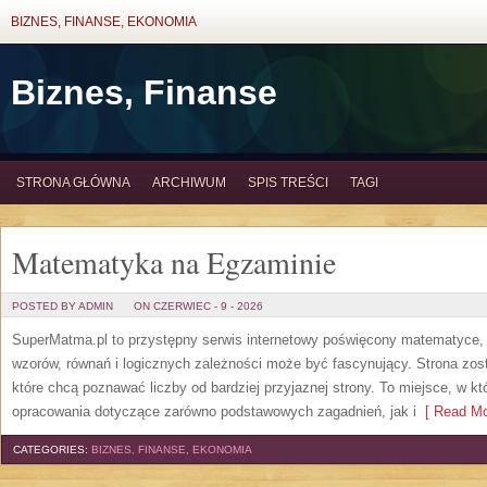
BIZNES, FINANSE, EKONOMIA
Biznes, Finanse
STRONA GŁÓWNA
ARCHIWUM
SPIS TREŚCI
TAGI
Matematyka na Egzaminie
POSTED BY ADMIN
ON CZERWIEC - 9 - 2026
SuperMatma.pl to przystępny serwis internetowy poświęcony matematyce, k
wzorów, równań i logicznych zależności może być fascynujący. Strona zos
które chcą poznawać liczby od bardziej przyjaznej strony. To miejsce, w 
opracowania dotyczące zarówno podstawowych zagadnień, jak i
[ Read Mo
CATEGORIES:
BIZNES, FINANSE, EKONOMIA