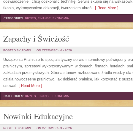
doświadczenie i chcą doskonalić technikę. Serwis skupia się na wskazó
tkanin, wykonywaniem dekoracji, tworzeniem ubrań,
[ Read More ]
CATEGORIES:
BIZNES, FINANSE, EKONOMIA
Zapachy i Świeżość
POSTED BY ADMIN
ON CZERWIEC - 4 - 2026
Urządzenia Pralnicze to specjalistyczny serwis internetowy poświęcony p
pralniczym, sprzętowi wykorzystywanym w domach, firmach, hotelach, pral
zakładach przemysłowych. Strona stanowi rozbudowane źródło wiedzy dla os
działa nowoczesne pralnictwo, jak dobierać pralnice, jak korzystać z suszar
usuwać
[ Read More ]
CATEGORIES:
BIZNES, FINANSE, EKONOMIA
Nowinki Edukacyjne
POSTED BY ADMIN
ON CZERWIEC - 3 - 2026