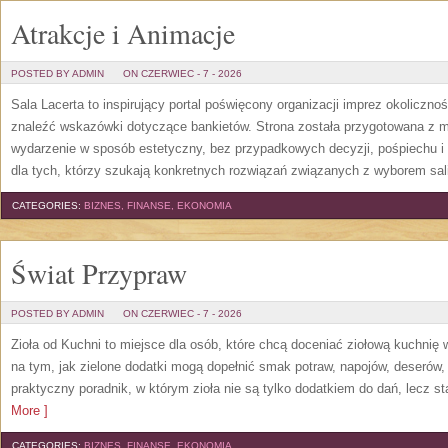
Atrakcje i Animacje
POSTED BY ADMIN
ON CZERWIEC - 7 - 2026
Sala Lacerta to inspirujący portal poświęcony organizacji imprez okoliczn
znaleźć wskazówki dotyczące bankietów. Strona została przygotowana z m
wydarzenie w sposób estetyczny, bez przypadkowych decyzji, pośpiechu i
dla tych, którzy szukają konkretnych rozwiązań związanych z wyborem sali
CATEGORIES:
BIZNES, FINANSE, EKONOMIA
Świat Przypraw
POSTED BY ADMIN
ON CZERWIEC - 7 - 2026
Zioła od Kuchni to miejsce dla osób, które chcą doceniać ziołową kuchnię
na tym, jak zielone dodatki mogą dopełnić smak potraw, napojów, deserów
praktyczny poradnik, w którym zioła nie są tylko dodatkiem do dań, lecz s
More ]
CATEGORIES:
BIZNES, FINANSE, EKONOMIA