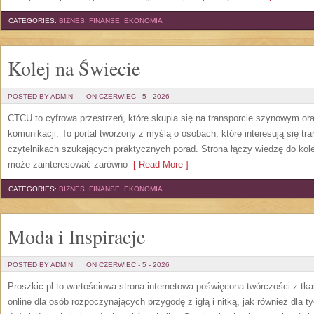
CATEGORIES:
BIZNES, FINANSE, EKONOMIA
Kolej na Świecie
POSTED BY ADMIN
ON CZERWIEC - 5 - 2026
CTCU to cyfrowa przestrzeń, które skupia się na transporcie szynowym or
komunikacji. To portal tworzony z myślą o osobach, które interesują się tr
czytelnikach szukających praktycznych porad. Strona łączy wiedzę do kol
może zainteresować zarówno
[ Read More ]
CATEGORIES:
BIZNES, FINANSE, EKONOMIA
Moda i Inspiracje
POSTED BY ADMIN
ON CZERWIEC - 5 - 2026
Proszkic.pl to wartościowa strona internetowa poświęcona twórczości z tka
online dla osób rozpoczynających przygodę z igłą i nitką, jak również dla t