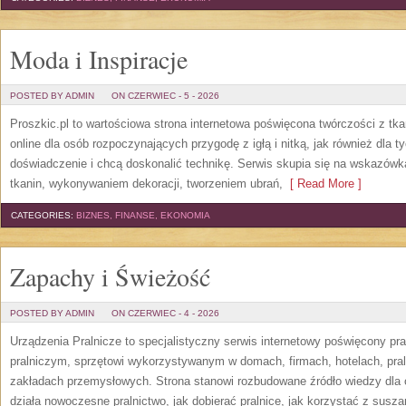
Moda i Inspiracje
POSTED BY ADMIN
ON CZERWIEC - 5 - 2026
Proszkic.pl to wartościowa strona internetowa poświęcona twórczości z tka
online dla osób rozpoczynających przygodę z igłą i nitką, jak również dla t
doświadczenie i chcą doskonalić technikę. Serwis skupia się na wskazó
tkanin, wykonywaniem dekoracji, tworzeniem ubrań,
[ Read More ]
CATEGORIES:
BIZNES, FINANSE, EKONOMIA
Zapachy i Świeżość
POSTED BY ADMIN
ON CZERWIEC - 4 - 2026
Urządzenia Pralnicze to specjalistyczny serwis internetowy poświęcony p
pralniczym, sprzętowi wykorzystywanym w domach, firmach, hotelach, pral
zakładach przemysłowych. Strona stanowi rozbudowane źródło wiedzy dla os
działa nowoczesne pralnictwo, jak dobierać pralnice, jak korzystać z suszar