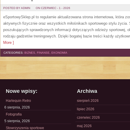
POSTED BY ADMIN
ON CZERWIEC - 1 - 2026
eSportowySklep.pl to regularnie aktualizowana strona internetowa, która z
aktywnych fizycznie oraz wszystkich miłośnikach sportowego stylu życia. 
poszukujących sprawdzonych informacji dotyczących odzieży sportowej, o
rodzaju gadżetów treningowych. Dzięki bogatej bazie treści każdy użytkown
More ]
CATEGORIES:
BIZNES, FINANSE, EKONOMIA
Nowe wpisy:
Archiwa
Harlequin Retro
sierpień 2026
6 sierpnia, 2026
lipiec 2026
Fotografia
czerwiec 2026
5 sierpnia, 2026
maj 2026
Stowrzyszenia sportowe