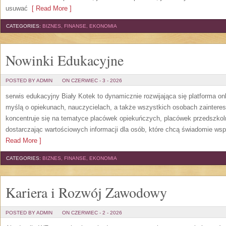
usuwać
[ Read More ]
CATEGORIES:
BIZNES, FINANSE, EKONOMIA
Nowinki Edukacyjne
POSTED BY ADMIN
ON CZERWIEC - 3 - 2026
serwis edukacyjny Biały Kotek to dynamicznie rozwijająca się platforma onl
myślą o opiekunach, nauczycielach, a także wszystkich osobach zaintere
koncentruje się na tematyce placówek opiekuńczych, placówek przedszko
dostarczając wartościowych informacji dla osób, które chcą świadomie wsp
Read More ]
CATEGORIES:
BIZNES, FINANSE, EKONOMIA
Kariera i Rozwój Zawodowy
POSTED BY ADMIN
ON CZERWIEC - 2 - 2026