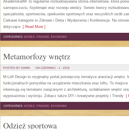
AkademikaWF to regularnie rozbudowywana strona internetowa, która poświ
samopoczuciu, fizjoterapii oraz rozwoju wiedzy. Serwis tworzy rozbudowan
specjalistów, sportowców, opiekunów sportowych oraz wszystkich osób za
Ciekawe kategorie to Zdrowie i Dieta i Wydarzenia i Konferencje. Na stroni
dotyczące
[ Read More ]
CATEGORIES:
BIZNES, FINANSE, EKONOMIA
Metamorfozy wnętrz
POSTED BY ADMIN
ON CZERWIEC - 1 - 2026
M-Loft Design to oryginalny portal poświęcony tematyce aranżacji wnętrz, 
funkcjonalnych pomysłów na urządzenie mieszkania oraz loftu. To miejsce 
interesują się tematami związanymi z architekturą, ozdabianiem wnętrz or
wyposażenia i wystroju. Zobacz także DIY i kreatywne projekty i Trendy
[ 
CATEGORIES:
BIZNES, FINANSE, EKONOMIA
Odzież sportowa