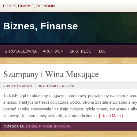
BIZNES, FINANSE, EKONOMIA
Biznes, Finanse
STRONA GŁÓWNA
ARCHIWUM
SPIS TREŚCI
TAGI
Szampany i Wina Musujące
POSTED BY ADMIN
ON CZERWIEC - 6 - 2026
TadzikPije.pl to obszerny magazyn internetowy poświęcony napojom z pro
znaleźć praktyczne treści dotyczące wódki. Strona została stworzona z myś
poznać sztukę serwowania i szukają miejsca, gdzie tematy związane z al
klarowny. To internetowy zakątek, w którym kulinaria
[ Read More ]
CATEGORIES:
BIZNES, FINANSE, EKONOMIA