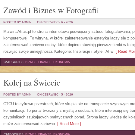
Zawód i Biznes w Fotografii
POSTED BY ADMIN
ON CZERWIEC - 6 - 2026
MalwinaAtras.pl to strona internetowa poświęcony sztuce fotografowania, p
komputerowej. To witryna, w której zainteresowanie estetyką łączy się z
zainteresować zarówno osoby, które dopiero stawiają pierwsze kroki w fotog
rozwijać swoje umiejętności. Kategorie: Inspiracje i Style i AI w
[ Read Mor
CATEGORIES:
BIZNES, FINANSE, EKONOMIA
Kolej na Świecie
POSTED BY ADMIN
ON CZERWIEC - 5 - 2026
CTCU to cyfrowa przestrzeń, które skupia się na transporcie szynowym or
komunikacji. To portal tworzony z myślą o osobach, które interesują się tr
czytelnikach szukających praktycznych porad. Strona łączy wiedzę do kol
może zainteresować zarówno
[ Read More ]
CATEGORIES:
BIZNES, FINANSE, EKONOMIA