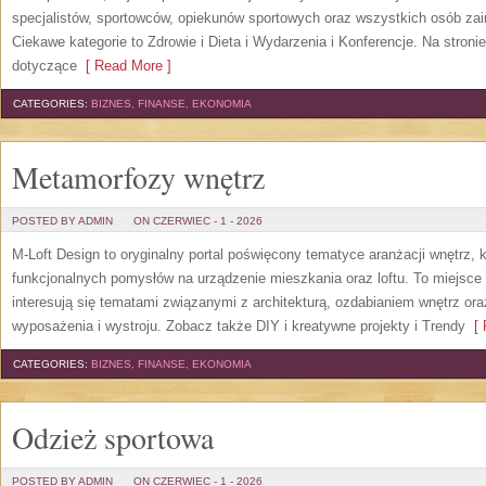
specjalistów, sportowców, opiekunów sportowych oraz wszystkich osób za
Ciekawe kategorie to Zdrowie i Dieta i Wydarzenia i Konferencje. Na stroni
dotyczące
[ Read More ]
CATEGORIES:
BIZNES, FINANSE, EKONOMIA
Metamorfozy wnętrz
POSTED BY ADMIN
ON CZERWIEC - 1 - 2026
M-Loft Design to oryginalny portal poświęcony tematyce aranżacji wnętrz, 
funkcjonalnych pomysłów na urządzenie mieszkania oraz loftu. To miejsce 
interesują się tematami związanymi z architekturą, ozdabianiem wnętrz or
wyposażenia i wystroju. Zobacz także DIY i kreatywne projekty i Trendy
[ 
CATEGORIES:
BIZNES, FINANSE, EKONOMIA
Odzież sportowa
POSTED BY ADMIN
ON CZERWIEC - 1 - 2026