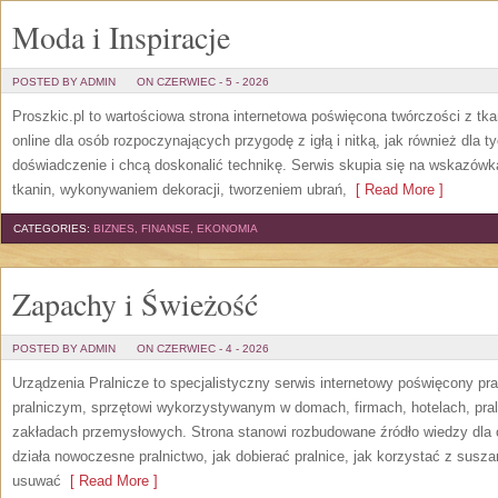
Moda i Inspiracje
POSTED BY ADMIN
ON CZERWIEC - 5 - 2026
Proszkic.pl to wartościowa strona internetowa poświęcona twórczości z tka
online dla osób rozpoczynających przygodę z igłą i nitką, jak również dla t
doświadczenie i chcą doskonalić technikę. Serwis skupia się na wskazó
tkanin, wykonywaniem dekoracji, tworzeniem ubrań,
[ Read More ]
CATEGORIES:
BIZNES, FINANSE, EKONOMIA
Zapachy i Świeżość
POSTED BY ADMIN
ON CZERWIEC - 4 - 2026
Urządzenia Pralnicze to specjalistyczny serwis internetowy poświęcony p
pralniczym, sprzętowi wykorzystywanym w domach, firmach, hotelach, pral
zakładach przemysłowych. Strona stanowi rozbudowane źródło wiedzy dla os
działa nowoczesne pralnictwo, jak dobierać pralnice, jak korzystać z suszar
usuwać
[ Read More ]