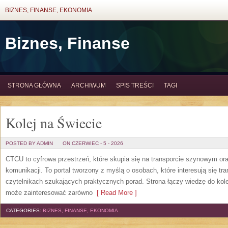
BIZNES, FINANSE, EKONOMIA
Biznes, Finanse
STRONA GŁÓWNA
ARCHIWUM
SPIS TREŚCI
TAGI
Kolej na Świecie
POSTED BY ADMIN
ON CZERWIEC - 5 - 2026
CTCU to cyfrowa przestrzeń, które skupia się na transporcie szynowym or
komunikacji. To portal tworzony z myślą o osobach, które interesują się tr
czytelnikach szukających praktycznych porad. Strona łączy wiedzę do kol
może zainteresować zarówno
[ Read More ]
CATEGORIES:
BIZNES, FINANSE, EKONOMIA