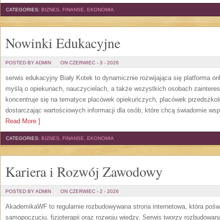
CATEGORIES:
BIZNES, FINANSE, EKONOMIA
Nowinki Edukacyjne
POSTED BY ADMIN
ON CZERWIEC - 3 - 2026
serwis edukacyjny Biały Kotek to dynamicznie rozwijająca się platforma onl
myślą o opiekunach, nauczycielach, a także wszystkich osobach zaintere
koncentruje się na tematyce placówek opiekuńczych, placówek przedszko
dostarczając wartościowych informacji dla osób, które chcą świadomie wsp
Read More ]
CATEGORIES:
BIZNES, FINANSE, EKONOMIA
Kariera i Rozwój Zawodowy
POSTED BY ADMIN
ON CZERWIEC - 2 - 2026
AkademikaWF to regularnie rozbudowywana strona internetowa, która poświ
samopoczuciu, fizjoterapii oraz rozwoju wiedzy. Serwis tworzy rozbudowan