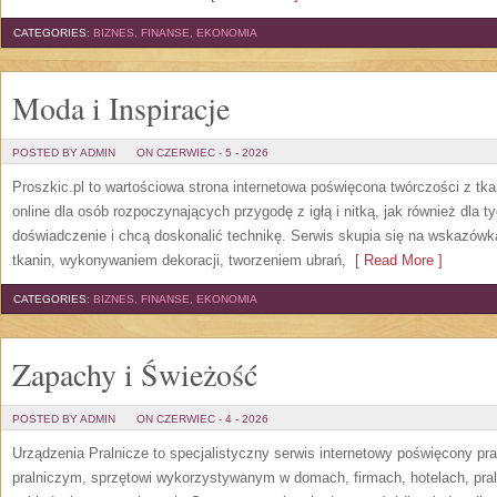
CATEGORIES:
BIZNES, FINANSE, EKONOMIA
Moda i Inspiracje
POSTED BY ADMIN
ON CZERWIEC - 5 - 2026
Proszkic.pl to wartościowa strona internetowa poświęcona twórczości z tka
online dla osób rozpoczynających przygodę z igłą i nitką, jak również dla t
doświadczenie i chcą doskonalić technikę. Serwis skupia się na wskazó
tkanin, wykonywaniem dekoracji, tworzeniem ubrań,
[ Read More ]
CATEGORIES:
BIZNES, FINANSE, EKONOMIA
Zapachy i Świeżość
POSTED BY ADMIN
ON CZERWIEC - 4 - 2026
Urządzenia Pralnicze to specjalistyczny serwis internetowy poświęcony p
pralniczym, sprzętowi wykorzystywanym w domach, firmach, hotelach, pral