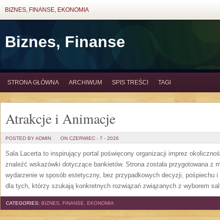
BIZNES, FINANSE, EKONOMIA
Biznes, Finanse
STRONA GŁÓWNA
ARCHIWUM
SPIS TREŚCI
TAGI
Atrakcje i Animacje
POSTED BY ADMIN
ON CZERWIEC - 7 - 2026
Sala Lacerta to inspirujący portal poświęcony organizacji imprez okoliczn
znaleźć wskazówki dotyczące bankietów. Strona została przygotowana z m
wydarzenie w sposób estetyczny, bez przypadkowych decyzji, pośpiechu i
dla tych, którzy szukają konkretnych rozwiązań związanych z wyborem sali
CATEGORIES:
BIZNES, FINANSE, EKONOMIA