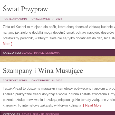
Świat Przypraw
POSTED BY ADMIN
ON CZERWIEC - 7 - 2026
Zioła od Kuchni to miejsce dla osób, które chcą doceniać ziołową kuchnię
na tym, jak zielone dodatki mogą dopełnić smak potraw, napojów, deserów
praktyczny poradnik, w którym zioła nie są tylko dodatkiem do dań, lecz s
More ]
CATEGORIES:
BIZNES, FINANSE, EKONOMIA
Szampany i Wina Musujące
POSTED BY ADMIN
ON CZERWIEC - 6 - 2026
TadzikPije.pl to obszerny magazyn internetowy poświęcony napojom z pro
znaleźć praktyczne treści dotyczące wódki. Strona została stworzona z myś
poznać sztukę serwowania i szukają miejsca, gdzie tematy związane z al
klarowny. To internetowy zakątek, w którym kulinaria
[ Read More ]
CATEGORIES:
BIZNES, FINANSE, EKONOMIA