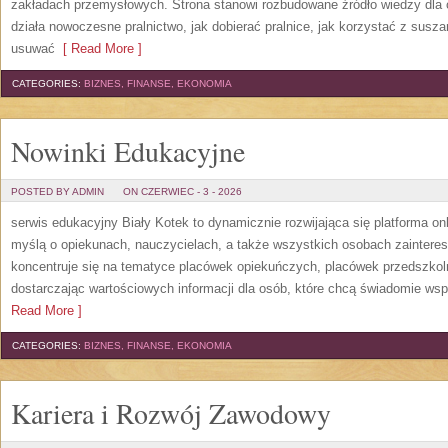
zakładach przemysłowych. Strona stanowi rozbudowane źródło wiedzy dla os
działa nowoczesne pralnictwo, jak dobierać pralnice, jak korzystać z suszar
usuwać
[ Read More ]
CATEGORIES:
BIZNES, FINANSE, EKONOMIA
Nowinki Edukacyjne
POSTED BY ADMIN
ON CZERWIEC - 3 - 2026
serwis edukacyjny Biały Kotek to dynamicznie rozwijająca się platforma onl
myślą o opiekunach, nauczycielach, a także wszystkich osobach zaintere
koncentruje się na tematyce placówek opiekuńczych, placówek przedszko
dostarczając wartościowych informacji dla osób, które chcą świadomie wsp
Read More ]
CATEGORIES:
BIZNES, FINANSE, EKONOMIA
Kariera i Rozwój Zawodowy