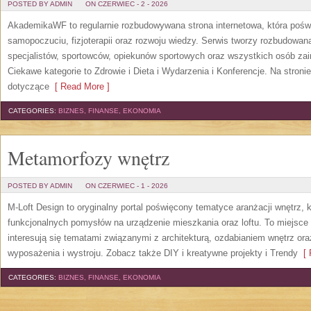
POSTED BY ADMIN
ON CZERWIEC - 2 - 2026
AkademikaWF to regularnie rozbudowywana strona internetowa, która poświ
samopoczuciu, fizjoterapii oraz rozwoju wiedzy. Serwis tworzy rozbudowan
specjalistów, sportowców, opiekunów sportowych oraz wszystkich osób za
Ciekawe kategorie to Zdrowie i Dieta i Wydarzenia i Konferencje. Na stroni
dotyczące
[ Read More ]
CATEGORIES:
BIZNES, FINANSE, EKONOMIA
Metamorfozy wnętrz
POSTED BY ADMIN
ON CZERWIEC - 1 - 2026
M-Loft Design to oryginalny portal poświęcony tematyce aranżacji wnętrz, 
funkcjonalnych pomysłów na urządzenie mieszkania oraz loftu. To miejsce 
interesują się tematami związanymi z architekturą, ozdabianiem wnętrz or
wyposażenia i wystroju. Zobacz także DIY i kreatywne projekty i Trendy
[ 
CATEGORIES:
BIZNES, FINANSE, EKONOMIA