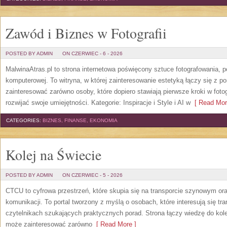
Zawód i Biznes w Fotografii
POSTED BY ADMIN
ON CZERWIEC - 6 - 2026
MalwinaAtras.pl to strona internetowa poświęcony sztuce fotografowania, p
komputerowej. To witryna, w której zainteresowanie estetyką łączy się z
zainteresować zarówno osoby, które dopiero stawiają pierwsze kroki w fotog
rozwijać swoje umiejętności. Kategorie: Inspiracje i Style i AI w
[ Read Mor
CATEGORIES:
BIZNES, FINANSE, EKONOMIA
Kolej na Świecie
POSTED BY ADMIN
ON CZERWIEC - 5 - 2026
CTCU to cyfrowa przestrzeń, które skupia się na transporcie szynowym or
komunikacji. To portal tworzony z myślą o osobach, które interesują się tr
czytelnikach szukających praktycznych porad. Strona łączy wiedzę do kol
może zainteresować zarówno
[ Read More ]