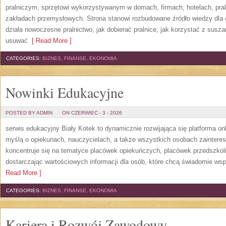
pralniczym, sprzętowi wykorzystywanym w domach, firmach, hotelach, pral
zakładach przemysłowych. Strona stanowi rozbudowane źródło wiedzy dla os
działa nowoczesne pralnictwo, jak dobierać pralnice, jak korzystać z suszar
usuwać
[ Read More ]
CATEGORIES:
BIZNES, FINANSE, EKONOMIA
Nowinki Edukacyjne
POSTED BY ADMIN
ON CZERWIEC - 3 - 2026
serwis edukacyjny Biały Kotek to dynamicznie rozwijająca się platforma onl
myślą o opiekunach, nauczycielach, a także wszystkich osobach zaintere
koncentruje się na tematyce placówek opiekuńczych, placówek przedszko
dostarczając wartościowych informacji dla osób, które chcą świadomie wsp
Read More ]
CATEGORIES:
BIZNES, FINANSE, EKONOMIA
Kariera i Rozwój Zawodowy