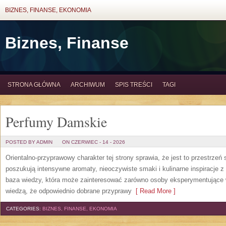
BIZNES, FINANSE, EKONOMIA
Biznes, Finanse
STRONA GŁÓWNA
ARCHIWUM
SPIS TREŚCI
TAGI
Perfumy Damskie
POSTED BY ADMIN
ON CZERWIEC - 14 - 2026
Orientalno-przyprawowy charakter tej strony sprawia, że jest to przestrzeń
poszukują intensywne aromaty, nieoczywiste smaki i kulinarne inspiracje z 
baza wiedzy, która może zainteresować zarówno osoby eksperymentujące w 
wiedzą, że odpowiednio dobrane przyprawy
[ Read More ]
CATEGORIES:
BIZNES, FINANSE, EKONOMIA