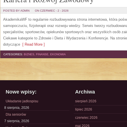
POSTED BY ADMIN
ON CZERWIEC - 2 - 2026
AkademikaWF to regularnie rozbudowywana strona internetowa, która poświ
samopoczuciu, fizjoterapii oraz rozwoju wiedzy. Serwis tworzy rozbudowan
specjalistów, sportowców, opiekunów sportowych oraz wszystkich osób za
Ciekawe kategorie to Zdrowie i Dieta i Wydarzenia i Konferencje. Na stroni
dotyczące
[ Read More ]
CATEGORIES:
BIZNES, FINANSE, EKONOMIA
Nowe wpisy:
Archiwa
Układanie jadłospisu
sierpień 2026
8 sierpnia, 2026
lipiec 2026
Dla seniorów
czerwiec 2026
7 sierpnia, 2026
maj 2026