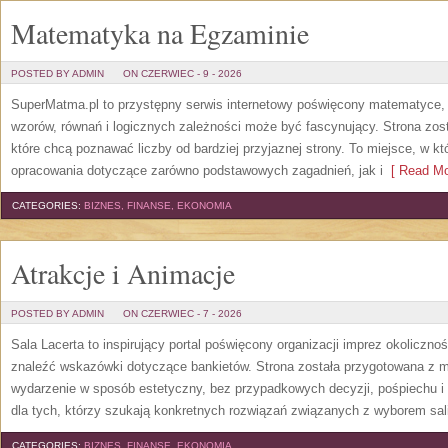
Matematyka na Egzaminie
POSTED BY ADMIN
ON CZERWIEC - 9 - 2026
SuperMatma.pl to przystępny serwis internetowy poświęcony matematyce, k
wzorów, równań i logicznych zależności może być fascynujący. Strona zos
które chcą poznawać liczby od bardziej przyjaznej strony. To miejsce, w 
opracowania dotyczące zarówno podstawowych zagadnień, jak i
[ Read Mo
CATEGORIES:
BIZNES, FINANSE, EKONOMIA
Atrakcje i Animacje
POSTED BY ADMIN
ON CZERWIEC - 7 - 2026
Sala Lacerta to inspirujący portal poświęcony organizacji imprez okoliczn
znaleźć wskazówki dotyczące bankietów. Strona została przygotowana z m
wydarzenie w sposób estetyczny, bez przypadkowych decyzji, pośpiechu i
dla tych, którzy szukają konkretnych rozwiązań związanych z wyborem sali
CATEGORIES:
BIZNES, FINANSE, EKONOMIA