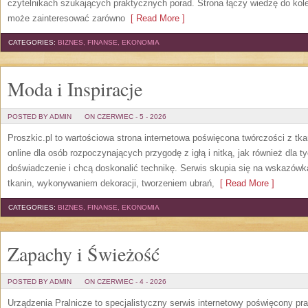
czytelnikach szukających praktycznych porad. Strona łączy wiedzę do kol
może zainteresować zarówno
[ Read More ]
CATEGORIES:
BIZNES, FINANSE, EKONOMIA
Moda i Inspiracje
POSTED BY ADMIN
ON CZERWIEC - 5 - 2026
Proszkic.pl to wartościowa strona internetowa poświęcona twórczości z tka
online dla osób rozpoczynających przygodę z igłą i nitką, jak również dla t
doświadczenie i chcą doskonalić technikę. Serwis skupia się na wskazó
tkanin, wykonywaniem dekoracji, tworzeniem ubrań,
[ Read More ]
CATEGORIES:
BIZNES, FINANSE, EKONOMIA
Zapachy i Świeżość
POSTED BY ADMIN
ON CZERWIEC - 4 - 2026
Urządzenia Pralnicze to specjalistyczny serwis internetowy poświęcony p