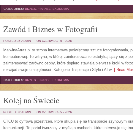
CATEGORIES:
BIZNES, FINANSE, EKONOMIA
Zawód i Biznes w Fotografii
POSTED BY ADMIN
ON CZERWIEC - 6 - 2026
MalwinaAtras.pl to strona internetowa poświęcony sztuce fotografowania, p
komputerowej. To witryna, w której zainteresowanie estetyką łączy się z
zainteresować zarówno osoby, które dopiero stawiają pierwsze kroki w fotog
rozwijać swoje umiejętności. Kategorie: Inspiracje i Style i AI w
[ Read Mor
CATEGORIES:
BIZNES, FINANSE, EKONOMIA
Kolej na Świecie
POSTED BY ADMIN
ON CZERWIEC - 5 - 2026
CTCU to cyfrowa przestrzeń, które skupia się na transporcie szynowym or
komunikacji. To portal tworzony z myślą o osobach, które interesują się tr