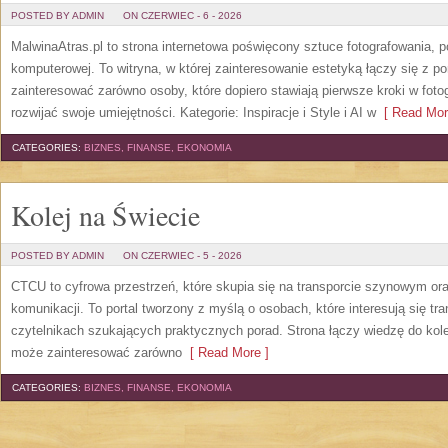
POSTED BY ADMIN
ON CZERWIEC - 6 - 2026
MalwinaAtras.pl to strona internetowa poświęcony sztuce fotografowania, p
komputerowej. To witryna, w której zainteresowanie estetyką łączy się z
zainteresować zarówno osoby, które dopiero stawiają pierwsze kroki w fotog
rozwijać swoje umiejętności. Kategorie: Inspiracje i Style i AI w
[ Read Mor
CATEGORIES:
BIZNES, FINANSE, EKONOMIA
Kolej na Świecie
POSTED BY ADMIN
ON CZERWIEC - 5 - 2026
CTCU to cyfrowa przestrzeń, które skupia się na transporcie szynowym or
komunikacji. To portal tworzony z myślą o osobach, które interesują się tr
czytelnikach szukających praktycznych porad. Strona łączy wiedzę do kol
może zainteresować zarówno
[ Read More ]
CATEGORIES:
BIZNES, FINANSE, EKONOMIA