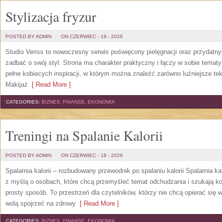
Stylizacja fryzur
POSTED BY ADMIN
ON CZERWIEC - 19 - 2026
Studio Veriss to nowoczesny serwis poświęcony pielęgnacji oraz przydatn
zadbać o swój styl. Strona ma charakter praktyczny i łączy w sobie temat
pełne kobiecych inspiracji, w którym można znaleźć zarówno luźniejsze tek
Makijaż
[ Read More ]
CATEGORIES:
BIZNES, FINANSE, EKONOMIA
Treningi na Spalanie Kalorii
POSTED BY ADMIN
ON CZERWIEC - 18 - 2026
Spalarnia kalorii – rozbudowany przewodnik po spalaniu kalorii Spalarnia ka
z myślą o osobach, które chcą przemyśleć temat odchudzania i szukają k
prosty sposób. To przestrzeń dla czytelników, którzy nie chcą opierać się 
wolą spojrzeć na zdrowy
[ Read More ]
CATEGORIES:
BIZNES, FINANSE, EKONOMIA