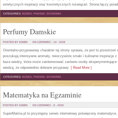
estetycznych inspiracji oraz kosmetycznych rozwiązań. Strona łączy pora
CATEGORIES:
BIZNES, FINANSE, EKONOMIA
Perfumy Damskie
POSTED BY ADMIN
ON CZERWIEC - 14 - 2026
Orientalno-przyprawowy charakter tej strony sprawia, że jest to przestrzeń
poszukują intensywne aromaty, nieoczywiste smaki i kulinarne inspiracje z 
baza wiedzy, która może zainteresować zarówno osoby eksperymentujące w 
wiedzą, że odpowiednio dobrane przyprawy
[ Read More ]
CATEGORIES:
BIZNES, FINANSE, EKONOMIA
Matematyka na Egzaminie
POSTED BY ADMIN
ON CZERWIEC - 9 - 2026
SuperMatma.pl to przystępny serwis internetowy poświęcony matematyce, k