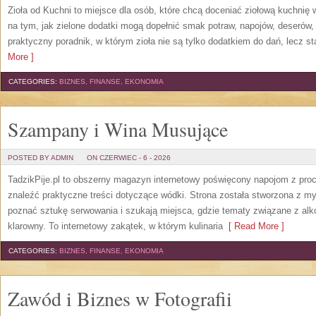
Zioła od Kuchni to miejsce dla osób, które chcą doceniać ziołową kuchnię
na tym, jak zielone dodatki mogą dopełnić smak potraw, napojów, deserów
praktyczny poradnik, w którym zioła nie są tylko dodatkiem do dań, lecz s
More ]
CATEGORIES:
BIZNES, FINANSE, EKONOMIA
Szampany i Wina Musujące
POSTED BY ADMIN
ON CZERWIEC - 6 - 2026
TadzikPije.pl to obszerny magazyn internetowy poświęcony napojom z pro
znaleźć praktyczne treści dotyczące wódki. Strona została stworzona z myś
poznać sztukę serwowania i szukają miejsca, gdzie tematy związane z al
klarowny. To internetowy zakątek, w którym kulinaria
[ Read More ]
CATEGORIES:
BIZNES, FINANSE, EKONOMIA
Zawód i Biznes w Fotografii