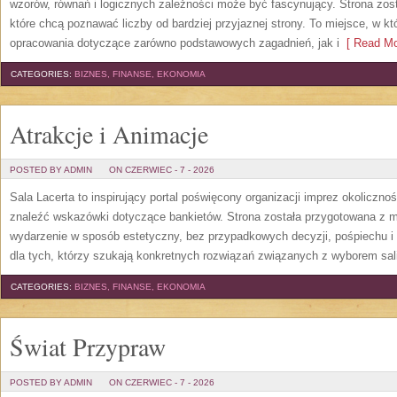
wzorów, równań i logicznych zależności może być fascynujący. Strona zos
które chcą poznawać liczby od bardziej przyjaznej strony. To miejsce, w 
opracowania dotyczące zarówno podstawowych zagadnień, jak i
[ Read Mo
CATEGORIES:
BIZNES, FINANSE, EKONOMIA
Atrakcje i Animacje
POSTED BY ADMIN
ON CZERWIEC - 7 - 2026
Sala Lacerta to inspirujący portal poświęcony organizacji imprez okoliczn
znaleźć wskazówki dotyczące bankietów. Strona została przygotowana z m
wydarzenie w sposób estetyczny, bez przypadkowych decyzji, pośpiechu i
dla tych, którzy szukają konkretnych rozwiązań związanych z wyborem sali
CATEGORIES:
BIZNES, FINANSE, EKONOMIA
Świat Przypraw
POSTED BY ADMIN
ON CZERWIEC - 7 - 2026