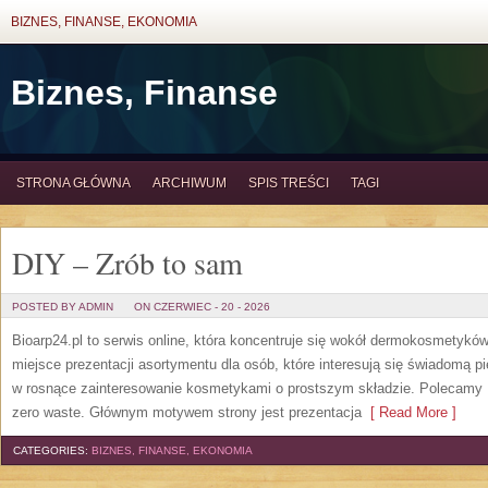
BIZNES, FINANSE, EKONOMIA
Biznes, Finanse
STRONA GŁÓWNA
ARCHIWUM
SPIS TREŚCI
TAGI
DIY – Zrób to sam
POSTED BY ADMIN
ON CZERWIEC - 20 - 2026
Bioarp24.pl to serwis online, która koncentruje się wokół dermokosmetykó
miejsce prezentacji asortymentu dla osób, które interesują się świadomą pie
w rosnące zainteresowanie kosmetykami o prostszym składzie. Polecamy P
zero waste. Głównym motywem strony jest prezentacja
[ Read More ]
CATEGORIES:
BIZNES, FINANSE, EKONOMIA