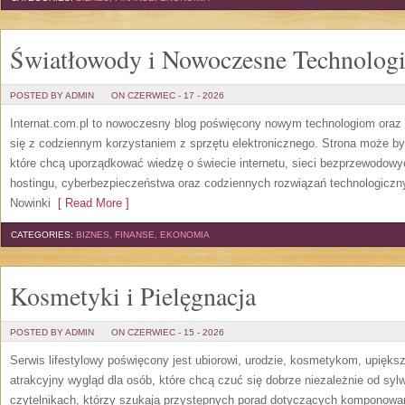
Światłowody i Nowoczesne Technolog
POSTED BY ADMIN
ON CZERWIEC - 17 - 2026
Internat.com.pl to nowoczesny blog poświęcony nowym technologiom oraz 
się z codziennym korzystaniem z sprzętu elektronicznego. Strona może b
które chcą uporządkować wiedzę o świecie internetu, sieci bezprzewodowy
hostingu, cyberbezpieczeństwa oraz codziennych rozwiązań technologicznyc
Nowinki
[ Read More ]
CATEGORIES:
BIZNES, FINANSE, EKONOMIA
Kosmetyki i Pielęgnacja
POSTED BY ADMIN
ON CZERWIEC - 15 - 2026
Serwis lifestylowy poświęcony jest ubiorowi, urodzie, kosmetykom, upięk
atrakcyjny wygląd dla osób, które chcą czuć się dobrze niezależnie od syl
czytelnikach, którzy szukają przystępnych porad dotyczących komponowani