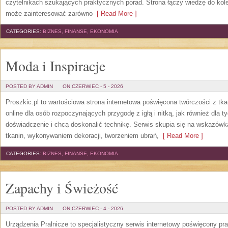
czytelnikach szukających praktycznych porad. Strona łączy wiedzę do kol
może zainteresować zarówno
[ Read More ]
CATEGORIES:
BIZNES, FINANSE, EKONOMIA
Moda i Inspiracje
POSTED BY ADMIN
ON CZERWIEC - 5 - 2026
Proszkic.pl to wartościowa strona internetowa poświęcona twórczości z tka
online dla osób rozpoczynających przygodę z igłą i nitką, jak również dla t
doświadczenie i chcą doskonalić technikę. Serwis skupia się na wskazó
tkanin, wykonywaniem dekoracji, tworzeniem ubrań,
[ Read More ]
CATEGORIES:
BIZNES, FINANSE, EKONOMIA
Zapachy i Świeżość
POSTED BY ADMIN
ON CZERWIEC - 4 - 2026
Urządzenia Pralnicze to specjalistyczny serwis internetowy poświęcony p