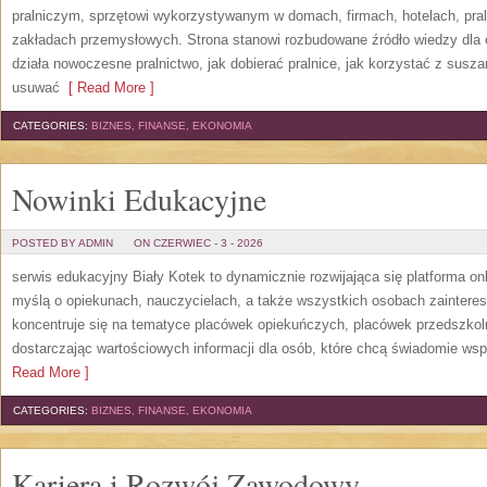
pralniczym, sprzętowi wykorzystywanym w domach, firmach, hotelach, pral
zakładach przemysłowych. Strona stanowi rozbudowane źródło wiedzy dla os
działa nowoczesne pralnictwo, jak dobierać pralnice, jak korzystać z suszar
usuwać
[ Read More ]
CATEGORIES:
BIZNES, FINANSE, EKONOMIA
Nowinki Edukacyjne
POSTED BY ADMIN
ON CZERWIEC - 3 - 2026
serwis edukacyjny Biały Kotek to dynamicznie rozwijająca się platforma onl
myślą o opiekunach, nauczycielach, a także wszystkich osobach zaintere
koncentruje się na tematyce placówek opiekuńczych, placówek przedszko
dostarczając wartościowych informacji dla osób, które chcą świadomie wsp
Read More ]
CATEGORIES:
BIZNES, FINANSE, EKONOMIA
Kariera i Rozwój Zawodowy