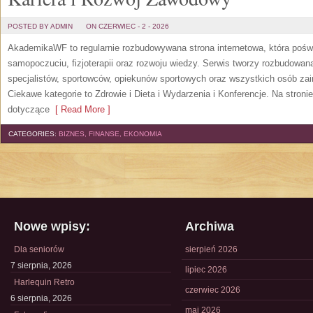
POSTED BY ADMIN
ON CZERWIEC - 2 - 2026
AkademikaWF to regularnie rozbudowywana strona internetowa, która poświ
samopoczuciu, fizjoterapii oraz rozwoju wiedzy. Serwis tworzy rozbudowan
specjalistów, sportowców, opiekunów sportowych oraz wszystkich osób za
Ciekawe kategorie to Zdrowie i Dieta i Wydarzenia i Konferencje. Na stroni
dotyczące
[ Read More ]
CATEGORIES:
BIZNES, FINANSE, EKONOMIA
Nowe wpisy:
Archiwa
Dla seniorów
sierpień 2026
7 sierpnia, 2026
lipiec 2026
Harlequin Retro
czerwiec 2026
6 sierpnia, 2026
maj 2026