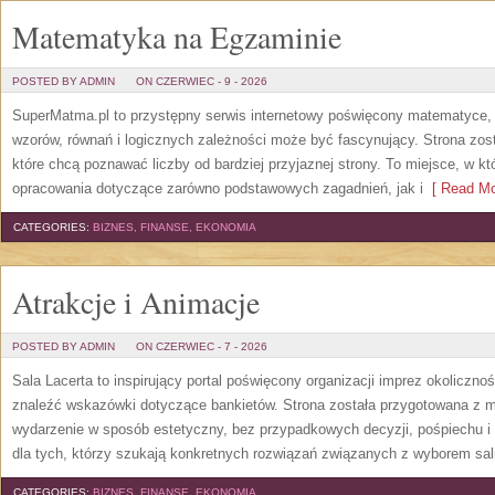
Matematyka na Egzaminie
POSTED BY ADMIN
ON CZERWIEC - 9 - 2026
SuperMatma.pl to przystępny serwis internetowy poświęcony matematyce, k
wzorów, równań i logicznych zależności może być fascynujący. Strona zos
które chcą poznawać liczby od bardziej przyjaznej strony. To miejsce, w 
opracowania dotyczące zarówno podstawowych zagadnień, jak i
[ Read Mo
CATEGORIES:
BIZNES, FINANSE, EKONOMIA
Atrakcje i Animacje
POSTED BY ADMIN
ON CZERWIEC - 7 - 2026
Sala Lacerta to inspirujący portal poświęcony organizacji imprez okoliczn
znaleźć wskazówki dotyczące bankietów. Strona została przygotowana z m
wydarzenie w sposób estetyczny, bez przypadkowych decyzji, pośpiechu i
dla tych, którzy szukają konkretnych rozwiązań związanych z wyborem sali
CATEGORIES:
BIZNES, FINANSE, EKONOMIA