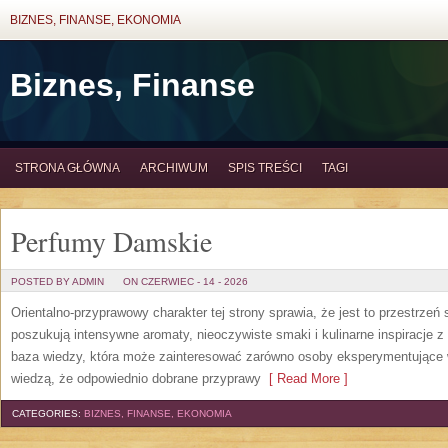
BIZNES, FINANSE, EKONOMIA
Biznes, Finanse
STRONA GŁÓWNA
ARCHIWUM
SPIS TREŚCI
TAGI
Perfumy Damskie
POSTED BY ADMIN
ON CZERWIEC - 14 - 2026
Orientalno-przyprawowy charakter tej strony sprawia, że jest to przestrzeń
poszukują intensywne aromaty, nieoczywiste smaki i kulinarne inspiracje z 
baza wiedzy, która może zainteresować zarówno osoby eksperymentujące w 
wiedzą, że odpowiednio dobrane przyprawy
[ Read More ]
CATEGORIES:
BIZNES, FINANSE, EKONOMIA