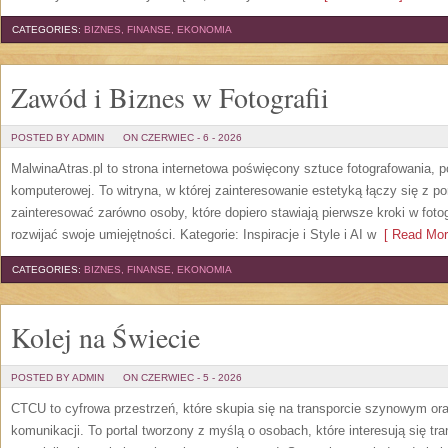
CATEGORIES:
BIZNES, FINANSE, EKONOMIA
Zawód i Biznes w Fotografii
POSTED BY ADMIN
ON CZERWIEC - 6 - 2026
MalwinaAtras.pl to strona internetowa poświęcony sztuce fotografowania, p
komputerowej. To witryna, w której zainteresowanie estetyką łączy się z
zainteresować zarówno osoby, które dopiero stawiają pierwsze kroki w fotog
rozwijać swoje umiejętności. Kategorie: Inspiracje i Style i AI w
[ Read Mor
CATEGORIES:
BIZNES, FINANSE, EKONOMIA
Kolej na Świecie
POSTED BY ADMIN
ON CZERWIEC - 5 - 2026
CTCU to cyfrowa przestrzeń, które skupia się na transporcie szynowym or
komunikacji. To portal tworzony z myślą o osobach, które interesują się tr