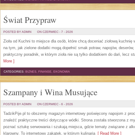
Świat Przypraw
POSTED BY ADMIN
ON CZERWIEC - 7 - 2026
Zioła od Kuchni to miejsce dla osób, które chcą doceniać ziołową kuchnię
na tym, jak zielone dodatki mogą dopełnić smak potraw, napojów, deserów
praktyczny poradnik, w którym zioła nie są tylko dodatkiem do dań, lecz s
More ]
CATEGORIES:
BIZNES, FINANSE, EKONOMIA
Szampany i Wina Musujące
POSTED BY ADMIN
ON CZERWIEC - 6 - 2026
TadzikPije.pl to obszerny magazyn internetowy poświęcony napojom z pro
znaleźć praktyczne treści dotyczące wódki. Strona została stworzona z myś
poznać sztukę serwowania i szukają miejsca, gdzie tematy związane z al
klarowny. To internetowy zakątek, w którym kulinaria
[ Read More ]