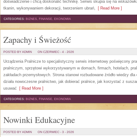
doświadczenie i chcą doskonalić technikę. Serwis skupia się na wskazó
tkanin, wykonywaniem dekoracji, tworzeniem ubrań,
[ Read More ]
CATEGORIES:
BIZNES, FINANSE, EKONOMIA
Zapachy i Świeżość
POSTED BY ADMIN
ON CZERWIEC - 4 - 2026
Urządzenia Pralnicze to specjalistyczny serwis internetowy poświęcony p
pralniczym, sprzętowi wykorzystywanym w domach, firmach, hotelach, pral
zakładach przemysłowych. Strona stanowi rozbudowane źródło wiedzy dla os
działa nowoczesne pralnictwo, jak dobierać pralnice, jak korzystać z suszar
usuwać
[ Read More ]
CATEGORIES:
BIZNES, FINANSE, EKONOMIA
Nowinki Edukacyjne
POSTED BY ADMIN
ON CZERWIEC - 3 - 2026