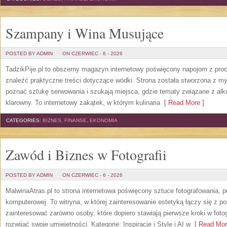
Szampany i Wina Musujące
POSTED BY ADMIN
ON CZERWIEC - 6 - 2026
TadzikPije.pl to obszerny magazyn internetowy poświęcony napojom z pro
znaleźć praktyczne treści dotyczące wódki. Strona została stworzona z myś
poznać sztukę serwowania i szukają miejsca, gdzie tematy związane z al
klarowny. To internetowy zakątek, w którym kulinaria
[ Read More ]
CATEGORIES:
BIZNES, FINANSE, EKONOMIA
Zawód i Biznes w Fotografii
POSTED BY ADMIN
ON CZERWIEC - 6 - 2026
MalwinaAtras.pl to strona internetowa poświęcony sztuce fotografowania, p
komputerowej. To witryna, w której zainteresowanie estetyką łączy się z
zainteresować zarówno osoby, które dopiero stawiają pierwsze kroki w fotog
rozwijać swoje umiejętności. Kategorie: Inspiracje i Style i AI w
[ Read Mor