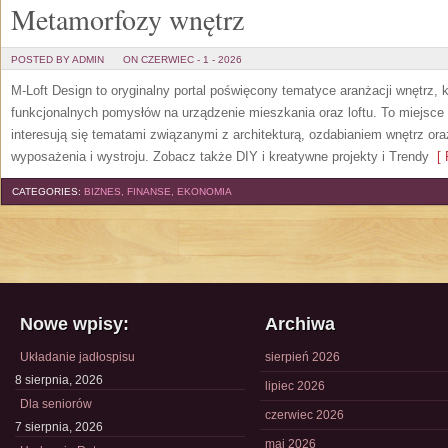
Metamorfozy wnętrz
POSTED BY ADMIN
ON CZERWIEC - 1 - 2026
M-Loft Design to oryginalny portal poświęcony tematyce aranżacji wnętrz, 
funkcjonalnych pomysłów na urządzenie mieszkania oraz loftu. To miejsce 
interesują się tematami związanymi z architekturą, ozdabianiem wnętrz or
wyposażenia i wystroju. Zobacz także DIY i kreatywne projekty i Trendy
[ 
CATEGORIES:
BIZNES, FINANSE, EKONOMIA
Nowe wpisy:
Archiwa
Układanie jadłospisu
sierpień 2026
8 sierpnia, 2026
lipiec 2026
Dla seniorów
czerwiec 2026
7 sierpnia, 2026
maj 2026