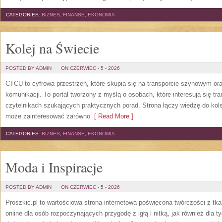
CATEGORIES:
BIZNES, FINANSE, EKONOMIA
Kolej na Świecie
POSTED BY ADMIN
ON CZERWIEC - 5 - 2026
CTCU to cyfrowa przestrzeń, które skupia się na transporcie szynowym or
komunikacji. To portal tworzony z myślą o osobach, które interesują się tr
czytelnikach szukających praktycznych porad. Strona łączy wiedzę do kol
może zainteresować zarówno
[ Read More ]
CATEGORIES:
BIZNES, FINANSE, EKONOMIA
Moda i Inspiracje
POSTED BY ADMIN
ON CZERWIEC - 5 - 2026
Proszkic.pl to wartościowa strona internetowa poświęcona twórczości z tka
online dla osób rozpoczynających przygodę z igłą i nitką, jak również dla t