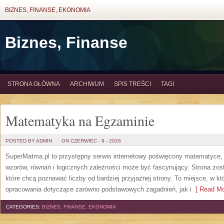
BIZNES, FINANSE, EKONOMIA
Biznes, Finanse
STRONA GŁÓWNA
ARCHIWUM
SPIS TREŚCI
TAGI
Matematyka na Egzaminie
POSTED BY ADMIN
ON CZERWIEC - 9 - 2026
SuperMatma.pl to przystępny serwis internetowy poświęcony matematyce, k
wzorów, równań i logicznych zależności może być fascynujący. Strona zos
które chcą poznawać liczby od bardziej przyjaznej strony. To miejsce, w 
opracowania dotyczące zarówno podstawowych zagadnień, jak i
[ Read Mo
CATEGORIES:
BIZNES, FINANSE, EKONOMIA