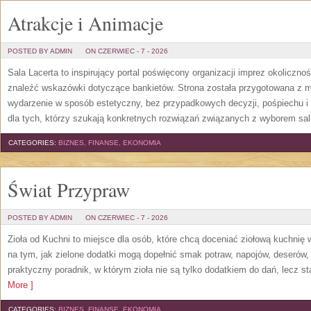
Atrakcje i Animacje
POSTED BY ADMIN
ON CZERWIEC - 7 - 2026
Sala Lacerta to inspirujący portal poświęcony organizacji imprez okoliczn
znaleźć wskazówki dotyczące bankietów. Strona została przygotowana z m
wydarzenie w sposób estetyczny, bez przypadkowych decyzji, pośpiechu i
dla tych, którzy szukają konkretnych rozwiązań związanych z wyborem sali
CATEGORIES:
BIZNES, FINANSE, EKONOMIA
Świat Przypraw
POSTED BY ADMIN
ON CZERWIEC - 7 - 2026
Zioła od Kuchni to miejsce dla osób, które chcą doceniać ziołową kuchnię
na tym, jak zielone dodatki mogą dopełnić smak potraw, napojów, deserów
praktyczny poradnik, w którym zioła nie są tylko dodatkiem do dań, lecz s
More ]
CATEGORIES:
BIZNES, FINANSE, EKONOMIA