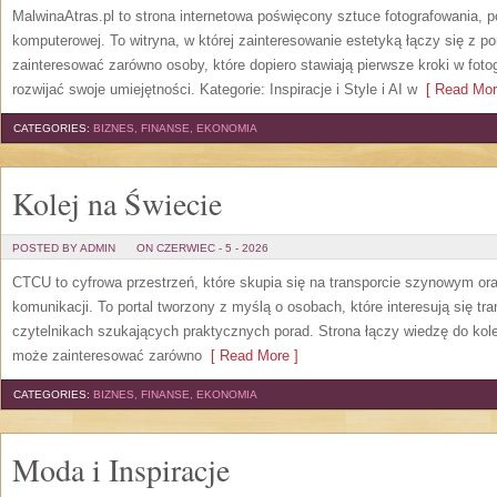
MalwinaAtras.pl to strona internetowa poświęcony sztuce fotografowania, p
komputerowej. To witryna, w której zainteresowanie estetyką łączy się z
zainteresować zarówno osoby, które dopiero stawiają pierwsze kroki w fotog
rozwijać swoje umiejętności. Kategorie: Inspiracje i Style i AI w
[ Read Mor
CATEGORIES:
BIZNES, FINANSE, EKONOMIA
Kolej na Świecie
POSTED BY ADMIN
ON CZERWIEC - 5 - 2026
CTCU to cyfrowa przestrzeń, które skupia się na transporcie szynowym or
komunikacji. To portal tworzony z myślą o osobach, które interesują się tr
czytelnikach szukających praktycznych porad. Strona łączy wiedzę do kol
może zainteresować zarówno
[ Read More ]
CATEGORIES:
BIZNES, FINANSE, EKONOMIA
Moda i Inspiracje