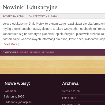
Nowinki Edukacyjne
POSTED BY ADMIN
ON CZERWIEC - 3 - 2026
serwis edukacyjny Biały Kotek to dynamicznie rozwijająca się platforma onl
myślą o opiekunach, nauczycielach, a także wszystkich osobach zaintere
koncentruje się na tematyce placówek opiekuńczych, placówek przedszko
dostarczając wartościowych informacji dla osób, które chcą świadomie wsp
Read More ]
CATEGORIES:
BIZNES, FINANSE, EKONOMIA
Nowe wpisy:
Archiwa
Wietnam
sierpień 2026
9 sierpnia, 2026
lipiec 2026
Układanie jadłospisu
czerwiec 2026