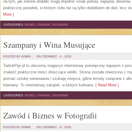
na tym, jak zielone dodatki mogą dopełnić smak potraw, napojów, deserów
praktyczny poradnik, w którym zioła nie są tylko dodatkiem do dań, lecz s
More ]
CATEGORIES:
BIZNES, FINANSE, EKONOMIA
Szampany i Wina Musujące
POSTED BY ADMIN
ON CZERWIEC - 6 - 2026
TadzikPije.pl to obszerny magazyn internetowy poświęcony napojom z pro
znaleźć praktyczne treści dotyczące wódki. Strona została stworzona z myś
poznać sztukę serwowania i szukają miejsca, gdzie tematy związane z al
klarowny. To internetowy zakątek, w którym kulinaria
[ Read More ]
CATEGORIES:
BIZNES, FINANSE, EKONOMIA
Zawód i Biznes w Fotografii
POSTED BY ADMIN
ON CZERWIEC - 6 - 2026