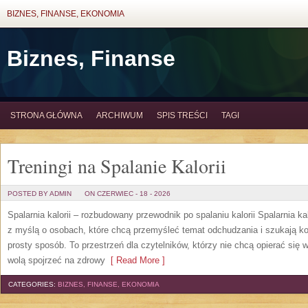
BIZNES, FINANSE, EKONOMIA
Biznes, Finanse
STRONA GŁÓWNA
ARCHIWUM
SPIS TREŚCI
TAGI
Treningi na Spalanie Kalorii
POSTED BY ADMIN
ON CZERWIEC - 18 - 2026
Spalarnia kalorii – rozbudowany przewodnik po spalaniu kalorii Spalarnia ka
z myślą o osobach, które chcą przemyśleć temat odchudzania i szukają k
prosty sposób. To przestrzeń dla czytelników, którzy nie chcą opierać się 
wolą spojrzeć na zdrowy
[ Read More ]
CATEGORIES:
BIZNES, FINANSE, EKONOMIA