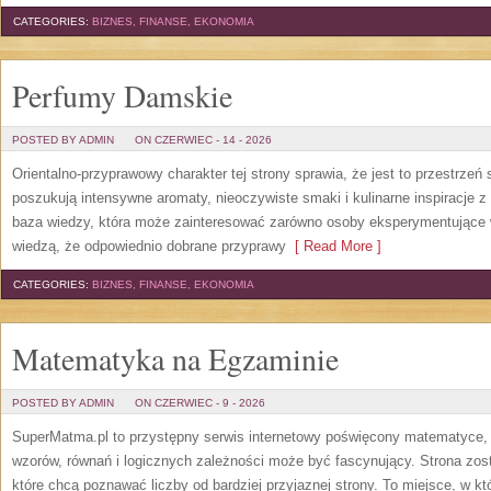
CATEGORIES:
BIZNES, FINANSE, EKONOMIA
Perfumy Damskie
POSTED BY ADMIN
ON CZERWIEC - 14 - 2026
Orientalno-przyprawowy charakter tej strony sprawia, że jest to przestrzeń
poszukują intensywne aromaty, nieoczywiste smaki i kulinarne inspiracje z 
baza wiedzy, która może zainteresować zarówno osoby eksperymentujące w 
wiedzą, że odpowiednio dobrane przyprawy
[ Read More ]
CATEGORIES:
BIZNES, FINANSE, EKONOMIA
Matematyka na Egzaminie
POSTED BY ADMIN
ON CZERWIEC - 9 - 2026
SuperMatma.pl to przystępny serwis internetowy poświęcony matematyce, k
wzorów, równań i logicznych zależności może być fascynujący. Strona zos
które chcą poznawać liczby od bardziej przyjaznej strony. To miejsce, w 