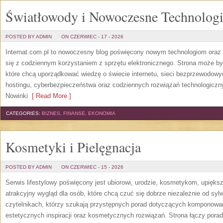
Światłowody i Nowoczesne Technolog
POSTED BY ADMIN
ON CZERWIEC - 17 - 2026
Internat.com.pl to nowoczesny blog poświęcony nowym technologiom oraz 
się z codziennym korzystaniem z sprzętu elektronicznego. Strona może b
które chcą uporządkować wiedzę o świecie internetu, sieci bezprzewodowy
hostingu, cyberbezpieczeństwa oraz codziennych rozwiązań technologicznyc
Nowinki
[ Read More ]
CATEGORIES:
BIZNES, FINANSE, EKONOMIA
Kosmetyki i Pielęgnacja
POSTED BY ADMIN
ON CZERWIEC - 15 - 2026
Serwis lifestylowy poświęcony jest ubiorowi, urodzie, kosmetykom, upięk
atrakcyjny wygląd dla osób, które chcą czuć się dobrze niezależnie od syl
czytelnikach, którzy szukają przystępnych porad dotyczących komponowani
estetycznych inspiracji oraz kosmetycznych rozwiązań. Strona łączy pora