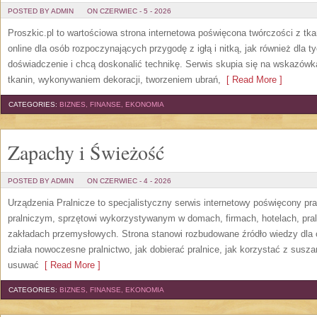
POSTED BY ADMIN
ON CZERWIEC - 5 - 2026
Proszkic.pl to wartościowa strona internetowa poświęcona twórczości z tka
online dla osób rozpoczynających przygodę z igłą i nitką, jak również dla t
doświadczenie i chcą doskonalić technikę. Serwis skupia się na wskazó
tkanin, wykonywaniem dekoracji, tworzeniem ubrań,
[ Read More ]
CATEGORIES:
BIZNES, FINANSE, EKONOMIA
Zapachy i Świeżość
POSTED BY ADMIN
ON CZERWIEC - 4 - 2026
Urządzenia Pralnicze to specjalistyczny serwis internetowy poświęcony p
pralniczym, sprzętowi wykorzystywanym w domach, firmach, hotelach, pral
zakładach przemysłowych. Strona stanowi rozbudowane źródło wiedzy dla os
działa nowoczesne pralnictwo, jak dobierać pralnice, jak korzystać z suszar
usuwać
[ Read More ]
CATEGORIES:
BIZNES, FINANSE, EKONOMIA