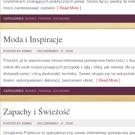
czytelnikach szukających praktycznych porad. Strona łączy wiedzę do kol
może zainteresować zarówno
[ Read More ]
CATEGORIES:
BIZNES, FINANSE, EKONOMIA
Moda i Inspiracje
POSTED BY ADMIN
ON CZERWIEC - 5 - 2026
Proszkic.pl to wartościowa strona internetowa poświęcona twórczości z tka
online dla osób rozpoczynających przygodę z igłą i nitką, jak również dla t
doświadczenie i chcą doskonalić technikę. Serwis skupia się na wskazó
tkanin, wykonywaniem dekoracji, tworzeniem ubrań,
[ Read More ]
CATEGORIES:
BIZNES, FINANSE, EKONOMIA
Zapachy i Świeżość
POSTED BY ADMIN
ON CZERWIEC - 4 - 2026
Urządzenia Pralnicze to specjalistyczny serwis internetowy poświęcony p