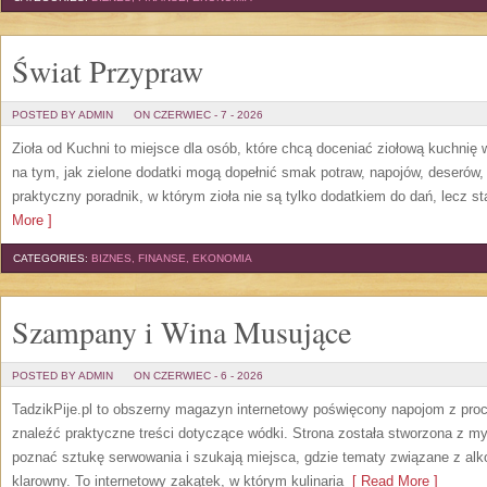
Świat Przypraw
POSTED BY ADMIN
ON CZERWIEC - 7 - 2026
Zioła od Kuchni to miejsce dla osób, które chcą doceniać ziołową kuchnię
na tym, jak zielone dodatki mogą dopełnić smak potraw, napojów, deserów
praktyczny poradnik, w którym zioła nie są tylko dodatkiem do dań, lecz s
More ]
CATEGORIES:
BIZNES, FINANSE, EKONOMIA
Szampany i Wina Musujące
POSTED BY ADMIN
ON CZERWIEC - 6 - 2026
TadzikPije.pl to obszerny magazyn internetowy poświęcony napojom z pro
znaleźć praktyczne treści dotyczące wódki. Strona została stworzona z myś
poznać sztukę serwowania i szukają miejsca, gdzie tematy związane z al
klarowny. To internetowy zakątek, w którym kulinaria
[ Read More ]