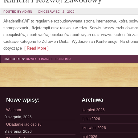
POSTED BY ADMIN
ON CZERWIEC - 2 - 2026
AkademikaWF to regularnie rozbudowywana strona internetowa, która poświ
samopoczuciu, fizjoterapii oraz rozwoju wiedzy. Serwis tworzy rozbudowan
specjalistów, sportowców, opiekunów sportowych oraz wszystkich osób za
Ciekawe kategorie to Zdrowie i Dieta i Wydarzenia i Konferencje. Na stroni
dotyczące
[ Read More ]
CATEGORIES:
BIZNES, FINANSE, EKONOMIA
Nowe wpisy:
Archiwa
Wietnam
sierpień 2026
9 sierpnia, 2026
lipiec 2026
Układanie jadłospisu
czerwiec 2026
8 sierpnia, 2026
maj 2026