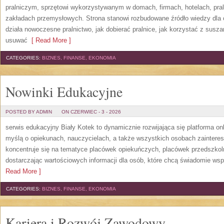
pralniczym, sprzętowi wykorzystywanym w domach, firmach, hotelach, pral
zakładach przemysłowych. Strona stanowi rozbudowane źródło wiedzy dla os
działa nowoczesne pralnictwo, jak dobierać pralnice, jak korzystać z suszar
usuwać
[ Read More ]
CATEGORIES:
BIZNES, FINANSE, EKONOMIA
Nowinki Edukacyjne
POSTED BY ADMIN
ON CZERWIEC - 3 - 2026
serwis edukacyjny Biały Kotek to dynamicznie rozwijająca się platforma onl
myślą o opiekunach, nauczycielach, a także wszystkich osobach zaintere
koncentruje się na tematyce placówek opiekuńczych, placówek przedszko
dostarczając wartościowych informacji dla osób, które chcą świadomie wsp
Read More ]
CATEGORIES:
BIZNES, FINANSE, EKONOMIA
Kariera i Rozwój Zawodowy