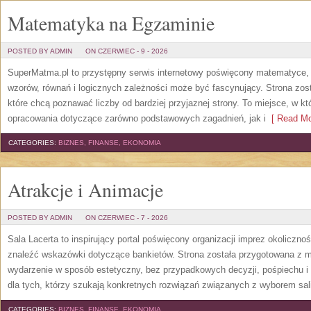
Matematyka na Egzaminie
POSTED BY ADMIN
ON CZERWIEC - 9 - 2026
SuperMatma.pl to przystępny serwis internetowy poświęcony matematyce, k
wzorów, równań i logicznych zależności może być fascynujący. Strona zos
które chcą poznawać liczby od bardziej przyjaznej strony. To miejsce, w 
opracowania dotyczące zarówno podstawowych zagadnień, jak i
[ Read Mo
CATEGORIES:
BIZNES, FINANSE, EKONOMIA
Atrakcje i Animacje
POSTED BY ADMIN
ON CZERWIEC - 7 - 2026
Sala Lacerta to inspirujący portal poświęcony organizacji imprez okoliczn
znaleźć wskazówki dotyczące bankietów. Strona została przygotowana z m
wydarzenie w sposób estetyczny, bez przypadkowych decyzji, pośpiechu i
dla tych, którzy szukają konkretnych rozwiązań związanych z wyborem sali
CATEGORIES:
BIZNES, FINANSE, EKONOMIA