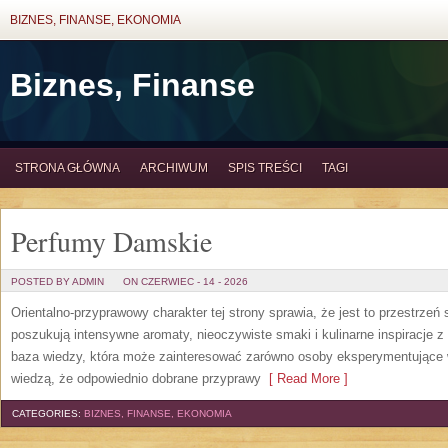
BIZNES, FINANSE, EKONOMIA
Biznes, Finanse
STRONA GŁÓWNA
ARCHIWUM
SPIS TREŚCI
TAGI
Perfumy Damskie
POSTED BY ADMIN
ON CZERWIEC - 14 - 2026
Orientalno-przyprawowy charakter tej strony sprawia, że jest to przestrzeń
poszukują intensywne aromaty, nieoczywiste smaki i kulinarne inspiracje z 
baza wiedzy, która może zainteresować zarówno osoby eksperymentujące w 
wiedzą, że odpowiednio dobrane przyprawy
[ Read More ]
CATEGORIES:
BIZNES, FINANSE, EKONOMIA