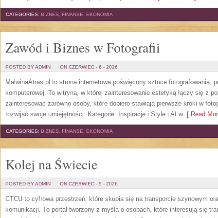
CATEGORIES:
BIZNES, FINANSE, EKONOMIA
Zawód i Biznes w Fotografii
POSTED BY ADMIN
ON CZERWIEC - 6 - 2026
MalwinaAtras.pl to strona internetowa poświęcony sztuce fotografowania, p
komputerowej. To witryna, w której zainteresowanie estetyką łączy się z
zainteresować zarówno osoby, które dopiero stawiają pierwsze kroki w fotog
rozwijać swoje umiejętności. Kategorie: Inspiracje i Style i AI w
[ Read Mor
CATEGORIES:
BIZNES, FINANSE, EKONOMIA
Kolej na Świecie
POSTED BY ADMIN
ON CZERWIEC - 5 - 2026
CTCU to cyfrowa przestrzeń, które skupia się na transporcie szynowym or
komunikacji. To portal tworzony z myślą o osobach, które interesują się tr