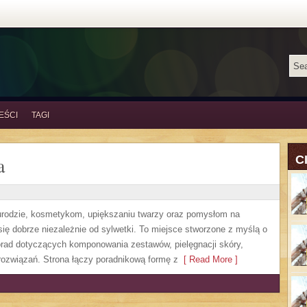
EŚCI
TAGI
a
C
, urodzie, kosmetykom, upiększaniu twarzy oraz pomysłom na
się dobrze niezależnie od sylwetki. To miejsce stworzone z myślą o
orad dotyczących komponowania zestawów, pielęgnacji skóry,
rozwiązań. Strona łączy poradnikową formę z
[ Read More ]