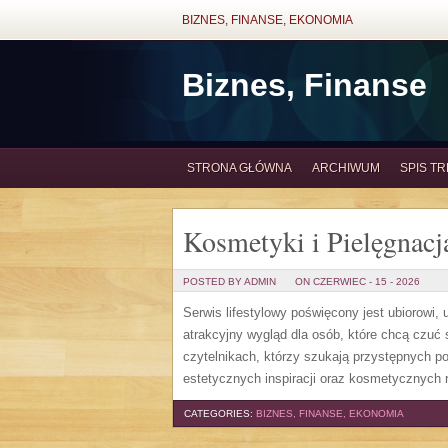
BIZNES, FINANSE, EKONOMIA
Biznes, Finanse
STRONA GŁÓWNA
ARCHIWUM
SPIS TR
Kosmetyki i Pielęgnacj
POSTED BY ADMIN
ON CZERWIEC - 15 - 2026
Serwis lifestylowy poświęcony jest ubiorowi
atrakcyjny wygląd dla osób, które chcą czuć 
czytelnikach, którzy szukają przystępnych p
estetycznych inspiracji oraz kosmetycznych 
CATEGORIES:
BIZNES, FINANSE, EKONOMIA