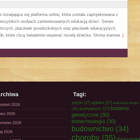
 rozwijająca się platforma online, która została zaprojektowana z
 wszystkich osobach zainteresowanych edukacją dzieci. Serwis
uńczych, placówek przedszkolnych oraz placówek edukacyjnych,
ób, które chcą świadomie wspierać rozwój dziecka. Strona stanowi
[
rchiwa
Tagi:
antyki
(27)
apteka
(27)
aranżacja wnętrz
ierpień 2026
badania
asertywność
(27)
(26)
piec 2026
genetyczne
(30)
biotechnologia
(30)
zerwiec 2026
budownictwo
(34)
aj 2026
choroby
(35)
diagnostyk