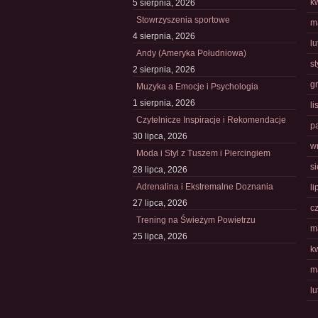
k
5 sierpnia, 2026
Stowrzyszenia sportowe
m
4 sierpnia, 2026
l
Andy (Ameryka Południowa)
s
2 sierpnia, 2026
g
Muzyka a Emocje i Psychologia
1 sierpnia, 2026
l
Czytelnicze Inspiracje i Rekomendacje
p
30 lipca, 2026
w
Moda i Styl z Tuszem i Piercingiem
s
28 lipca, 2026
Adrenalina i Ekstremalne Doznania
li
27 lipca, 2026
c
Trening na Świeżym Powietrzu
m
25 lipca, 2026
k
m
l