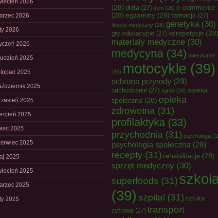
wiecień 2026
(28)
e-commerce
dieta
(27)
dom
(26)
(28)
egzaminy
(28)
farmacja
(27)
arzec 2026
genetyka
(30)
fitness medyczny
(26)
uty 2026
korepetycje
(28
gry edukacyjne
(27)
materiały medyczne
(30)
tyczeń 2026
medycyna
(34)
mieszkanie
rudzień 2025
motocykle
(39)
istopad 2025
(26)
ochrona przyrody
(29)
aździernik 2025
opieka
odchudzanie
(27)
ogród
(26)
opieka
społeczna
(28)
rzesień 2025
zdrowotna
(31)
ierpień 2025
profilaktyka
(33)
piec 2025
przychodnia
(31)
psychologia
(2
zerwiec 2025
psychologia społeczna
(29)
recepty
(31)
rehabilitacja
(28)
aj 2025
sprzęt medyczny
(30)
wiecień 2025
szkoł
superfoods
(31)
arzec 2025
(39)
szpital
(31)
sztuka
uty 2025
transport
cyfrowa
(27)