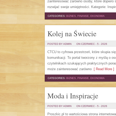
zainteresować zarówno osoby, które dopiero st
rozwijać swoje umiejętności. Kategorie: Inspira
CATEGORIES:
BIZNES, FINANSE, EKONOMIA
Kolej na Świecie
POSTED BY ADMIN
ON CZERWIEC - 5 - 2026
CTCU to cyfrowa przestrzeń, które skupia si
komunikacji. To portal tworzony z myślą o os
czytelnikach szukających praktycznych porad
może zainteresować zarówno
[ Read More ]
CATEGORIES:
BIZNES, FINANSE, EKONOMIA
Moda i Inspiracje
POSTED BY ADMIN
ON CZERWIEC - 5 - 2026
Proszkic.pl to wartościowa strona internetow