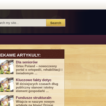
IEKAWE ARTYKULY:
Dla seniorów
Ortex Poland – nowoczesny
portal o ortopedii, rehabilitacji i
świadomym ...
Kluczowe fakty dotyc
W dzisiejszych czasach dług
publiczny stanowi istotny
element gospodarki ...
Fundusze strukturaln
Witajcie w naszym nowym
artykule na blogu! Dzisiaj