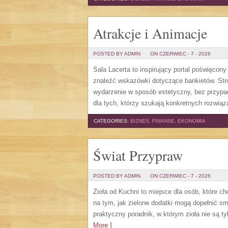
Atrakcje i Animacje
POSTED BY ADMIN
ON CZERWIEC - 7 - 2026
Sala Lacerta to inspirujący portal poświęcon
znaleźć wskazówki dotyczące bankietów. Str
wydarzenie w sposób estetyczny, bez przypa
dla tych, którzy szukają konkretnych rozwią
CATEGORIES:
BIZNES, FINANSE, EKONOMIA
Świat Przypraw
POSTED BY ADMIN
ON CZERWIEC - 7 - 2026
Zioła od Kuchni to miejsce dla osób, które c
na tym, jak zielone dodatki mogą dopełnić s
praktyczny poradnik, w którym zioła nie są t
More ]