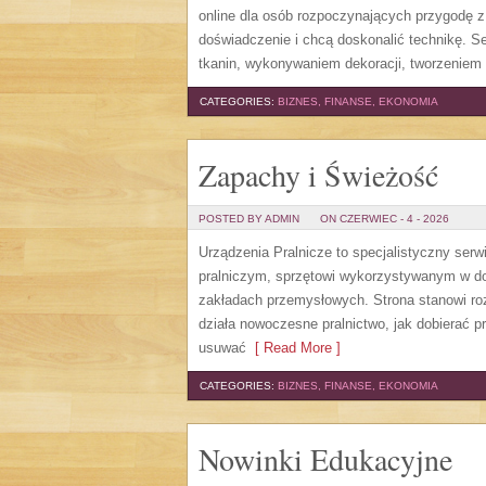
online dla osób rozpoczynających przygodę z i
doświadczenie i chcą doskonalić technikę. 
tkanin, wykonywaniem dekoracji, tworzeniem 
CATEGORIES:
BIZNES, FINANSE, EKONOMIA
Zapachy i Świeżość
POSTED BY ADMIN
ON CZERWIEC - 4 - 2026
Urządzenia Pralnicze to specjalistyczny ser
pralniczym, sprzętowi wykorzystywanym w dom
zakładach przemysłowych. Strona stanowi roz
działa nowoczesne pralnictwo, jak dobierać pr
usuwać
[ Read More ]
CATEGORIES:
BIZNES, FINANSE, EKONOMIA
Nowinki Edukacyjne