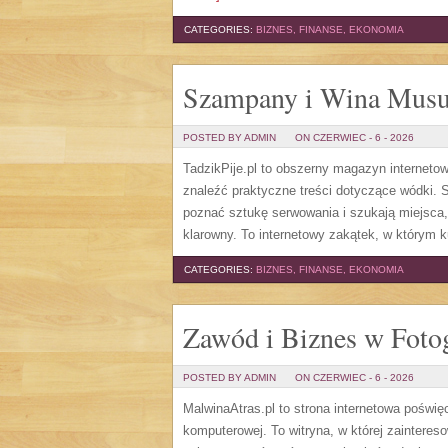
CATEGORIES:
BIZNES, FINANSE, EKONOMIA
Szampany i Wina Musu
POSTED BY ADMIN
ON CZERWIEC - 6 - 2026
TadzikPije.pl to obszerny magazyn internet
znaleźć praktyczne treści dotyczące wódki. S
poznać sztukę serwowania i szukają miejsca
klarowny. To internetowy zakątek, w którym ku
CATEGORIES:
BIZNES, FINANSE, EKONOMIA
Zawód i Biznes w Fotog
POSTED BY ADMIN
ON CZERWIEC - 6 - 2026
MalwinaAtras.pl to strona internetowa poświę
komputerowej. To witryna, w której zaintere