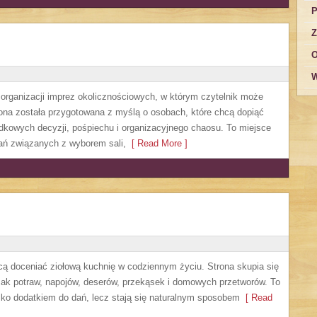
P
Z
O
W
y organizacji imprez okolicznościowych, w którym czytelnik może
ona została przygotowana z myślą o osobach, które chcą dopiąć
dkowych decyzji, pośpiechu i organizacyjnego chaosu. To miejsce
zań związanych z wyborem sali,
[ Read More ]
hcą doceniać ziołową kuchnię w codziennym życiu. Strona skupia się
mak potraw, napojów, deserów, przekąsek i domowych przetworów. To
ylko dodatkiem do dań, lecz stają się naturalnym sposobem
[ Read