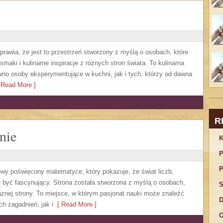
sprawia, że jest to przestrzeń stworzony z myślą o osobach, które
aki i kulinarne inspiracje z różnych stron świata. To kulinarna
no osoby eksperymentujące w kuchni, jak i tych, którzy od dawna
Read More ]
R
nie
K
P
P
owy poświęcony matematyce, który pokazuje, że świat liczb,
 być fascynujący. Strona została stworzona z myślą o osobach,
S
aznej strony. To miejsce, w którym pasjonat nauki może znaleźć
D
 zagadnień, jak i
[ Read More ]
O