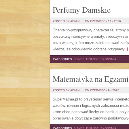
Perfumy Damskie
POSTED BY ADMIN
ON CZERWIEC - 14 - 2026
Orientalno-przyprawowy charakter tej strony 
poszukują intensywne aromaty, nieoczywiste sm
baza wiedzy, która może zainteresować zarów
wiedzą, że odpowiednio dobrane przyprawy
[ 
CATEGORIES:
BIZNES, FINANSE, EKONOMIA
Matematyka na Egzami
POSTED BY ADMIN
ON CZERWIEC - 9 - 2026
SuperMatma.pl to przystępny serwis internet
wzorów, równań i logicznych zależności może
które chcą poznawać liczby od bardziej przyj
opracowania dotyczące zarówno podstawowych
CATEGORIES:
BIZNES, FINANSE, EKONOMIA