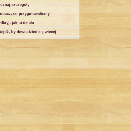
oznaj szczegóły
obacz, co przygotowaliśmy
dkryj, jak to działa
ejdź, by dowiedzieć się więcej