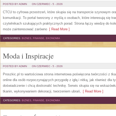
POSTED BY ADMIN
ON CZERWIEC - 5 - 2026
CTCU to cyfrowa przestrzeń, które skupia się na transporcie szynowym or
komunikacji. To portal tworzony z myślą o osobach, które interesują się tr
czytelnikach szukających praktycznych porad. Strona łączy wiedzę do kol
może zainteresować zarówno
[ Read More ]
CATEGORIES:
BIZNES, FINANSE, EKONOMIA
Moda i Inspiracje
POSTED BY ADMIN
ON CZERWIEC - 5 - 2026
Proszkic.pl to wartościowa strona internetowa poświęcona twórczości z tka
online dla osób rozpoczynających przygodę z igłą i nitką, jak również dla t
doświadczenie i chcą doskonalić technikę. Serwis skupia się na wskazó
tkanin, wykonywaniem dekoracji, tworzeniem ubrań,
[ Read More ]
CATEGORIES:
BIZNES, FINANSE, EKONOMIA