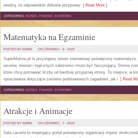
wiedzą, że odpowiednio dobrane przyprawy
[ Read More ]
CATEGORIES:
BIZNES, FINANSE, EKONOMIA
Matematyka na Egzaminie
POSTED BY ADMIN
ON CZERWIEC - 9 - 2026
SuperMatma.pl to przystępny serwis internetowy poświęcony matematyce, k
wzorów, równań i logicznych zależności może być fascynujący. Strona zos
które chcą poznawać liczby od bardziej przyjaznej strony. To miejsce, w 
opracowania dotyczące zarówno podstawowych zagadnień, jak i
[ Read Mo
CATEGORIES:
BIZNES, FINANSE, EKONOMIA
Atrakcje i Animacje
POSTED BY ADMIN
ON CZERWIEC - 7 - 2026
Sala Lacerta to inspirujący portal poświęcony organizacji imprez okoliczn