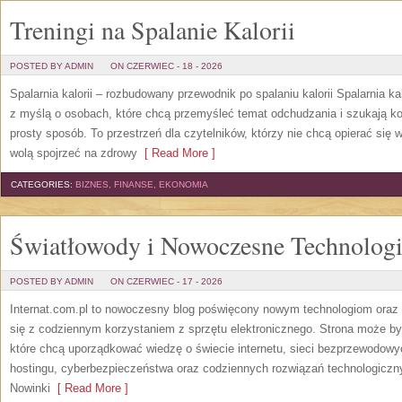
Treningi na Spalanie Kalorii
POSTED BY ADMIN
ON CZERWIEC - 18 - 2026
Spalarnia kalorii – rozbudowany przewodnik po spalaniu kalorii Spalarnia ka
z myślą o osobach, które chcą przemyśleć temat odchudzania i szukają k
prosty sposób. To przestrzeń dla czytelników, którzy nie chcą opierać się 
wolą spojrzeć na zdrowy
[ Read More ]
CATEGORIES:
BIZNES, FINANSE, EKONOMIA
Światłowody i Nowoczesne Technolog
POSTED BY ADMIN
ON CZERWIEC - 17 - 2026
Internat.com.pl to nowoczesny blog poświęcony nowym technologiom oraz 
się z codziennym korzystaniem z sprzętu elektronicznego. Strona może b
które chcą uporządkować wiedzę o świecie internetu, sieci bezprzewodowy
hostingu, cyberbezpieczeństwa oraz codziennych rozwiązań technologicznyc
Nowinki
[ Read More ]