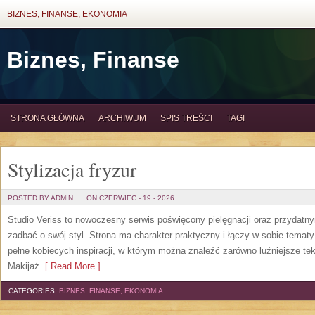
BIZNES, FINANSE, EKONOMIA
Biznes, Finanse
STRONA GŁÓWNA
ARCHIWUM
SPIS TREŚCI
TAGI
Stylizacja fryzur
POSTED BY ADMIN
ON CZERWIEC - 19 - 2026
Studio Veriss to nowoczesny serwis poświęcony pielęgnacji oraz przydatn
zadbać o swój styl. Strona ma charakter praktyczny i łączy w sobie temat
pełne kobiecych inspiracji, w którym można znaleźć zarówno luźniejsze tek
Makijaż
[ Read More ]
CATEGORIES:
BIZNES, FINANSE, EKONOMIA