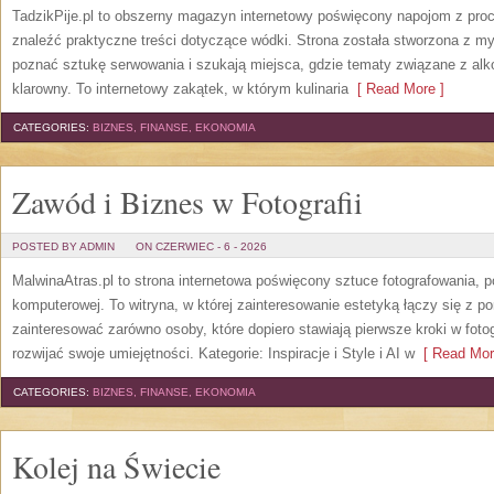
TadzikPije.pl to obszerny magazyn internetowy poświęcony napojom z pro
znaleźć praktyczne treści dotyczące wódki. Strona została stworzona z myś
poznać sztukę serwowania i szukają miejsca, gdzie tematy związane z al
klarowny. To internetowy zakątek, w którym kulinaria
[ Read More ]
CATEGORIES:
BIZNES, FINANSE, EKONOMIA
Zawód i Biznes w Fotografii
POSTED BY ADMIN
ON CZERWIEC - 6 - 2026
MalwinaAtras.pl to strona internetowa poświęcony sztuce fotografowania, p
komputerowej. To witryna, w której zainteresowanie estetyką łączy się z
zainteresować zarówno osoby, które dopiero stawiają pierwsze kroki w fotog
rozwijać swoje umiejętności. Kategorie: Inspiracje i Style i AI w
[ Read Mor
CATEGORIES:
BIZNES, FINANSE, EKONOMIA
Kolej na Świecie