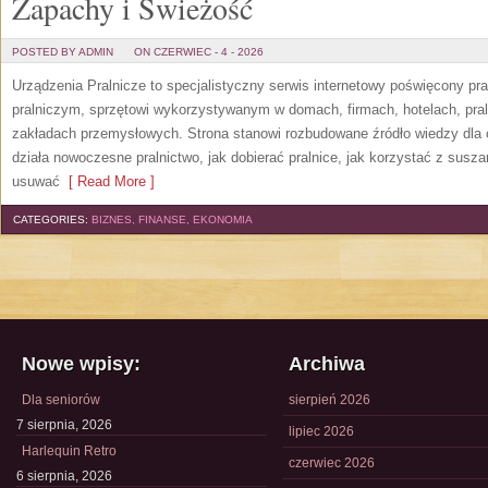
Zapachy i Świeżość
POSTED BY ADMIN
ON CZERWIEC - 4 - 2026
Urządzenia Pralnicze to specjalistyczny serwis internetowy poświęcony p
pralniczym, sprzętowi wykorzystywanym w domach, firmach, hotelach, pral
zakładach przemysłowych. Strona stanowi rozbudowane źródło wiedzy dla os
działa nowoczesne pralnictwo, jak dobierać pralnice, jak korzystać z suszar
usuwać
[ Read More ]
CATEGORIES:
BIZNES, FINANSE, EKONOMIA
Nowe wpisy:
Archiwa
Dla seniorów
sierpień 2026
7 sierpnia, 2026
lipiec 2026
Harlequin Retro
czerwiec 2026
6 sierpnia, 2026