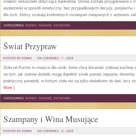
znaleźć wskazówki dotyczące bankietów. Strona została przygotowana z m
wydarzenie w sposób estetyczny, bez przypadkowych decyzji, pośpiechu i
dla tych, którzy szukają konkretnych rozwiązań związanych z wyborem sali
CATEGORIES:
BIZNES, FINANSE, EKONOMIA
Świat Przypraw
POSTED BY ADMIN
ON CZERWIEC - 7 - 2026
Zioła od Kuchni to miejsce dla osób, które chcą doceniać ziołową kuchnię
na tym, jak zielone dodatki mogą dopełnić smak potraw, napojów, deserów
praktyczny poradnik, w którym zioła nie są tylko dodatkiem do dań, lecz s
More ]
CATEGORIES:
BIZNES, FINANSE, EKONOMIA
Szampany i Wina Musujące
POSTED BY ADMIN
ON CZERWIEC - 6 - 2026