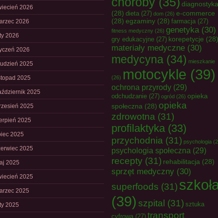
choroby
(35)
diagnostyk
wiecień 2026
(28)
e-commerce
dieta
(27)
dom
(26)
(28)
egzaminy
(28)
farmacja
(27)
arzec 2026
genetyka
(30)
fitness medyczny
(26)
uty 2026
korepetycje
(28
gry edukacyjne
(27)
materiały medyczne
(30)
tyczeń 2026
medycyna
(34)
mieszkanie
rudzień 2025
motocykle
(39)
istopad 2025
(26)
ochrona przyrody
(29)
aździernik 2025
opieka
odchudzanie
(27)
ogród
(26)
opieka
społeczna
(28)
rzesień 2025
zdrowotna
(31)
ierpień 2025
profilaktyka
(33)
piec 2025
przychodnia
(31)
psychologia
(2
zerwiec 2025
psychologia społeczna
(29)
recepty
(31)
rehabilitacja
(28)
aj 2025
sprzęt medyczny
(30)
wiecień 2025
szkoł
superfoods
(31)
arzec 2025
(39)
szpital
(31)
sztuka
uty 2025
transport
cyfrowa
(27)