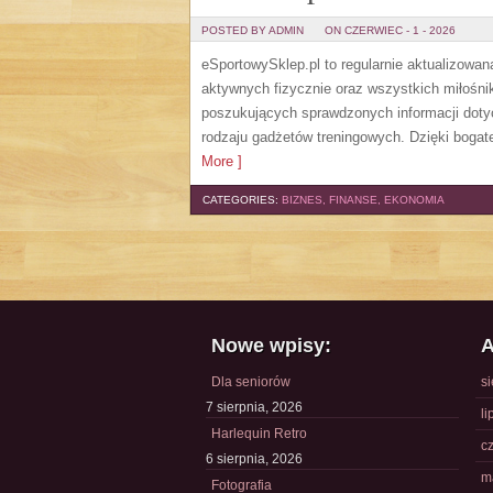
POSTED BY ADMIN
ON CZERWIEC - 1 - 2026
eSportowySklep.pl to regularnie aktualizowan
aktywnych fizycznie oraz wszystkich miłośni
poszukujących sprawdzonych informacji doty
rodzaju gadżetów treningowych. Dzięki bogate
More ]
CATEGORIES:
BIZNES, FINANSE, EKONOMIA
Nowe wpisy:
A
Dla seniorów
s
7 sierpnia, 2026
li
Harlequin Retro
c
6 sierpnia, 2026
m
Fotografia