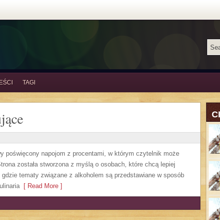
EŚCI
TAGI
jące
C
owy poświęcony napojom z procentami, w którym czytelnik może
trona została stworzona z myślą o osobach, które chcą lepiej
, gdzie tematy związane z alkoholem są przedstawiane w sposób
linaria
[ Read More ]