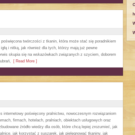
O
h
W
W
a poświęcona twórczości z tkanin, która może stać się poradnikiem
głą i nitką, jak również dla tych, którzy mają już pewne
Serwis skupia się na wskazówkach związanych z szyciem, doborem
ubrań,
[ Read More ]
wis internetowy poświęcony pralnictwu, nowoczesnym rozwiązaniom
ach, firmach, hotelach, pralniach, obiektach usługowych oraz
budowane źródło wiedzy dla osób, które chcą lepiej zrozumieć, jak
alnice, jak korzystać z suszarek, jak pielęgnować tkaniny, jak