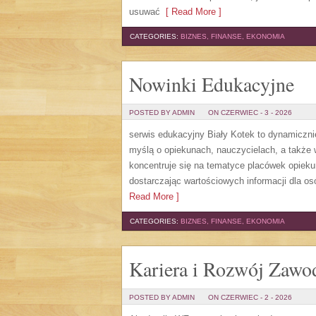
usuwać
[ Read More ]
CATEGORIES:
BIZNES, FINANSE, EKONOMIA
Nowinki Edukacyjne
POSTED BY ADMIN
ON CZERWIEC - 3 - 2026
serwis edukacyjny Biały Kotek to dynamicznie
myślą o opiekunach, nauczycielach, a także
koncentruje się na tematyce placówek opiek
dostarczając wartościowych informacji dla os
Read More ]
CATEGORIES:
BIZNES, FINANSE, EKONOMIA
Kariera i Rozwój Zaw
POSTED BY ADMIN
ON CZERWIEC - 2 - 2026