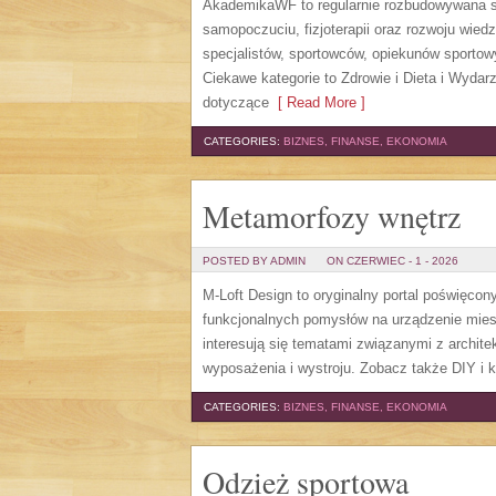
AkademikaWF to regularnie rozbudowywana str
samopoczuciu, fizjoterapii oraz rozwoju wie
specjalistów, sportowców, opiekunów sporto
Ciekawe kategorie to Zdrowie i Dieta i Wydarz
dotyczące
[ Read More ]
CATEGORIES:
BIZNES, FINANSE, EKONOMIA
Metamorfozy wnętrz
POSTED BY ADMIN
ON CZERWIEC - 1 - 2026
M-Loft Design to oryginalny portal poświęcon
funkcjonalnych pomysłów na urządzenie miesz
interesują się tematami związanymi z archit
wyposażenia i wystroju. Zobacz także DIY i k
CATEGORIES:
BIZNES, FINANSE, EKONOMIA
Odzież sportowa