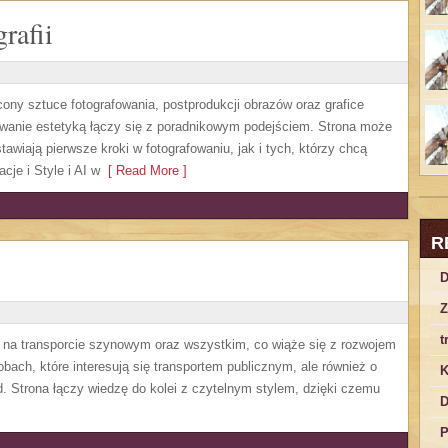
rafii
cony sztuce fotografowania, postprodukcji obrazów oraz grafice
sowanie estetyką łączy się z poradnikowym podejściem. Strona może
awiają pierwsze kroki w fotografowaniu, jak i tych, którzy chcą
cje i Style i AI w
[ Read More ]
R
D
Z
t
ę na transporcie szynowym oraz wszystkim, co wiąże się z rozwojem
obach, które interesują się transportem publicznym, ale również o
K
. Strona łączy wiedzę do kolei z czytelnym stylem, dzięki czemu
D
P