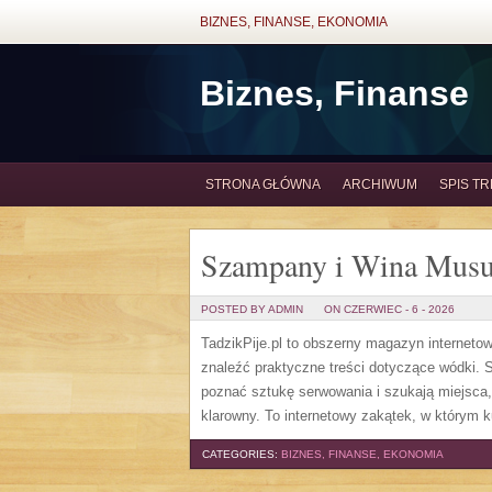
BIZNES, FINANSE, EKONOMIA
Biznes, Finanse
STRONA GŁÓWNA
ARCHIWUM
SPIS TR
Szampany i Wina Musu
POSTED BY ADMIN
ON CZERWIEC - 6 - 2026
TadzikPije.pl to obszerny magazyn internet
znaleźć praktyczne treści dotyczące wódki. S
poznać sztukę serwowania i szukają miejsca
klarowny. To internetowy zakątek, w którym ku
CATEGORIES:
BIZNES, FINANSE, EKONOMIA