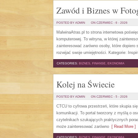
Zawód i Biznes w Fotog
POSTED BY ADMIN
ON CZERWIEC - 6 - 2026
MalwinaAtras.pl to strona internetowa poświę
komputerowej. To witryna, w której zaintere
zainteresować zarówno osoby, które dopiero st
rozwijać swoje umiejętności. Kategorie: Inspira
CATEGORIES:
BIZNES, FINANSE, EKONOMIA
Kolej na Świecie
POSTED BY ADMIN
ON CZERWIEC - 5 - 2026
CTCU to cyfrowa przestrzeń, które skupia si
komunikacji. To portal tworzony z myślą o os
czytelnikach szukających praktycznych porad
może zainteresować zarówno
[ Read More ]
CATEGORIES:
BIZNES, FINANSE, EKONOMIA