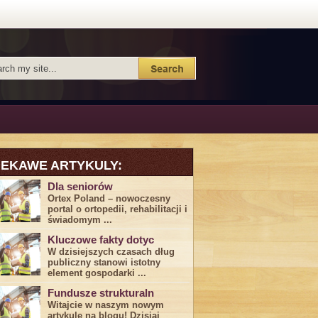
IEKAWE ARTYKULY:
Dla seniorów
Ortex Poland – nowoczesny
portal o ortopedii, rehabilitacji i
świadomym ...
Kluczowe fakty dotyc
W dzisiejszych czasach dług
publiczny stanowi istotny
element gospodarki ...
Fundusze strukturaln
Witajcie w naszym nowym
artykule na blogu! Dzisiaj