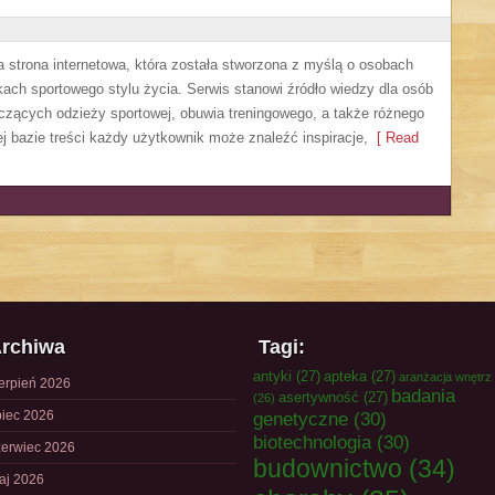
a strona internetowa, która została stworzona z myślą o osobach
kach sportowego stylu życia. Serwis stanowi źródło wiedzy dla osób
czących odzieży sportowej, obuwia treningowego, a także różnego
j bazie treści każdy użytkownik może znaleźć inspiracje,
[ Read
rchiwa
Tagi:
antyki
(27)
apteka
(27)
aranżacja wnętrz
ierpień 2026
badania
asertywność
(27)
(26)
piec 2026
genetyczne
(30)
biotechnologia
(30)
zerwiec 2026
budownictwo
(34)
aj 2026