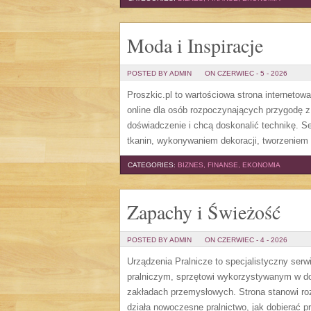
Moda i Inspiracje
POSTED BY ADMIN
ON CZERWIEC - 5 - 2026
Proszkic.pl to wartościowa strona internetow
online dla osób rozpoczynających przygodę z i
doświadczenie i chcą doskonalić technikę. 
tkanin, wykonywaniem dekoracji, tworzeniem 
CATEGORIES:
BIZNES, FINANSE, EKONOMIA
Zapachy i Świeżość
POSTED BY ADMIN
ON CZERWIEC - 4 - 2026
Urządzenia Pralnicze to specjalistyczny ser
pralniczym, sprzętowi wykorzystywanym w dom
zakładach przemysłowych. Strona stanowi roz
działa nowoczesne pralnictwo, jak dobierać pr