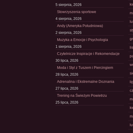
k
5 sierpnia, 2026
Stowrzyszenia sportowe
m
4 sierpnia, 2026
l
Andy (Ameryka Południowa)
s
2 sierpnia, 2026
g
Muzyka a Emocje i Psychologia
1 sierpnia, 2026
l
Czytelnicze Inspiracje i Rekomendacje
p
30 lipca, 2026
w
Moda i Styl z Tuszem i Piercingiem
s
28 lipca, 2026
Adrenalina i Ekstremalne Doznania
li
27 lipca, 2026
c
Trening na Świeżym Powietrzu
m
25 lipca, 2026
k
m
l