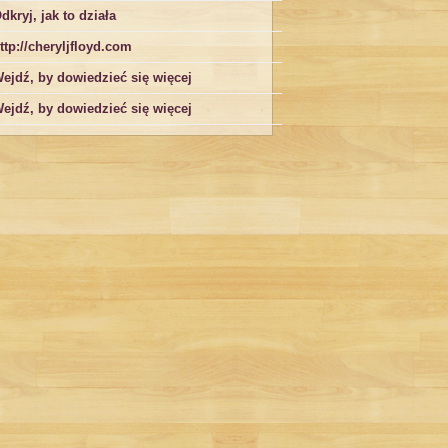
dkryj, jak to działa
ttp://cheryljfloyd.com
ejdź, by dowiedzieć się więcej
ejdź, by dowiedzieć się więcej