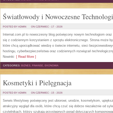
Światłowody i Nowoczesne Technolog
POSTED BY ADMIN
ON CZERWIEC - 17 - 2026
Internat.com.pl to nowoczesny blog poświęcony nowym technologiom oraz 
się z codziennym korzystaniem z sprzętu elektronicznego. Strona może b
które chcą uporządkować wiedzę o świecie internetu, sieci bezprzewodowy
hostingu, cyberbezpieczeństwa oraz codziennych rozwiązań technologicznyc
Nowinki
[ Read More ]
CATEGORIES:
BIZNES, FINANSE, EKONOMIA
Kosmetyki i Pielęgnacja
POSTED BY ADMIN
ON CZERWIEC - 15 - 2026
Serwis lifestylowy poświęcony jest ubiorowi, urodzie, kosmetykom, upięk
atrakcyjny wygląd dla osób, które chcą czuć się dobrze niezależnie od syl
czytelnikach, którzy szukają przystępnych porad dotyczących komponowani