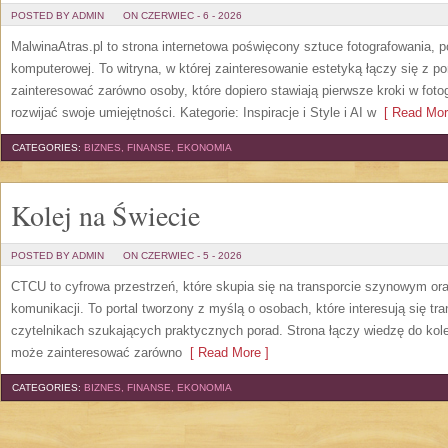
POSTED BY ADMIN
ON CZERWIEC - 6 - 2026
MalwinaAtras.pl to strona internetowa poświęcony sztuce fotografowania, p
komputerowej. To witryna, w której zainteresowanie estetyką łączy się z
zainteresować zarówno osoby, które dopiero stawiają pierwsze kroki w fotog
rozwijać swoje umiejętności. Kategorie: Inspiracje i Style i AI w
[ Read Mor
CATEGORIES:
BIZNES, FINANSE, EKONOMIA
Kolej na Świecie
POSTED BY ADMIN
ON CZERWIEC - 5 - 2026
CTCU to cyfrowa przestrzeń, które skupia się na transporcie szynowym or
komunikacji. To portal tworzony z myślą o osobach, które interesują się tr
czytelnikach szukających praktycznych porad. Strona łączy wiedzę do kol
może zainteresować zarówno
[ Read More ]
CATEGORIES:
BIZNES, FINANSE, EKONOMIA