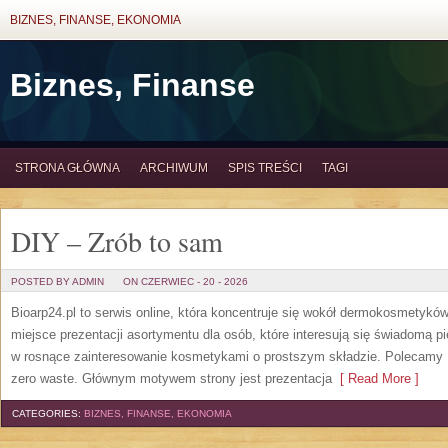
BIZNES, FINANSE, EKONOMIA
Biznes, Finanse
STRONA GŁÓWNA
ARCHIWUM
SPIS TREŚCI
TAGI
DIY – Zrób to sam
POSTED BY ADMIN
ON CZERWIEC - 20 - 2026
Bioarp24.pl to serwis online, która koncentruje się wokół dermokosmetykó
miejsce prezentacji asortymentu dla osób, które interesują się świadomą pie
w rosnące zainteresowanie kosmetykami o prostszym składzie. Polecamy P
zero waste. Głównym motywem strony jest prezentacja
[ Read More ]
CATEGORIES:
BIZNES, FINANSE, EKONOMIA