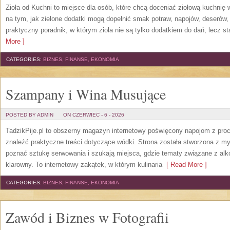
Zioła od Kuchni to miejsce dla osób, które chcą doceniać ziołową kuchnię
na tym, jak zielone dodatki mogą dopełnić smak potraw, napojów, deserów
praktyczny poradnik, w którym zioła nie są tylko dodatkiem do dań, lecz s
More ]
CATEGORIES:
BIZNES, FINANSE, EKONOMIA
Szampany i Wina Musujące
POSTED BY ADMIN
ON CZERWIEC - 6 - 2026
TadzikPije.pl to obszerny magazyn internetowy poświęcony napojom z pro
znaleźć praktyczne treści dotyczące wódki. Strona została stworzona z myś
poznać sztukę serwowania i szukają miejsca, gdzie tematy związane z al
klarowny. To internetowy zakątek, w którym kulinaria
[ Read More ]
CATEGORIES:
BIZNES, FINANSE, EKONOMIA
Zawód i Biznes w Fotografii