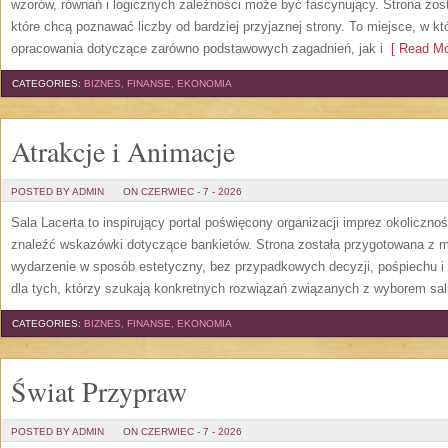
wzorów, równań i logicznych zależności może być fascynujący. Strona zos
które chcą poznawać liczby od bardziej przyjaznej strony. To miejsce, w 
opracowania dotyczące zarówno podstawowych zagadnień, jak i
[ Read Mo
CATEGORIES:
BIZNES, FINANSE, EKONOMIA
Atrakcje i Animacje
POSTED BY ADMIN
ON CZERWIEC - 7 - 2026
Sala Lacerta to inspirujący portal poświęcony organizacji imprez okoliczn
znaleźć wskazówki dotyczące bankietów. Strona została przygotowana z m
wydarzenie w sposób estetyczny, bez przypadkowych decyzji, pośpiechu i
dla tych, którzy szukają konkretnych rozwiązań związanych z wyborem sali
CATEGORIES:
BIZNES, FINANSE, EKONOMIA
Świat Przypraw
POSTED BY ADMIN
ON CZERWIEC - 7 - 2026