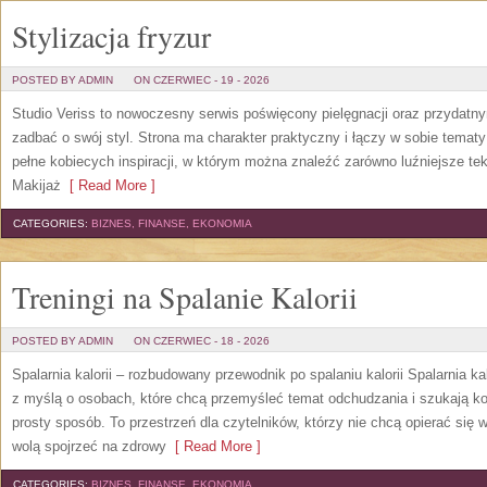
Stylizacja fryzur
POSTED BY ADMIN
ON CZERWIEC - 19 - 2026
Studio Veriss to nowoczesny serwis poświęcony pielęgnacji oraz przydatn
zadbać o swój styl. Strona ma charakter praktyczny i łączy w sobie temat
pełne kobiecych inspiracji, w którym można znaleźć zarówno luźniejsze tek
Makijaż
[ Read More ]
CATEGORIES:
BIZNES, FINANSE, EKONOMIA
Treningi na Spalanie Kalorii
POSTED BY ADMIN
ON CZERWIEC - 18 - 2026
Spalarnia kalorii – rozbudowany przewodnik po spalaniu kalorii Spalarnia ka
z myślą o osobach, które chcą przemyśleć temat odchudzania i szukają k
prosty sposób. To przestrzeń dla czytelników, którzy nie chcą opierać się 
wolą spojrzeć na zdrowy
[ Read More ]
CATEGORIES:
BIZNES, FINANSE, EKONOMIA