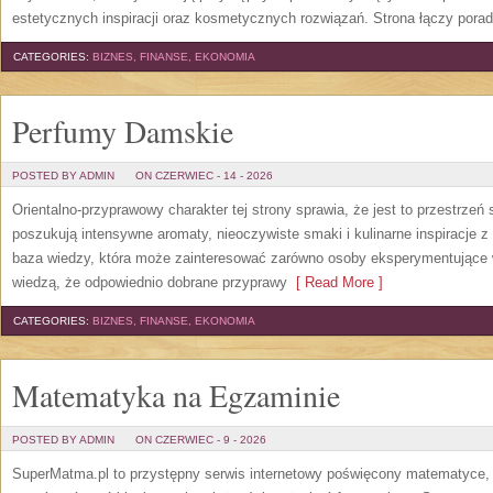
estetycznych inspiracji oraz kosmetycznych rozwiązań. Strona łączy pora
CATEGORIES:
BIZNES, FINANSE, EKONOMIA
Perfumy Damskie
POSTED BY ADMIN
ON CZERWIEC - 14 - 2026
Orientalno-przyprawowy charakter tej strony sprawia, że jest to przestrzeń
poszukują intensywne aromaty, nieoczywiste smaki i kulinarne inspiracje z 
baza wiedzy, która może zainteresować zarówno osoby eksperymentujące w 
wiedzą, że odpowiednio dobrane przyprawy
[ Read More ]
CATEGORIES:
BIZNES, FINANSE, EKONOMIA
Matematyka na Egzaminie
POSTED BY ADMIN
ON CZERWIEC - 9 - 2026
SuperMatma.pl to przystępny serwis internetowy poświęcony matematyce, k