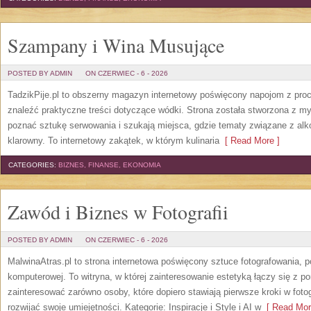
Szampany i Wina Musujące
POSTED BY ADMIN
ON CZERWIEC - 6 - 2026
TadzikPije.pl to obszerny magazyn internetowy poświęcony napojom z pro
znaleźć praktyczne treści dotyczące wódki. Strona została stworzona z myś
poznać sztukę serwowania i szukają miejsca, gdzie tematy związane z al
klarowny. To internetowy zakątek, w którym kulinaria
[ Read More ]
CATEGORIES:
BIZNES, FINANSE, EKONOMIA
Zawód i Biznes w Fotografii
POSTED BY ADMIN
ON CZERWIEC - 6 - 2026
MalwinaAtras.pl to strona internetowa poświęcony sztuce fotografowania, p
komputerowej. To witryna, w której zainteresowanie estetyką łączy się z
zainteresować zarówno osoby, które dopiero stawiają pierwsze kroki w fotog
rozwijać swoje umiejętności. Kategorie: Inspiracje i Style i AI w
[ Read Mor