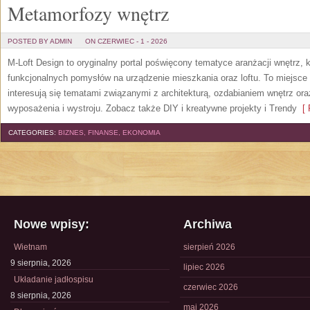
Metamorfozy wnętrz
POSTED BY ADMIN
ON CZERWIEC - 1 - 2026
M-Loft Design to oryginalny portal poświęcony tematyce aranżacji wnętrz, 
funkcjonalnych pomysłów na urządzenie mieszkania oraz loftu. To miejsce 
interesują się tematami związanymi z architekturą, ozdabianiem wnętrz or
wyposażenia i wystroju. Zobacz także DIY i kreatywne projekty i Trendy
[ 
CATEGORIES:
BIZNES, FINANSE, EKONOMIA
Nowe wpisy:
Archiwa
Wietnam
sierpień 2026
9 sierpnia, 2026
lipiec 2026
Układanie jadłospisu
czerwiec 2026
8 sierpnia, 2026
maj 2026