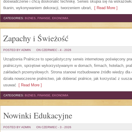
doświadczenie i chcą doskonalić technikę. Serwis skupia się na wskazó
tkanin, wykonywaniem dekoracji, tworzeniem ubrań,
[ Read More ]
CATEGORIES:
BIZNES, FINANSE, EKONOMIA
Zapachy i Świeżość
POSTED BY ADMIN
ON CZERWIEC - 4 - 2026
Urządzenia Pralnicze to specjalistyczny serwis internetowy poświęcony p
pralniczym, sprzętowi wykorzystywanym w domach, firmach, hotelach, pral
zakładach przemysłowych. Strona stanowi rozbudowane źródło wiedzy dla os
działa nowoczesne pralnictwo, jak dobierać pralnice, jak korzystać z suszar
usuwać
[ Read More ]
CATEGORIES:
BIZNES, FINANSE, EKONOMIA
Nowinki Edukacyjne
POSTED BY ADMIN
ON CZERWIEC - 3 - 2026