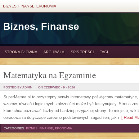
BIZNES, FINANSE, EKONOMIA
Biznes, Finanse
STRONA GŁÓWNA
ARCHIWUM
SPIS TREŚCI
TAGI
Matematyka na Egzaminie
POSTED BY ADMIN
ON CZERWIEC - 9 - 2026
SuperMatma.pl to przystępny serwis internetowy poświęcony matematyce, k
wzorów, równań i logicznych zależności może być fascynujący. Strona zos
które chcą poznawać liczby od bardziej przyjaznej strony. To miejsce, w 
opracowania dotyczące zarówno podstawowych zagadnień, jak i
[ Read Mo
CATEGORIES:
BIZNES, FINANSE, EKONOMIA