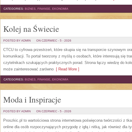
CATEGORIES:
BIZNES, FINANSE, EKONOMIA
Kolej na Świecie
POSTED BY ADMIN
ON CZERWIEC - 5 - 2026
CTCU to cyfrowa przestrzeń, które skupia się na transporcie szynowym or
komunikacji. To portal tworzony z myślą o osobach, które interesują się tr
czytelnikach szukających praktycznych porad. Strona łączy wiedzę do kol
może zainteresować zarówno
[ Read More ]
CATEGORIES:
BIZNES, FINANSE, EKONOMIA
Moda i Inspiracje
POSTED BY ADMIN
ON CZERWIEC - 5 - 2026
Proszkic.pl to wartościowa strona internetowa poświęcona twórczości z tka
online dla osób rozpoczynających przygodę z igłą i nitką, jak również dla t