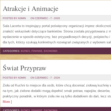
Atrakcje i Animacje
POSTED BY ADMIN
ON CZERWIEC - 7 - 2026
Sala Lacerta to inspirujący portal poświęcony organizacji imprez okoliczn
znaleźć wskazówki dotyczące bankietów. Strona została przygotowana z m
wydarzenie w sposób estetyczny, bez przypadkowych decyzji, pośpiechu i
dla tych, którzy szukają konkretnych rozwiązań związanych z wyborem sali
CATEGORIES:
BIZNES, FINANSE, EKONOMIA
Świat Przypraw
POSTED BY ADMIN
ON CZERWIEC - 7 - 2026
Zioła od Kuchni to miejsce dla osób, które chcą doceniać ziołową kuchnię
na tym, jak zielone dodatki mogą dopełnić smak potraw, napojów, deserów
praktyczny poradnik, w którym zioła nie są tylko dodatkiem do dań, lecz s
More ]
CATEGORIES:
BIZNES, FINANSE, EKONOMIA