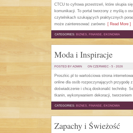
CTCU to cyfrowa przestrzeń, które skupia si
komunikacji. To portal tworzony z myślą o os
czytelnikach szukających praktycznych porad
może zainteresować zarówno
[ Read More ]
CATEGORIES:
BIZNES, FINANSE, EKONOMIA
Moda i Inspiracje
POSTED BY ADMIN
ON CZERWIEC - 5 - 2026
Proszkic.pl to wartościowa strona internetow
online dla osób rozpoczynających przygodę z i
doświadczenie i chcą doskonalić technikę. 
tkanin, wykonywaniem dekoracji, tworzeniem 
CATEGORIES:
BIZNES, FINANSE, EKONOMIA
Zapachy i Świeżość