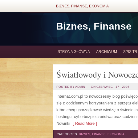
BIZNES, FINANSE, EKONOMIA
Biznes, Finanse
STRONA GŁÓWNA
ARCHIWUM
SPIS TR
Światłowody i Nowocze
POSTED BY ADMIN
ON CZERWIEC - 17 - 2026
Internat.com.pl to nowoczesny blog poświęc
się z codziennym korzystaniem z sprzętu el
które chcą uporządkować wiedzę o świecie in
hostingu, cyberbezpieczeństwa oraz codzienn
Nowinki
[ Read More ]
CATEGORIES:
BIZNES, FINANSE, EKONOMIA