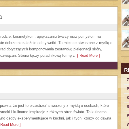
a
, urodzie, kosmetykom, upiększaniu twarzy oraz pomysłom na
się dobrze niezależnie od sylwetki. To miejsce stworzone z myślą o
orad dotyczących komponowania zestawów, pielęgnacji skóry,
rozwiązań. Strona łączy poradnikową formę z
[ Read More ]
R
Z
P
K
sprawia, że jest to przestrzeń stworzony z myślą o osobach, które
S
aki i kulinarne inspiracje z różnych stron świata. To kulinarna
P
no osoby eksperymentujące w kuchni, jak i tych, którzy od dawna
Read More ]
W