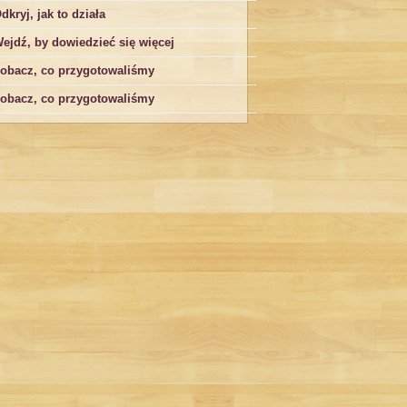
dkryj, jak to działa
ejdź, by dowiedzieć się więcej
obacz, co przygotowaliśmy
obacz, co przygotowaliśmy