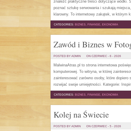
znaleźć praktyczne treści dotyczące wódki. S
poznać sztukę serwowania i szukają miejsca
klarowny. To internetowy zakątek, w którym ku
CATEGORIES:
BIZNES, FINANSE, EKONOMIA
Zawód i Biznes w Fotog
POSTED BY ADMIN
ON CZERWIEC - 6 - 2026
MalwinaAtras.pl to strona internetowa poświę
komputerowej. To witryna, w której zaintere
zainteresować zarówno osoby, które dopiero st
rozwijać swoje umiejętności. Kategorie: Inspira
CATEGORIES:
BIZNES, FINANSE, EKONOMIA
Kolej na Świecie
POSTED BY ADMIN
ON CZERWIEC - 5 - 2026