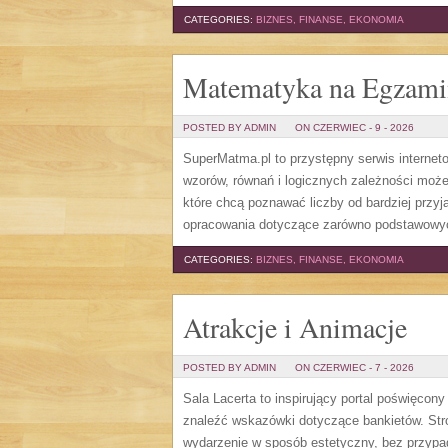
CATEGORIES:
BIZNES, FINANSE, EKONOMIA
Matematyka na Egzami
POSTED BY ADMIN
ON CZERWIEC - 9 - 2026
SuperMatma.pl to przystępny serwis internet
wzorów, równań i logicznych zależności może
które chcą poznawać liczby od bardziej przyj
opracowania dotyczące zarówno podstawowych
CATEGORIES:
BIZNES, FINANSE, EKONOMIA
Atrakcje i Animacje
POSTED BY ADMIN
ON CZERWIEC - 7 - 2026
Sala Lacerta to inspirujący portal poświęcon
znaleźć wskazówki dotyczące bankietów. Str
wydarzenie w sposób estetyczny, bez przypa