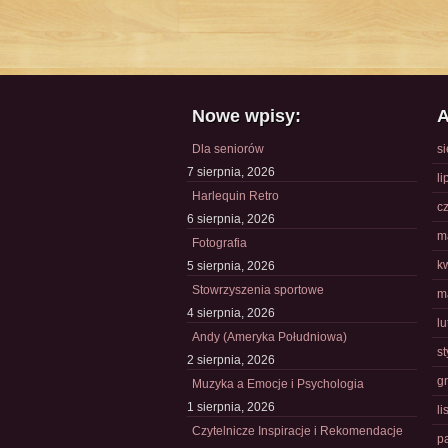
Nowe wpisy:
A
Dla seniorów
s
7 sierpnia, 2026
li
Harlequin Retro
c
6 sierpnia, 2026
m
Fotografia
k
5 sierpnia, 2026
Stowrzyszenia sportowe
m
4 sierpnia, 2026
l
Andy (Ameryka Południowa)
s
2 sierpnia, 2026
g
Muzyka a Emocje i Psychologia
1 sierpnia, 2026
l
Czytelnicze Inspiracje i Rekomendacje
p