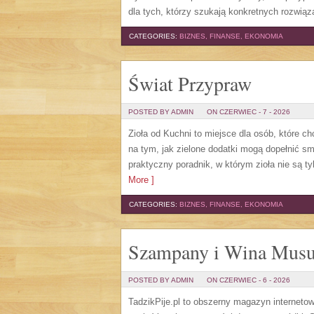
dla tych, którzy szukają konkretnych rozwią
CATEGORIES:
BIZNES, FINANSE, EKONOMIA
Świat Przypraw
POSTED BY ADMIN
ON CZERWIEC - 7 - 2026
Zioła od Kuchni to miejsce dla osób, które c
na tym, jak zielone dodatki mogą dopełnić s
praktyczny poradnik, w którym zioła nie są t
More ]
CATEGORIES:
BIZNES, FINANSE, EKONOMIA
Szampany i Wina Musu
POSTED BY ADMIN
ON CZERWIEC - 6 - 2026
TadzikPije.pl to obszerny magazyn internet