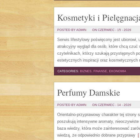
Kosmetyki i Pielęgnacj
POSTED BY ADMIN
ON CZERWIEC - 15 - 2026
Serwis lifestylowy poświęcony jest ubiorowi
atrakcyjny wygląd dla osób, które chcą czuć 
czytelnikach, którzy szukają przystępnych p
estetycznych inspiracji oraz kosmetycznych 
CATEGORIES:
BIZNES, FINANSE, EKONOMIA
Perfumy Damskie
POSTED BY ADMIN
ON CZERWIEC - 14 - 2026
Orientalno-przyprawowy charakter tej strony 
poszukują intensywne aromaty, nieoczywiste sm
baza wiedzy, która może zainteresować zarów
wiedzą, że odpowiednio dobrane przyprawy
[ 