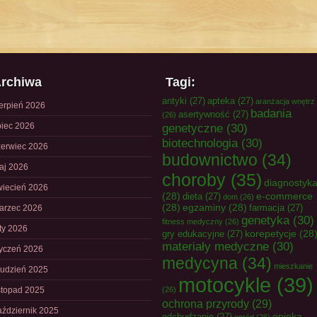
rchiwa
Tagi:
antyki
(27)
apteka
(27)
aranżacja wnętrz
ierpień 2026
badania
asertywność
(27)
(26)
piec 2026
genetyczne
(30)
biotechnologia
(30)
zerwiec 2026
budownictwo
(34)
aj 2026
choroby
(35)
diagnostyk
wiecień 2026
(28)
e-commerce
dieta
(27)
dom
(26)
(28)
egzaminy
(28)
farmacja
(27)
arzec 2026
genetyka
(30)
fitness medyczny
(26)
uty 2026
korepetycje
(28
gry edukacyjne
(27)
materiały medyczne
(30)
tyczeń 2026
medycyna
(34)
mieszkanie
rudzień 2025
motocykle
(39)
istopad 2025
(26)
ochrona przyrody
(29)
aździernik 2025
opieka
odchudzanie
(27)