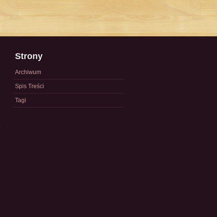
Strony
Archiwum
Spis Treści
Tagi
a
)