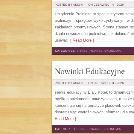
POSTED BY ADMIN
ON CZERWIEC - 4 - 2026
Urządzenia Pralnicze to specjalistyczny ser
pralniczym, sprzętowi wykorzystywanym w dom
zakładach przemysłowych. Strona stanowi roz
działa nowoczesne pralnictwo, jak dobierać pr
usuwać
[ Read More ]
CATEGORIES:
BIZNES, FINANSE, EKONOMIA
Nowinki Edukacyjne
POSTED BY ADMIN
ON CZERWIEC - 3 - 2026
serwis edukacyjny Biały Kotek to dynamicznie
myślą o opiekunach, nauczycielach, a także
koncentruje się na tematyce placówek opiek
dostarczając wartościowych informacji dla os
Read More ]
CATEGORIES:
BIZNES, FINANSE, EKONOMIA