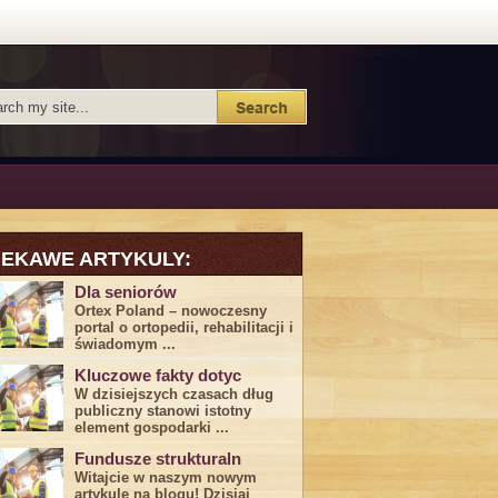
IEKAWE ARTYKULY:
Dla seniorów
Ortex Poland – nowoczesny
portal o ortopedii, rehabilitacji i
świadomym ...
Kluczowe fakty dotyc
W dzisiejszych czasach dług
publiczny stanowi istotny
element gospodarki ...
Fundusze strukturaln
Witajcie w naszym nowym
artykule na blogu! Dzisiaj